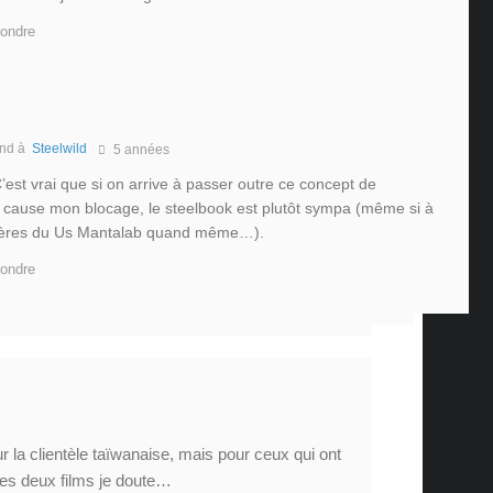
ondre
nd à
Steelwild
5 années
’est vrai que si on arrive à passer outre ce concept de
ui cause mon blocage, le steelbook est plutôt sympa (même si à
ières du Us Mantalab quand même…).
ondre
r la clientèle taïwanaise, mais pour ceux qui ont
des deux films je doute…