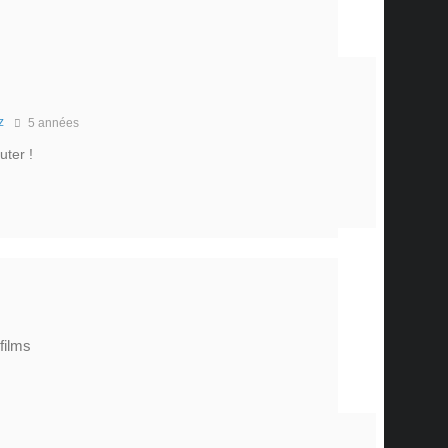
z
5 années
uter !
films