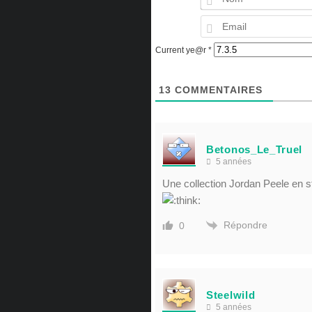
Current ye@r
*
13
COMMENTAIRES
Betonos_Le_Truel
5 années
Une collection Jordan Peele en 
Répondre
0
Steelwild
5 années