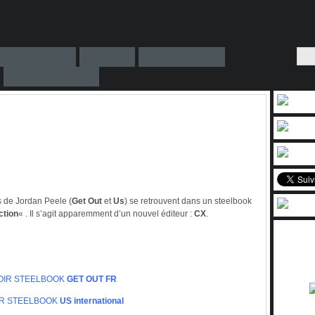
s de Jordan Peele (
Get Out
et
Us
) se retrouvent dans un steelbook
ction
« . Il s’agit apparemment d’un nouvel éditeur :
CX
.
OIR STEELBOOK
GET OUT FR
R STEELBOOK
US international