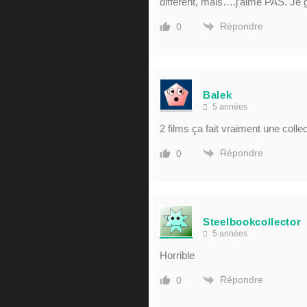
différent, mais….j’aime PAS. Je
Répondre
0
Balek
5 années
2 films ça fait vraiment une colle
Répondre
0
Steelbookcollector
5 années
Horrible
Répondre
0