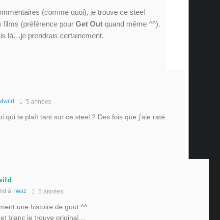
mmentaires (comme quoi), je trouve ce steel
 films (préférence pour
Get Out
quand même ^^).
ais là…je prendrais certainement.
elwild
5 années
 qui te plaît tant sur ce steel ? Des fois que j’aie raté
wild
nd à
lwaz
5 années
ement une histoire de gout ^^
 et blanc je trouve original…