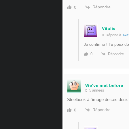
Répondre
0
Vitalis
Répond à
lwa
Je confirme ! Tu peux do
Répondre
0
We've met before
5 années
Steelbook à l’image de ces deux 
Répondre
0