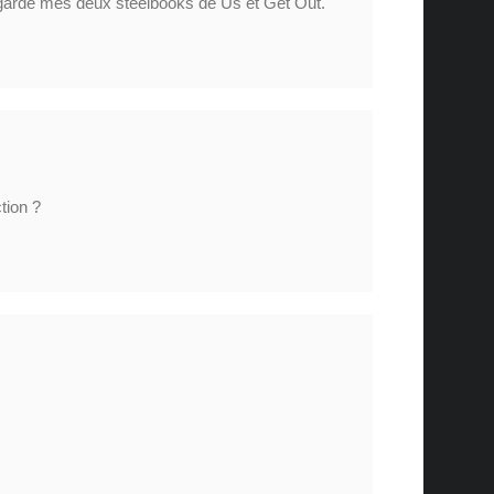
 garde mes deux steelbooks de Us et Get Out.
ction ?