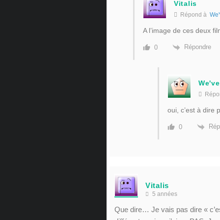
Vitalis
Répond à
We'
A l’image de ces deux fi
Répondre
0
We've
Répo
oui, c’est à dire 
Rép
0
Vitalis
5 années
Que dire… Je vais pas dire « c’e