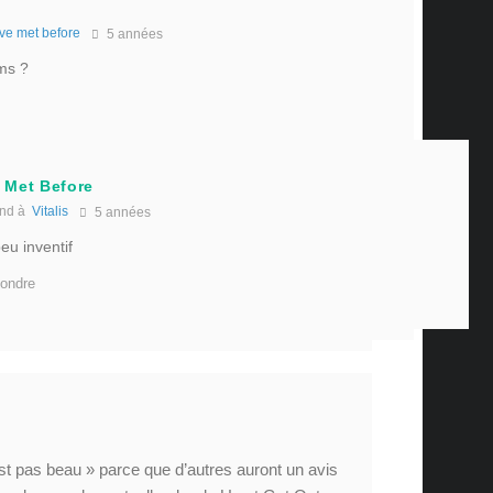
ve met before
5 années
lms ?
 Met Before
nd à
Vitalis
5 années
peu inventif
ondre
st pas beau » parce que d’autres auront un avis