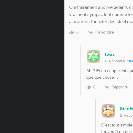
Contrairement aux précédents co
vraiment sympa..Tout comme les
J’ai arrêté d’acheter des steel m
Répondre
0
lwaz
Répond à
Ste
Ah ? Et du coup c’est quoi
quelque chose…
Répondre
0
Steel
Répo
C’est tout simpl
L’inversé en noir