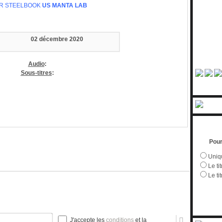
R STEELBOOK
US MANTA LAB
02 décembre 2020
Audio
:
Sous-titres
:
Pour
Uniqu
Le tit
Le ti
Nom*
J'accepte les
conditions
et la