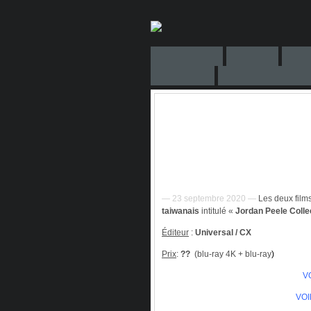
— 23 septembre 2020 —
Les deux film
taiwanais
intitulé «
Jordan Peele Colle
Éditeur
:
Universal / CX
Prix
:
??
(blu-ray 4K + blu-ray
)
V
VOI