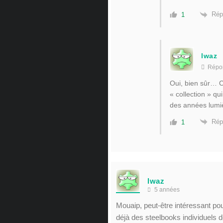
Rép
1
lwaz
Répo
Oui, bien sûr… C
« collection » q
des années lum
Rép
1
lwaz
5 années
Mouaip, peut-être intéressant pou
déjà des steelbooks individuels 