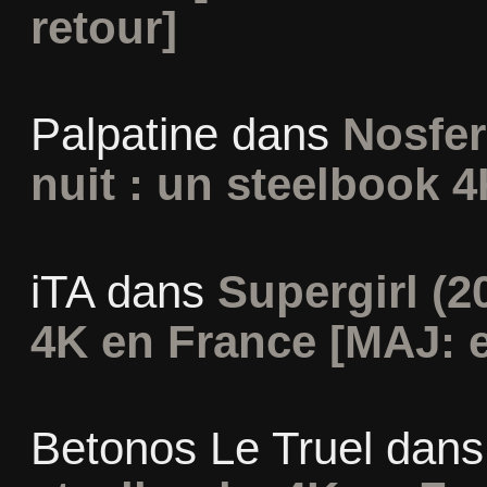
retour]
Palpatine
dans
Nosfer
nuit : un steelbook 4
iTA
dans
Supergirl (2
4K en France [MAJ: e
Betonos Le Truel
dan