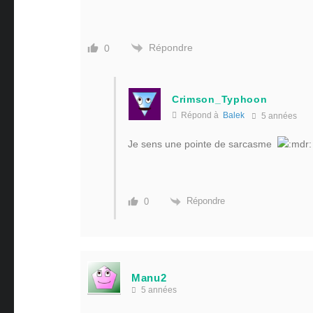
Répondre
0
Crimson_Typhoon
Répond à
Balek
5 années
Je sens une pointe de sarcasme
Répondre
0
Manu2
5 années