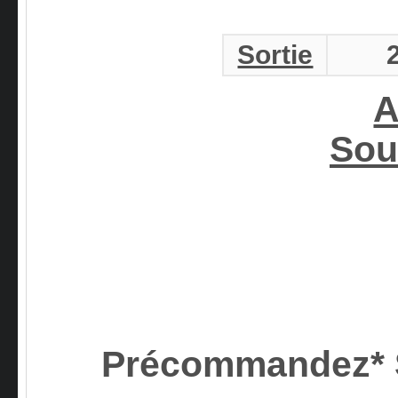
Sortie
A
Sou
Précommandez*