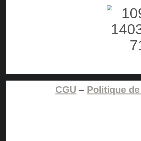
CGU
–
Politique de