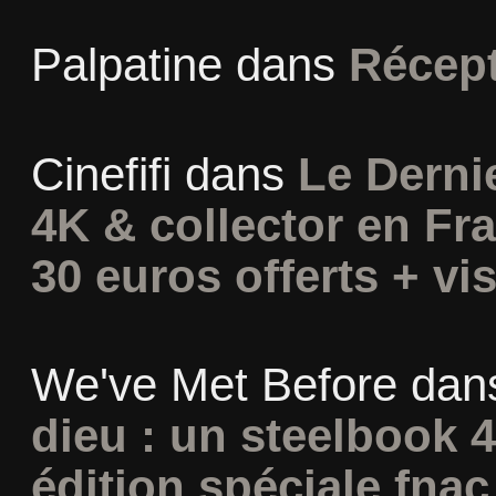
Palpatine
dans
Récept
Cinefifi
dans
Le Derni
4K & collector en Fra
30 euros offerts + vis
We've Met Before
dan
dieu : un steelbook 
édition spéciale fnac