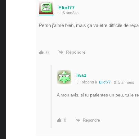
Eliot77
5 années
Perso j’aime bien, mais ça va être difficile de rep
Répondre
0
lwaz
Répond à
Eliot77
5 années
A mon avis, si tu patientes un peu, tu l
Répondre
0