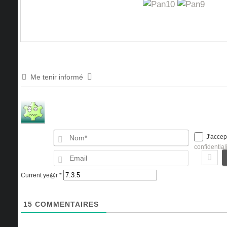
Me tenir informé
Nom*
J'accep
confidential
Email
Current ye@r
*
15
COMMENTAIRES