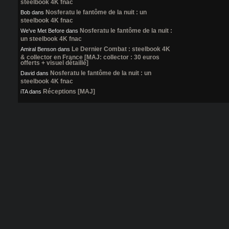
steelbook 4K fnac
Nosferatu le fantôme de la nuit : un
Bob
dans
steelbook 4K fnac
Nosferatu le fantôme de la nuit :
We've Met Before
dans
un steelbook 4K fnac
Le Dernier Combat : steelbook 4K
Amiral Benson
dans
& collector en France [MAJ: collector : 30 euros
offerts + visuel détaillé]
Nosferatu le fantôme de la nuit : un
David
dans
steelbook 4K fnac
Réceptions [MAJ]
iTA
dans