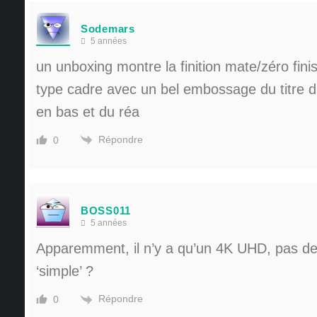
Sodemars
5 années
un unboxing montre la finition mate/zéro fini
type cadre avec un bel embossage du titre d
en bas et du réa
Répondre
0
BOSS011
5 années
Apparemment, il n’y a qu’un 4K UHD, pas d
‘simple’ ?
Répondre
0