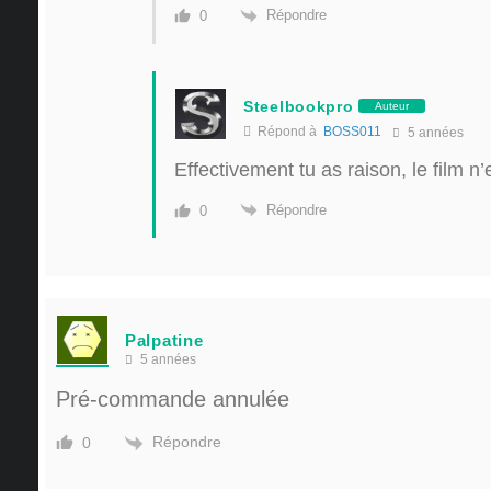
Répondre
0
Steelbookpro
Auteur
Répond à
BOSS011
5 années
Effectivement tu as raison, le film n’
Répondre
0
Palpatine
5 années
Pré-commande annulée
Répondre
0