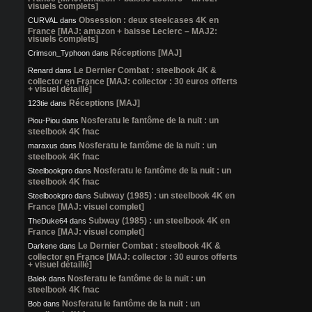
visuels complets]
Obsession : deux steelcases 4K en
CURVAL
dans
France [MAJ: amazon + baisse Leclerc – MAJ2:
visuels complets]
Réceptions [MAJ]
Crimson_Typhoon
dans
Le Dernier Combat : steelbook 4K &
Renard
dans
collector en France [MAJ: collector : 30 euros offerts
+ visuel détaillé]
Réceptions [MAJ]
123tie
dans
Nosferatu le fantôme de la nuit : un
Piou-Piou
dans
steelbook 4K fnac
Nosferatu le fantôme de la nuit : un
maraxus
dans
steelbook 4K fnac
Nosferatu le fantôme de la nuit : un
Steelbookpro
dans
steelbook 4K fnac
Subway (1985) : un steelbook 4K en
Steelbookpro
dans
France [MAJ: visuel complet]
Subway (1985) : un steelbook 4K en
TheDuke64
dans
France [MAJ: visuel complet]
Le Dernier Combat : steelbook 4K &
Darkene
dans
collector en France [MAJ: collector : 30 euros offerts
+ visuel détaillé]
Nosferatu le fantôme de la nuit : un
Balek
dans
steelbook 4K fnac
Nosferatu le fantôme de la nuit : un
Bob
dans