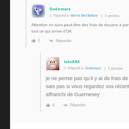
Sodemars
Répond à
We've Met Before
5 années
Attention on aura peut-être des frais de douane à par
tout ce qui arrive d’UK
Répondre
0
lolo664
Répond à
Sodemars
5 années
je ne pense pas qu’il y ai de frais d
sais pas si vous regardez vos réce
affranchi de Guernesey
Répondre
0