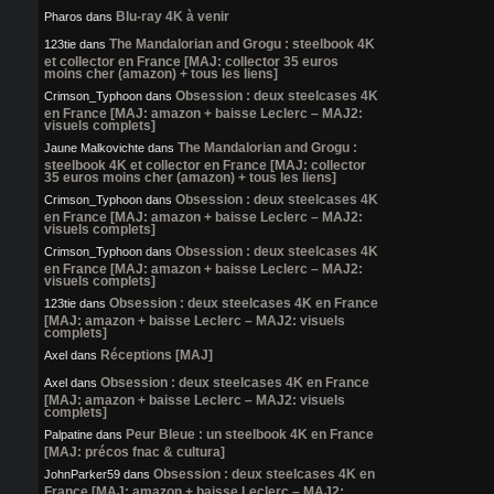
Blu-ray 4K à venir
Pharos
dans
The Mandalorian and Grogu : steelbook 4K
123tie
dans
et collector en France [MAJ: collector 35 euros
moins cher (amazon) + tous les liens]
Obsession : deux steelcases 4K
Crimson_Typhoon
dans
en France [MAJ: amazon + baisse Leclerc – MAJ2:
visuels complets]
The Mandalorian and Grogu :
Jaune Malkovichte
dans
steelbook 4K et collector en France [MAJ: collector
35 euros moins cher (amazon) + tous les liens]
Obsession : deux steelcases 4K
Crimson_Typhoon
dans
en France [MAJ: amazon + baisse Leclerc – MAJ2:
visuels complets]
Obsession : deux steelcases 4K
Crimson_Typhoon
dans
en France [MAJ: amazon + baisse Leclerc – MAJ2:
visuels complets]
Obsession : deux steelcases 4K en France
123tie
dans
[MAJ: amazon + baisse Leclerc – MAJ2: visuels
complets]
Réceptions [MAJ]
Axel
dans
Obsession : deux steelcases 4K en France
Axel
dans
[MAJ: amazon + baisse Leclerc – MAJ2: visuels
complets]
Peur Bleue : un steelbook 4K en France
Palpatine
dans
[MAJ: précos fnac & cultura]
Obsession : deux steelcases 4K en
JohnParker59
dans
France [MAJ: amazon + baisse Leclerc – MAJ2: