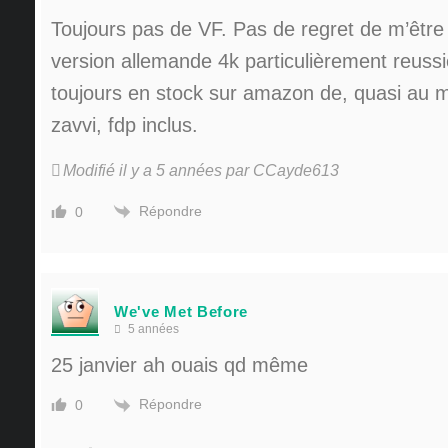
Toujours pas de VF. Pas de regret de m’être 
version allemande 4k particulièrement reuss
toujours en stock sur amazon de, quasi au 
zavvi, fdp inclus.
Modifié il y a 5 années par CCayde613
Répondre
0
We've Met Before
5 années
25 janvier ah ouais qd même
Répondre
0