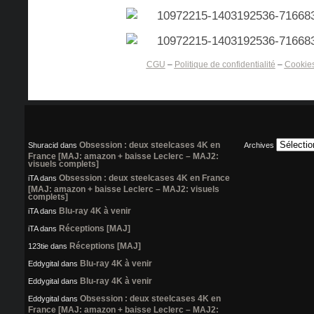
CGU
–
Politique de confidentialité
–
Cookie
Obsession : deux steelcases 4K en
Shuracid
dans
Archives
France [MAJ: amazon + baisse Leclerc – MAJ2:
visuels complets]
Obsession : deux steelcases 4K en France
iTA
dans
[MAJ: amazon + baisse Leclerc – MAJ2: visuels
complets]
Blu-ray 4K à venir
iTA
dans
Réceptions [MAJ]
iTA
dans
Réceptions [MAJ]
123tie
dans
Blu-ray 4K à venir
Eddygital
dans
Blu-ray 4K à venir
Eddygital
dans
Obsession : deux steelcases 4K en
Eddygital
dans
France [MAJ: amazon + baisse Leclerc – MAJ2: