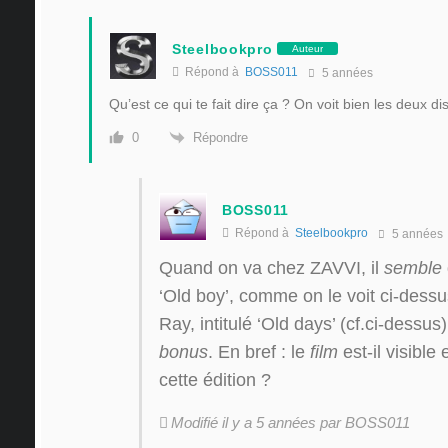
Steelbookpro
Auteur
Répond à
BOSS011
5 années
Qu’est ce qui te fait dire ça ? On voit bien les deux di
Répondre
0
BOSS011
Répond à
Steelbookpro
5 années
Quand on va chez ZAVVI, il
semble
‘Old boy’, comme on le voit ci-dessus
Ray, intitulé ‘Old days’ (cf.ci-dessus
bonus
. En bref : le
film
est-il visibl
cette édition ?
Modifié il y a 5 années par BOSS011