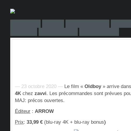
— 23 octobre 2020 —
Le film «
Oldboy
» arrive dan
4K
chez
zavvi
. Les précommandes sont prévues pou
MAJ: précos ouvertes.
Éditeur
:
ARROW
Prix
:
33,99 €
(blu-ray 4K + blu-ray bonus
)