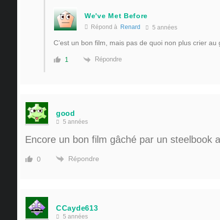
We've Met Before
Répond à
Renard
5 années
C’est un bon film, mais pas de quoi non plus crier au
Répondre
1
good
5 années
Encore un bon film gâché par un steelbook 
Répondre
0
CCayde613
5 années