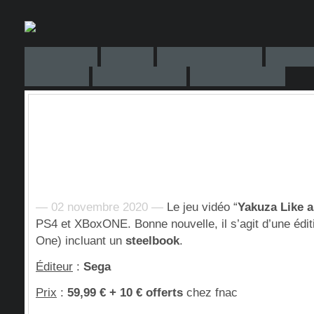
— 02 novembre 2020 —
Le jeu vidéo “
Yakuza Like 
PS4 et XBoxONE. Bonne nouvelle, il s’agit d’une édi
One) incluant un
steelbook
.
Éditeur
:
Sega
Prix
:
59,99 €
+ 10 € offerts
chez fnac