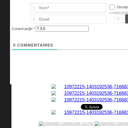
Nom*
J'accep
confidential
Email
Current ye@r
*
0
COMMENTAIRES