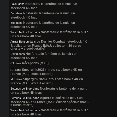
Nosferatu le fantôme de la nuit : un
Balek
dans
steelbook 4K fnac
Nosferatu le fantôme de la nuit : un
Bob
dans
steelbook 4K fnac
Nosferatu le fantôme de la nuit : un
Bob
dans
steelbook 4K fnac
Nosferatu le fantôme de la nuit :
We've Met Before
dans
un steelbook 4K fnac
Le Dernier Combat : steelbook 4K
Amiral Benson
dans
& collector en France [MAJ: collector : 30 euros
offerts + visuel détaillé]
Nosferatu le fantôme de la nuit : un
David
dans
steelbook 4K fnac
Réceptions [MAJ]
iTA
dans
Supergirl (2026) : trois steelbooks 4K en
iTA
dans
France [MAJ: exclu Leclerc]
Supergirl (2026) : trois steelbooks 4K en
stef
dans
France [MAJ: exclu Leclerc]
Nosferatu le fantôme de la nuit :
Betonos Le Truel
dans
un steelbook 4K fnac
Aguirre la colère de dieu : un
Betonos Le Truel
dans
steelbook 4K en France [MAJ: édition spéciale fnac –
5 euros offerts]
Nosferatu le fantôme de la nuit :
We've Met Before
dans
un steelbook 4K fnac