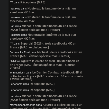
Réceptions [MAJ]
iTA
dans
Nosferatu le fantôme de la nuit : un
maraxus
dans
steelbook 4K fnac
Nosferatu le fantôme de la nuit : un
maraxus
dans
steelbook 4K fnac
Michael : deux steelbooks 4K en France
Fab
dans
[MAJ: édition spéciale fnac + retour]
Nosferatu le fantôme de la nuit : un
Palpatine
dans
steelbook 4K fnac
Supergirl (2026) : trois steelbooks 4K en
iTA
dans
France [MAJ: exclu Leclerc]
Michael : deux steelbooks 4K en
Betonos Le Truel
dans
France [MAJ: édition spéciale fnac + retour]
Aguirre la colère de dieu : un steelbook 4K
phil
dans
en France [MAJ: édition spéciale fnac – 5 euros
offerts]
Le Dernier Combat : steelbook 4K &
johnmurdoch
dans
collector en France [MAJ: collector : 30 euros offerts
+ visuel détaillé]
Réceptions [MAJ]
LeeAdama
dans
Réceptions [MAJ]
LeeAdama
dans
Michael : deux steelbooks 4K en France
Fab
dans
[MAJ: édition spéciale fnac + retour]
Aguirre la colère de dieu : un
moimemeenpersonne
dans
steelbook 4K en France [MAJ: édition spéciale fnac –