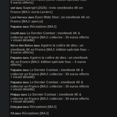
5 euros offerts]
Supergirl (2026) : trois steelbooks 4K en
stef
dans
France [MAJ: exclu Leclerc]
Eyes Wide Shut : un steelbook 4K en
Lord Herress
dans
France [MAJ: aperçu]
Réceptions [MAJ]
Palpatine
dans
Le Dernier Combat : steelbook 4K &
Cinefifi
dans
collector en France [MAJ: collector : 30 euros offerts
+ visuel détaillé]
Aguirre la colère de dieu : un
We've Met Before
dans
steelbook 4K en France [MAJ: édition spéciale fnac –
5 euros offerts]
Aguirre la colère de dieu : un steelbook
Palpatine
dans
4K en France [MAJ: édition spéciale fnac – 5 euros
offerts]
Le Dernier Combat : steelbook 4K &
Palpatine
dans
collector en France [MAJ: collector : 30 euros offerts
+ visuel détaillé]
Le Dernier Combat : steelbook 4K &
Palpatine
dans
collector en France [MAJ: collector : 30 euros offerts
+ visuel détaillé]
Le Dernier Combat : steelbook 4K &
Philippe
dans
collector en France [MAJ: collector : 30 euros offerts
+ visuel détaillé]
Réceptions [MAJ]
Eddygital
dans
Réceptions [MAJ]
iTA
dans