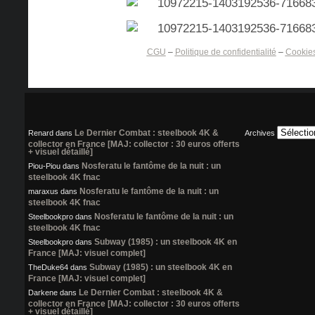
CGU
–
Politique de confidentialité
–
Cookie
Le Dernier Combat : steelbook 4K &
Renard
dans
Archives
collector en France [MAJ: collector : 30 euros offerts
+ visuel détaillé]
Nosferatu le fantôme de la nuit : un
Piou-Piou
dans
steelbook 4K fnac
Nosferatu le fantôme de la nuit : un
maraxus
dans
steelbook 4K fnac
Nosferatu le fantôme de la nuit : un
Steelbookpro
dans
steelbook 4K fnac
Subway (1985) : un steelbook 4K en
Steelbookpro
dans
France [MAJ: visuel complet]
Subway (1985) : un steelbook 4K en
TheDuke64
dans
France [MAJ: visuel complet]
Le Dernier Combat : steelbook 4K &
Darkene
dans
collector en France [MAJ: collector : 30 euros offerts
+ visuel détaillé]