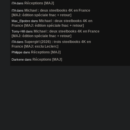
Réceptions [MAJ]
iTA
dans
Michael : deux steelbooks 4K en France
iTA
dans
[MAJ: édition spéciale fnac + retour]
Michael : deux steelbooks 4K en
Max_Elpobre
dans
France [MAJ: édition spéciale fnac + retour]
Michael : deux steelbooks 4K en France
Tomy-Hifi
dans
[MAJ: édition spéciale fnac + retour]
Supergirl (2026) : trois steelbooks 4K en
iTA
dans
France [MAJ: exclu Leclerc]
Réceptions [MAJ]
Philippe
dans
Réceptions [MAJ]
Darkene
dans