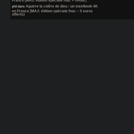
Aguirre la colère de dieu : un steelbook 4K
phil
dans
en France [MAJ: édition spéciale fnac – 5 euros
offerts]