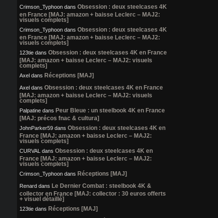
Obsession : deux steelcases 4K
Crimson_Typhoon
dans
en France [MAJ: amazon + baisse Leclerc – MAJ2:
visuels complets]
Obsession : deux steelcases 4K
Crimson_Typhoon
dans
en France [MAJ: amazon + baisse Leclerc – MAJ2:
visuels complets]
Obsession : deux steelcases 4K en France
123tie
dans
[MAJ: amazon + baisse Leclerc – MAJ2: visuels
complets]
Réceptions [MAJ]
Axel
dans
Obsession : deux steelcases 4K en France
Axel
dans
[MAJ: amazon + baisse Leclerc – MAJ2: visuels
complets]
Peur Bleue : un steelbook 4K en France
Palpatine
dans
[MAJ: précos fnac & cultura]
Obsession : deux steelcases 4K en
JohnParker59
dans
France [MAJ: amazon + baisse Leclerc – MAJ2:
visuels complets]
Obsession : deux steelcases 4K en
CURVAL
dans
France [MAJ: amazon + baisse Leclerc – MAJ2:
visuels complets]
Réceptions [MAJ]
Crimson_Typhoon
dans
Le Dernier Combat : steelbook 4K &
Renard
dans
collector en France [MAJ: collector : 30 euros offerts
+ visuel détaillé]
Réceptions [MAJ]
123tie
dans