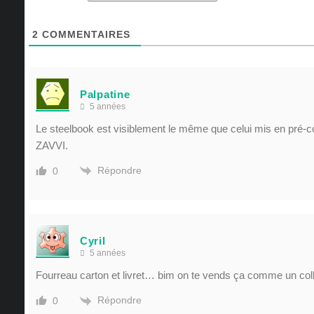
2
COMMENTAIRES
Palpatine
5 années
Le steelbook est visiblement le même que celui mis en pr
ZAVVI.
Répondre
0
Cyril
5 années
Fourreau carton et livret… bim on te vends ça comme un coll
Répondre
0