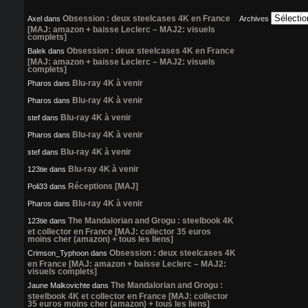
Obsession : deux steelcases 4K en France
Axel
dans
Archives
[MAJ: amazon + baisse Leclerc – MAJ2: visuels
complets]
Obsession : deux steelcases 4K en France
Balek
dans
[MAJ: amazon + baisse Leclerc – MAJ2: visuels
complets]
Blu-ray 4K à venir
Pharos
dans
Blu-ray 4K à venir
Pharos
dans
Blu-ray 4K à venir
stef
dans
Blu-ray 4K à venir
Pharos
dans
Blu-ray 4K à venir
stef
dans
Blu-ray 4K à venir
123tie
dans
Réceptions [MAJ]
Poli33
dans
Blu-ray 4K à venir
Pharos
dans
The Mandalorian and Grogu : steelbook 4K
123tie
dans
et collector en France [MAJ: collector 35 euros
moins cher (amazon) + tous les liens]
Obsession : deux steelcases 4K
Crimson_Typhoon
dans
en France [MAJ: amazon + baisse Leclerc – MAJ2:
visuels complets]
The Mandalorian and Grogu :
Jaune Malkovichte
dans
steelbook 4K et collector en France [MAJ: collector
35 euros moins cher (amazon) + tous les liens]