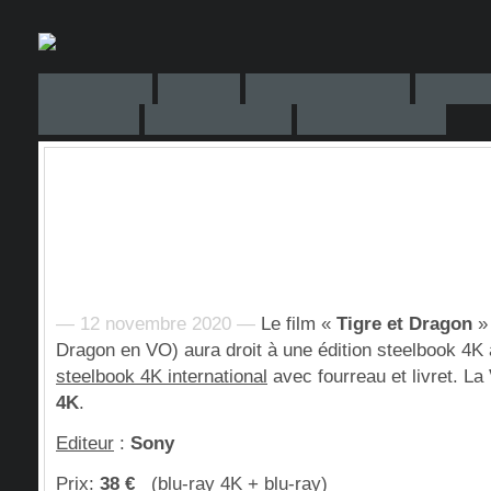
— 12 novembre 2020 —
Le film «
Tigre et Dragon
» 
Dragon en VO) aura droit à une édition steelbook 4K
steelbook 4K international
avec fourreau et livret. La
4K
.
Editeur
:
Sony
Prix
:
38 €
(blu-ray 4K + blu-ray)