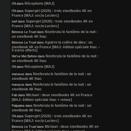
Réceptions [MAJ]
iTA
dans
Supergirl (2026) : trois steelbooks 4K en
iTA
dans
France [MAJ: exclu Leclerc]
Supergirl (2026) : trois steelbooks 4K en
stef
dans
France [MAJ: exclu Leclerc]
Nosferatu le fantôme de la nuit :
Betonos Le Truel
dans
un steelbook 4K fnac
Aguirre la colère de dieu : un
Betonos Le Truel
dans
steelbook 4K en France [MAJ: édition spéciale fnac –
5 euros offerts]
Nosferatu le fantôme de la nuit :
We've Met Before
dans
un steelbook 4K fnac
Réceptions [MAJ]
iTA
dans
Nosferatu le fantôme de la nuit : un
maraxus
dans
steelbook 4K fnac
Nosferatu le fantôme de la nuit : un
maraxus
dans
steelbook 4K fnac
Michael : deux steelbooks 4K en France
Fab
dans
[MAJ: édition spéciale fnac + retour]
Nosferatu le fantôme de la nuit : un
Palpatine
dans
steelbook 4K fnac
Supergirl (2026) : trois steelbooks 4K en
iTA
dans
France [MAJ: exclu Leclerc]
Michael : deux steelbooks 4K en
Betonos Le Truel
dans
France [MAJ: édition spéciale fnac + retour]