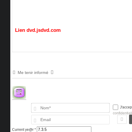
Lien dvd.jsdvd.com
Me tenir informé
Nom*
J'accep
confidential
Email
Current ye@r
*