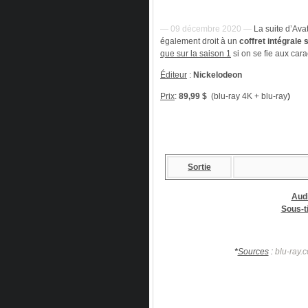
— 09 décembre 2020 —
La suite d’Avat
également droit à un
coffret intégrale
que sur la saison 1
si on se fie aux cara
Éditeur
:
Nickelodeon
Prix
:
89,99 $
(blu-ray 4K + blu-ray
)
Sortie
Aud
Sous-t
*
Sources
:
blu-ray.