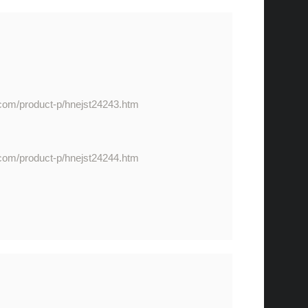
.com/product-p/hnejst24243.htm
.com/product-p/hnejst24244.htm