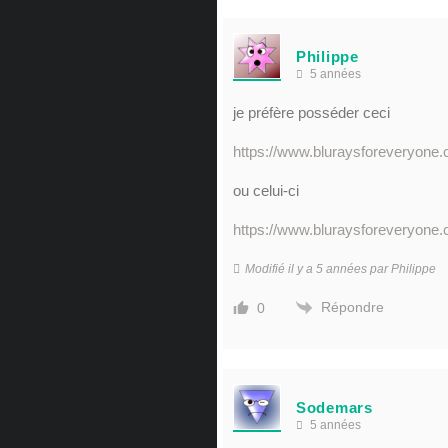
Philippe
5 années
je préfère posséder ceci
https://www.bluraysforeveryone
ou celui-ci
https://www.bluraysforeveryone
Modifié il y a 5 années par Philippe
Répondre
0
Sodemars
5 années