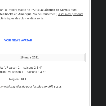
ar Le Dernier Maitre de L’Air «
La Légende de Korra
» aura
 steelbooks
en
Amérique
. Malheureusement,
la
VF
n’est présente
ctéristiques des blu-ray déjà sortis.
VOIR NEWS AVATAR
16 mars 2021
io
:
VF saison 1 –
saisons 2-3-4*
itres
:
VF saison 1 –
saisons 2-3-4*
Région FREE
com
et bluray-disc.de pour les
blu-ray déjà sortis