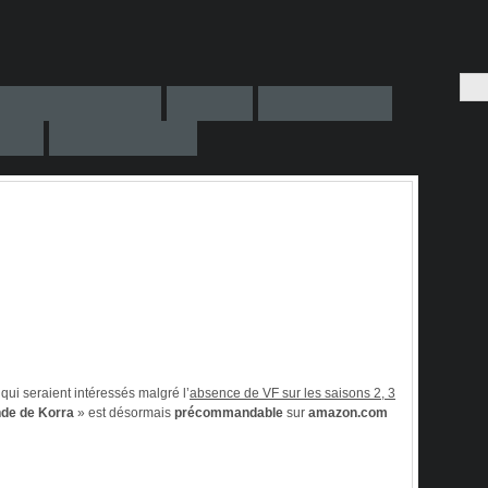
ui seraient intéressés malgré l’
absence de VF sur les saisons 2, 3
de de Korra
» est désormais
précommandable
sur
amazon.com