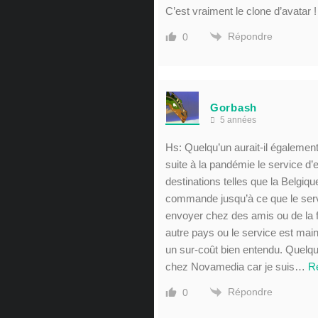
C’est vraiment le clone d’avatar !
Répondre
0
Gorbash
5 années
Hs: Quelqu’un aurait-il égalemen
suite à la pandémie le service d’
destinations telles que la Belgiq
commande jusqu’à ce que le servic
envoyer chez des amis ou de la f
autre pays ou le service est mai
un sur-coût bien entendu. Quelqu’
chez Novamedia car je suis
…
R
Répondre
0