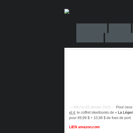
— MAJ le 05 janvier 2020 —
Pour ceux q
et 4
, le coffret steelbooks de «
La Légen
pour 89,99 $ + 10,98 $ de frais de port.
LIEN amazon.com