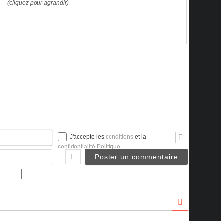
(cliquez pour agrandir)
Nom*
J'accepte les
conditions
et la
confidentialité Politique
Email