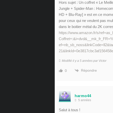
Hors sujet : Un coffret « Le Meil
Jungle + Spider-Man : Homecom
HD + Blu-Ray] » est en ce mome
pour ceux qui ne veulent pas mult
dans le boitier métal du 2K corre
https://www.amazon.fr/s/ref=as_
Coffret+:&i=dvd&__mk_fr
ef=nb_sb_noss&linkCode=ll2&ta
21&linkId=0e3817cbc3af156458e
Modifié il y a 5 années par Victor
Répondre
0
harmo44
5 années
Salut à tous !