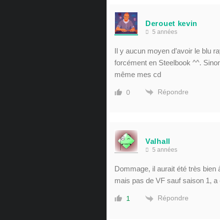
Derouet kevin
5 années
Il y aucun moyen d’avoir le blu r
forcément en Steelbook ^^. Sinon 
même mes cd
Répondre
0
Valhall
5 années
Dommage, il aurait été très bien 
mais pas de VF sauf saison 1, a c
Répondre
1