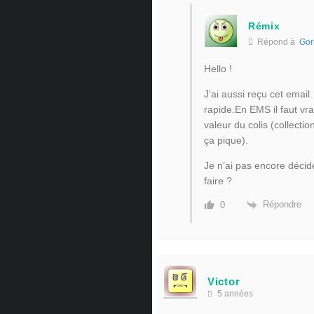
Rémix
Répond à
Gor
Hello !
J’ai aussi reçu cet email.
rapide.En EMS il faut vr
valeur du colis (collectio
ça pique).
Je n’ai pas encore décid
faire ?
Répondre
0
Victor
5 années