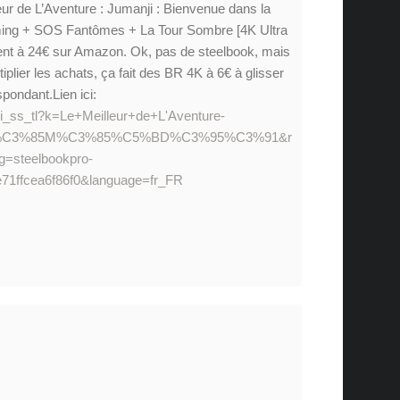
leur de L’Aventure : Jumanji : Bienvenue dans la
ing + SOS Fantômes + La Tour Sombre [4K Ultra
nt à 24€ sur Amazon. Ok, pas de steelbook, mais
iplier les achats, ça fait des BR 4K à 6€ à glisser
spondant.Lien ici:
li_ss_tl?k=Le+Meilleur+de+L'Aventure-
_FR=%C3%85M%C3%85%C5%BD%C3%95%C3%91&r
g=steelbookpro-
71ffcea6f86f0&language=fr_FR