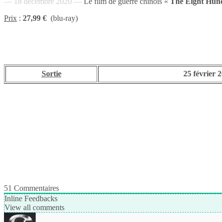
— 18 décembre 2020 —
Le film de guerre chinois «
The Eight Hund
Prix
:
27,99 €
(blu-ray)
Sortie
25 février 
51
Commentaires
Inline Feedbacks
View all comments