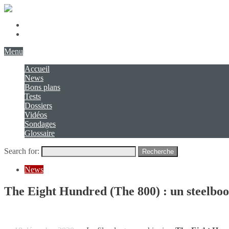
Présentation
Contact
Menu
Accueil
News
Bons plans
Tests
Dossiers
Vidéos
Sondages
Glossaire
Search for:
Recherche
News
The Eight Hundred (The 800) : un steelbo