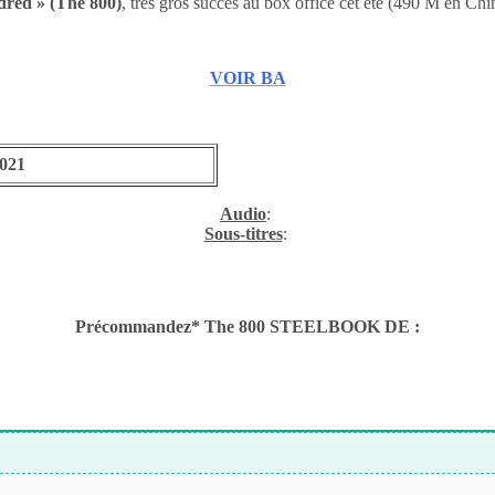
red » (The 800)
, très gros succès au box office cet été (490 M en Chi
VOIR BA
2021
Audio
:
Sous-titres
:
Précommandez* The 800 STEELBOOK DE :