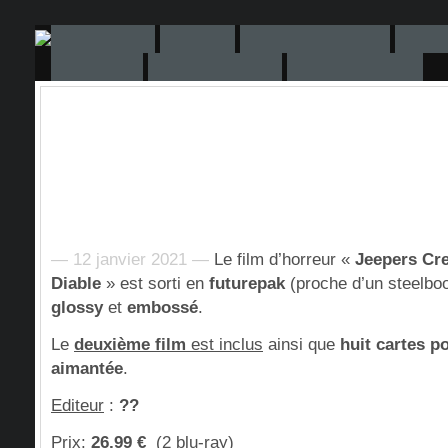
— 12 janvier 2021 —
Le film d’horreur «
Jeepers Cr
Diable
» est sorti en
futurepak
(proche d’un steelbo
glossy
et
embossé
.
Le
deuxième film
est inclus
ainsi que
huit cartes po
aimantée
.
Editeur
:
??
Prix
:
26
,99 €
(2 blu-ray)