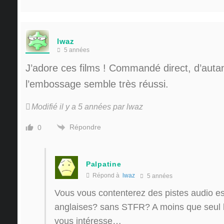
lwaz
5 années
J’adore ces films ! Commandé direct, d’auta
l’embossage semble très réussi.
Modifié il y a 5 années par lwaz
Répondre
0
Palpatine
Répond à
lwaz
5 années
Vous vous contenterez des pistes audio e
anglaises? sans STFR? A moins que seul le
vous intéresse…