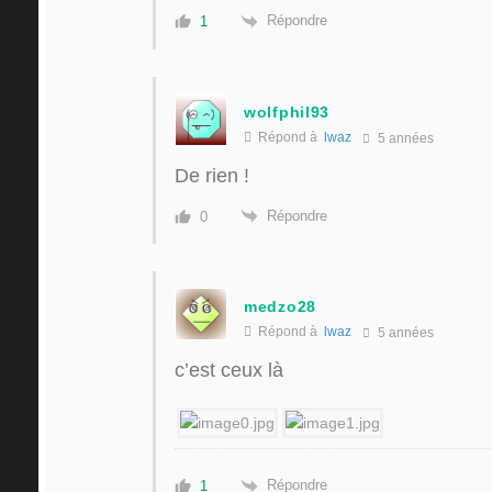
Répondre
1
wolfphil93
Répond à
lwaz
5 années
De rien !
Répondre
0
medzo28
Répond à
lwaz
5 années
c’est ceux là
Répondre
1