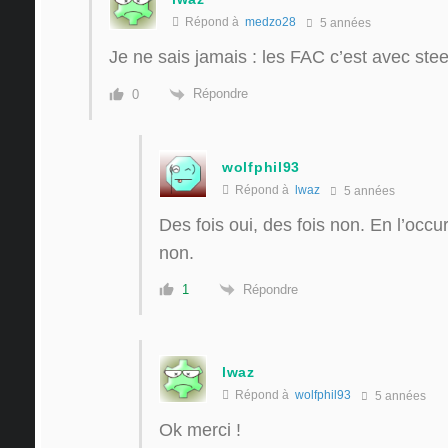
Répond à
medzo28
5 années
Je ne sais jamais : les FAC c’est avec st
Répondre
0
wolfphil93
Répond à
lwaz
5 années
Des fois oui, des fois non. En l’occu
non.
Répondre
1
lwaz
Répond à
wolfphil93
5 années
Ok merci !