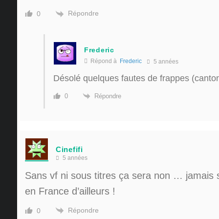
Répondre
0
Frederic
Répond à
Frederic
5 années
Désolé quelques fautes de frappes (cantonn
Répondre
0
Cinefifi
5 années
Sans vf ni sous titres ça sera non … jamais s
en France d’ailleurs !
Répondre
0