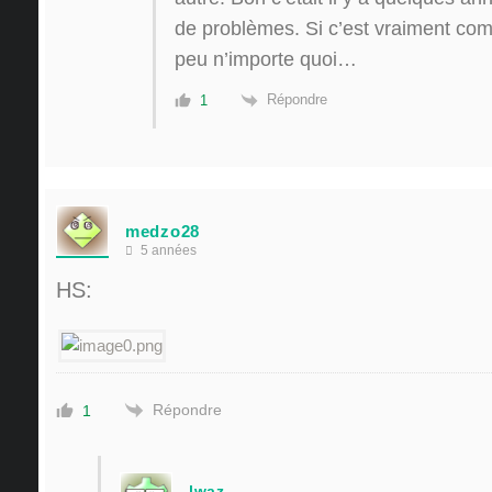
de problèmes. Si c’est vraiment co
peu n’importe quoi…
Répondre
1
medzo28
5 années
HS:
Répondre
1
lwaz