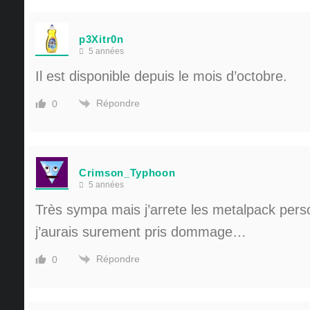
p3Xitr0n
5 années
Il est disponible depuis le mois d’octobre.
Répondre
0
Crimson_Typhoon
5 années
Très sympa mais j’arrete les metalpack pers
j’aurais surement pris dommage…
Répondre
0