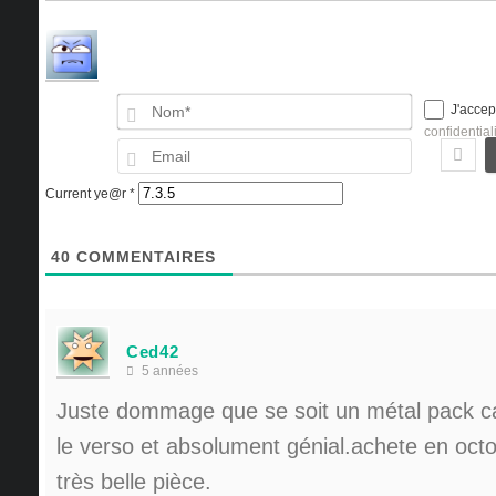
Nom*
J'accep
confidential
Email
Current ye@r
*
40
COMMENTAIRES
Ced42
5 années
Juste dommage que se soit un métal pack car
le verso et absolument génial.achete en oct
très belle pièce.