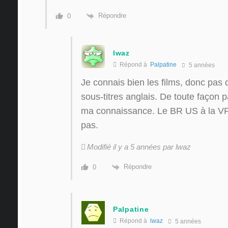
Répondre
0
lwaz
Répond à
Palpatine
5 années
Je connais bien les films, donc pas
sous-titres anglais. De toute faço
ma connaissance. Le BR US à la VF
pas.
Modifié il y a 5 années par lwaz
Répondre
0
Palpatine
Répond à
lwaz
5 années