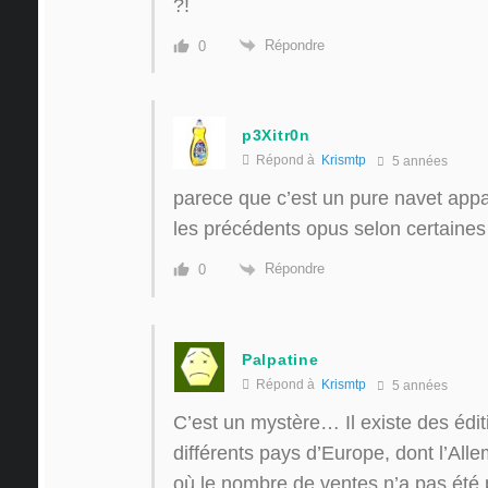
?!
Répondre
0
p3Xitr0n
Répond à
Krismtp
5 années
parece que c’est un pure navet app
les précédents opus selon certaines c
Répondre
0
Palpatine
Répond à
Krismtp
5 années
C’est un mystère… Il existe des édi
différents pays d’Europe, dont l’Alle
où le nombre de ventes n’a pas été 