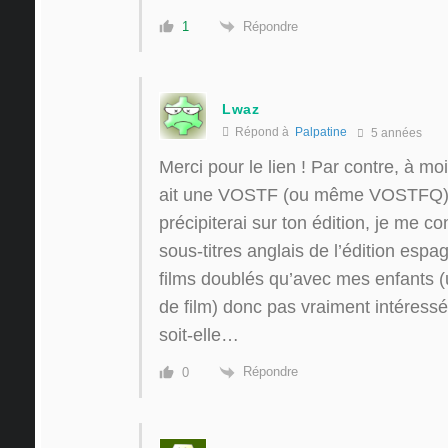
Répondre
1
Lwaz
Répond à
Palpatine
5 années
Merci pour le lien ! Par contre, à mo
ait une VOSTF (ou même VOSTFQ) s
précipiterai sur ton édition, je me c
sous-titres anglais de l’édition esp
films doublés qu’avec mes enfants (
de film) donc pas vraiment intéressé
soit-elle…
Répondre
0