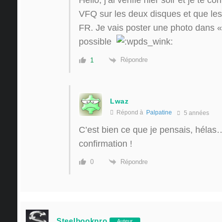
VFQ sur les deux disques et que le
FR. Je vais poster une photo dans «
possible
Répondre
1
Lwaz
Répond à
Palpatine
5 années
C’est bien ce que je pensais, hélas…
confirmation !
Répondre
0
Steelbookpro
Auteur