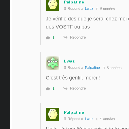
Palpatine
Répond à
Lwaz
5 années
Je vérifie dès que je serai chez moi 
des VOSTF ou pas
Répondre
1
Lwaz
Répond à
Palpatine
5 années
C’est très gentil, merci !
Répondre
1
Palpatine
Répond à
Lwaz
5 années
Hello, j’ai vérifié hier soir et je te co