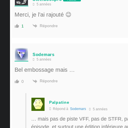
5 années
Merci, je l’ai rajouté 😉
Répondre
1
Sodemars
5 années
Bel embossage mais …
Répondre
0
Palpatine
Répond à
Sodemars
5 années
… mais pas de piste VFF, pas de STFR, pa
épisode, et surtout une édition inférieure a