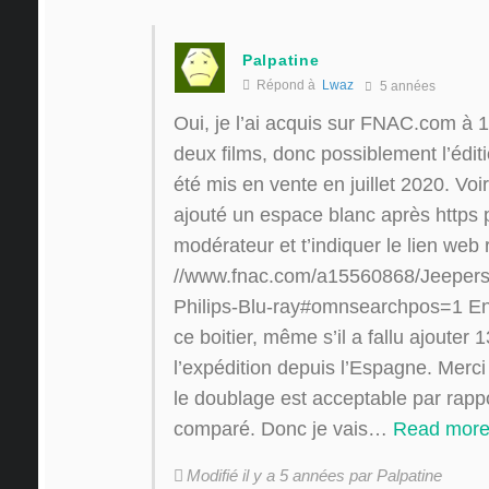
Palpatine
Répond à
Lwaz
5 années
Oui, je l’ai acquis sur FNAC.com à 
deux films, donc possiblement l’édit
été mis en vente en juillet 2020. Voir 
ajouté un espace blanc après https p
modérateur et t’indiquer le lien web 
//www.fnac.com/a15560868/Jeepers
Philips-Blu-ray#omnsearchpos=1 En 
ce boitier, même s’il a fallu ajouter 
l’expédition depuis l’Espagne. Merc
le doublage est acceptable par rapp
comparé. Donc je vais
…
Read more
Modifié il y a 5 années par Palpatine