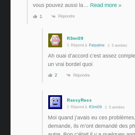
vous pouvez aussi la
…
Read more »
Répondre
1
R3mi09
Répond à
Palpatine
5 années
Ah ouai d’accord c’est assez compl
un vrai bordel quoi
Répondre
2
RassyRass
Répond à
R3mi09
5 années
Moi quand j’avais eu ces problèmes, j
demande, ils m’ont demandé des ph
autre. Bon c’était il y a quelques an