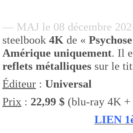
— MAJ le 08 décembre 20
steelbook
4K
de «
Psychose
Amérique uniquement
. Il 
reflets métalliques
sur le tit
Éditeur
:
Universal
Prix
:
22,99 $
(blu-ray 4K + 
LIEN 1