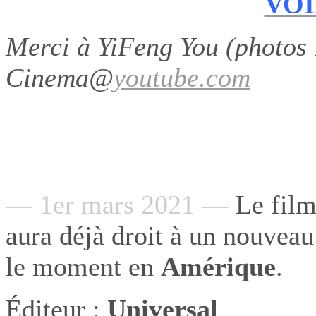
VOI
Merci à YiFeng You (photos 
Cinema@
youtube.com
— 1er mars 2021 —
Le film
aura déjà droit à un nouveau
le moment en
Amérique
.
Éditeur
:
Universal