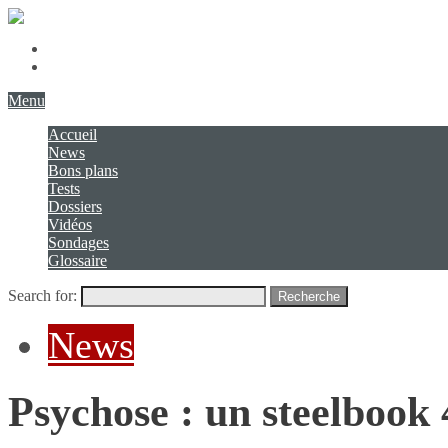
Présentation
Contact
Menu
Accueil
News
Bons plans
Tests
Dossiers
Vidéos
Sondages
Glossaire
Search for:
Recherche
News
Psychose : un steelboo