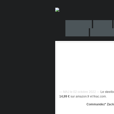
— MAJ le 02 octobre 2022 —
Le steel
14,99 €
sur amazon.fr et fnac.com.
Commandez* Zack 