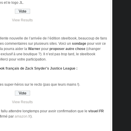
s et le logo JL.
View Results
lente nouvelle de l’arrivée de l’édition steelbook, beaucoup de fans
es commentaires sur plusieurs sites. Voici un
sondage
pour voir ce
ela pourra aider la
Warner
pour
proposer autre chose
(changer
xclusif à une boutique ?). Il n’est pas trop tard, le steelbook
erci pour votre participation.
ook français de Zack Snyder's Justice League :
les super-héros sur le recto (pas que leurs mains !).
View Results
s fallu attendre longtemps pour avoir confirmation que le
visuel FR
firmé par
amazon.fr
).