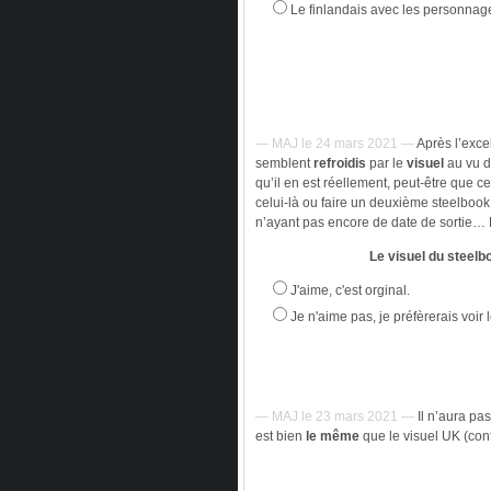
Le finlandais avec les personnage
— MAJ le 24 mars 2021 —
Après l’excel
semblent
refroidis
par le
visuel
au vu d
qu’il en est réellement, peut-être que c
celui-là ou faire un deuxième steelbook e
n’ayant pas encore de date de sortie… M
Le visuel du steelb
J'aime, c'est orginal.
Je n'aime pas, je préfèrerais voir 
— MAJ le 23 mars 2021 —
Il n’aura pa
est bien
le même
que le visuel UK (con