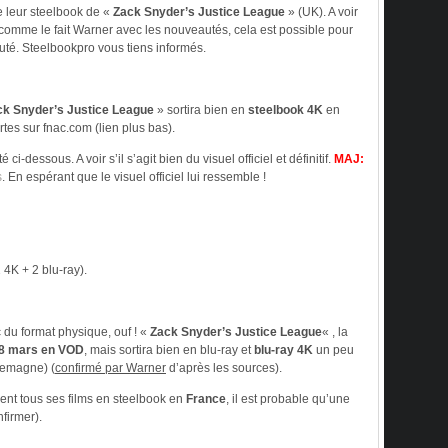
 leur steelbook de «
Zack Snyder’s Justice League
» (UK). A voir
comme le fait Warner avec les nouveautés, cela est possible pour
uté. Steelbookpro vous tiens informés.
ck Snyder’s Justice League
» sortira bien en
steelbook 4K
en
tes sur fnac.com (lien plus bas).
 ci-dessous. A voir s’il s’agit bien du visuel officiel et définitif.
MAJ:
s
. En espérant que le visuel officiel lui ressemble !
 4K + 2 blu-ray).
c du format physique, ouf ! «
Zack Snyder’s Justice League
« , la
8 mars en VOD
, mais sortira bien en blu-ray et
blu-ray 4K
un peu
lemagne) (
confirmé par Warner
d’après les sources).
ent tous ses films en steelbook en
France
, il est probable qu’une
nfirmer).