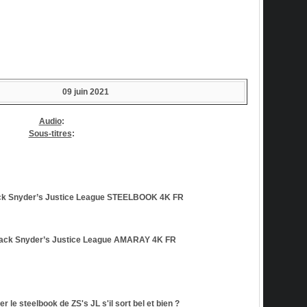
09 juin 2021
Audio
:
Sous-titres
:
k Snyder’s Justice League STEELBOOK 4K
FR
ck Snyder’s Justice League AMARAY 4K
FR
 le steelbook de ZS's JL s'il sort bel et bien ?