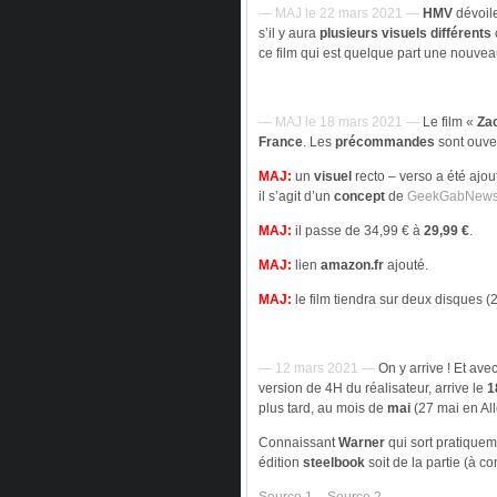
— MAJ le 22 mars 2021 —
HMV
dévoile
s’il y aura
plusieurs visuels différents
ce film qui est quelque part une nouvea
— MAJ le 18 mars 2021 —
Le film «
Za
France
. Les
précommandes
sont ouver
MAJ:
un
visuel
recto – verso a été ajouté
il s’agit d’un
concept
de
GeekGabNew
MAJ:
il passe de 34,99 € à
29,99 €
.
MAJ:
lien
amazon.fr
ajouté.
MAJ:
le film tiendra sur deux disques (2
— 12 mars 2021 —
On y arrive ! Et ave
version de 4H du réalisateur, arrive le
1
plus tard, au mois de
mai
(27 mai en Al
Connaissant
Warner
qui sort pratiquem
édition
steelbook
soit de la partie (à co