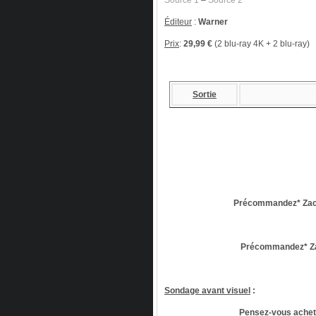
Source 1
–
Source 2
Éditeur
:
Warner
Prix
:
29,99 €
(2 blu-ray 4K + 2 blu-ray)
Sortie
Précommandez* Zac
Précommandez* Za
Sondage avant visuel
:
Pensez-vous acheter