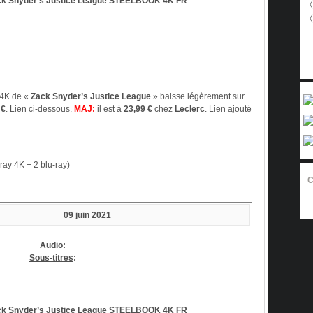
k Snyder’s Justice League STEELBOOK 4K
FR
 4K de «
Zack Snyder’s Justice League
» baisse légèrement sur
 €
. Lien ci-dessous.
MAJ:
il est à
23,99 €
chez
Leclerc
. Lien ajouté
-ray 4K + 2 blu-ray)
09 juin 2021
Audio
:
Sous-titres
:
k Snyder’s Justice League STEELBOOK 4K
FR