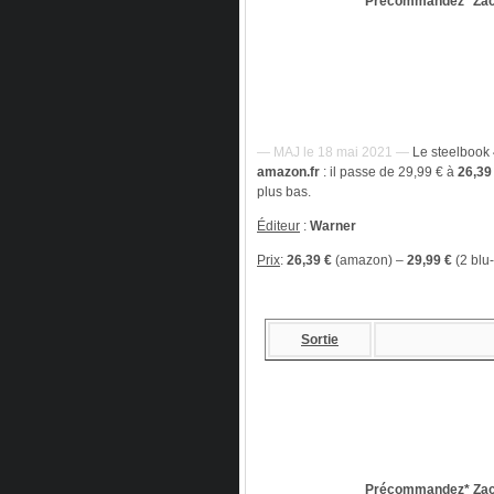
Précommandez* Zac
— MAJ le 18 mai 2021 —
Le steelbook
amazon.fr
: il passe de 29,99 € à
26,39
plus bas.
Éditeur
:
Warner
Prix
:
26,39 €
(amazon) –
29,99 €
(2 blu
Sortie
Précommandez* Zac