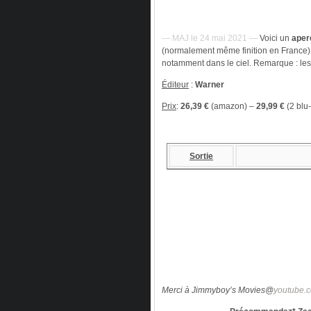
— MAJ le 24 mai 2021 —
Voici un
aper
(normalement même finition en France). I
notamment dans le ciel. Remarque : les
Éditeur
:
Warner
Prix
:
26,39 €
(amazon) –
29,99 €
(2 blu
Sortie
Merci à Jimmyboy’s Movies@
youtube.