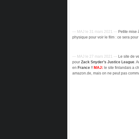
— MAJ le 31 mars 2021 —
Petite mise à
physique pour voir le film : ce sera pour
— MAJ le 27 mars 2021 —
Le site de v
pour
Zack Snyder’s Justice League
. 
en
France
!!
MAJ:
le site finlandais a 
amazon.de, mais on ne peut pas com