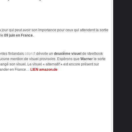
 jour qui peut avoir son importance pour ceux qui attendent la sortie
 le
09 juin en France
.
entes finlandais
cdon.fi
dévoile un
deuxième visuel
de steelbook
Aucune mention de visuel provisoire. Espérons que
Warner
le sorte
changé son visuel. Le visuel « alternatif » est encore présent sur
mander en France…
LIEN amazon.de