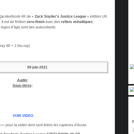
çu
steelbook 4K de «
Zack Snyder’s Justice League
» édition UK
l est de finition
zero-finish
avec des
reflets métalliques
,
 logos d’âge sont des autocollants.
-ray 4K + 2 blu-ray)
09 juin 2021
Audio
:
Sous-titres
:
VOIR VIDEO
P
com
pour la vidéo dont sont tirées les captures d’écran.