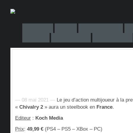
— 08 mai 2021 —
Le jeu d’action multijoueur à la p
«
Chivalry 2
» aura un steelbook en
France
.
Editeur
:
Koch Media
Prix
:
49,99 €
(PS4 – PS5 – XBox – PC)