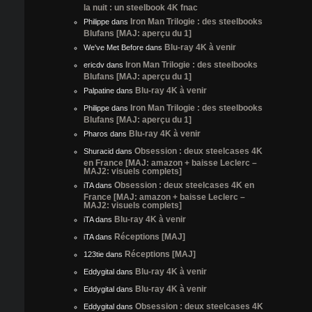
la nuit : un steelbook 4K fnac
Iron Man Trilogie : des steelbooks
Philippe
dans
Blufans [MAJ: aperçu du 1]
Blu-ray 4K à venir
We've Met Before
dans
Iron Man Trilogie : des steelbooks
ericdv
dans
Blufans [MAJ: aperçu du 1]
Blu-ray 4K à venir
Palpatine
dans
Iron Man Trilogie : des steelbooks
Philippe
dans
Blufans [MAJ: aperçu du 1]
Blu-ray 4K à venir
Pharos
dans
Obsession : deux steelcases 4K
Shuracid
dans
en France [MAJ: amazon + baisse Leclerc –
MAJ2: visuels complets]
Obsession : deux steelcases 4K en
iTA
dans
France [MAJ: amazon + baisse Leclerc –
MAJ2: visuels complets]
Blu-ray 4K à venir
iTA
dans
Réceptions [MAJ]
iTA
dans
Réceptions [MAJ]
123tie
dans
Blu-ray 4K à venir
Eddygital
dans
Blu-ray 4K à venir
Eddygital
dans
Obsession : deux steelcases 4K
Eddygital
dans