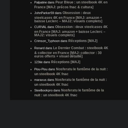
Peur Bleue : un steelbook 4K en
Palpatine
dans
France [MAJ: précos fnac & cultura]
Obsession : deux
JohnParker59
dans
steelcases 4K en France [MAJ: amazon +
baisse Leclerc – MAJ2: visuels complets]
Obsession : deux steelcases 4K
CURVAL
dans
en France [MAJ: amazon + baisse Leclerc –
MAJ2: visuels complets]
Réceptions [MAJ]
Crimson_Typhoon
dans
Le Dernier Combat : steelbook 4K
Renard
dans
& collector en France [MAJ: collector : 30
euros offerts + visuel détaillé]
Réceptions [MAJ]
123tie
dans
Nosferatu le fantôme de la nuit :
Piou-Piou
dans
un steelbook 4K fnac
Nosferatu le fantôme de la nuit :
maraxus
dans
un steelbook 4K fnac
Nosferatu le fantôme de la
Steelbookpro
dans
nuit : un steelbook 4K fnac