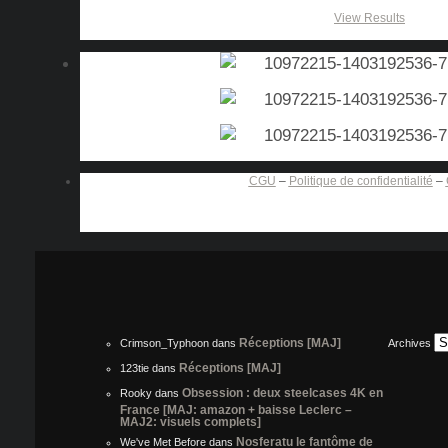
View Results
CGU
–
Politique de confidentialité
–
Réceptions [MAJ]
Crimson_Typhoon
dans
Archives
Réceptions [MAJ]
123tie
dans
Obsession : deux steelcases 4K en
Rooky
dans
France [MAJ: amazon + baisse Leclerc –
MAJ2: visuels complets]
Nosferatu le fantôme de
We've Met Before
dans