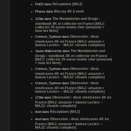
Réceptions [MAJ]
Poli33
dans
Blu-ray 4K à venir
Pharos
dans
The Mandalorian and Grogu :
123tie
dans
steelbook 4K et collector en France [MAJ:
collector 35 euros moins cher (amazon) +
tous les liens]
Obsession : deux
Crimson_Typhoon
dans
steelcases 4K en France [MAJ: amazon +
baisse Leclerc – MAJ2: visuels complets]
The Mandalorian and
Jaune Malkovichte
dans
Grogu : steelbook 4K et collector en France
[MAJ: collector 35 euros moins cher (amazon)
+ tous les liens]
Obsession : deux
Crimson_Typhoon
dans
steelcases 4K en France [MAJ: amazon +
baisse Leclerc – MAJ2: visuels complets]
Obsession : deux
Crimson_Typhoon
dans
steelcases 4K en France [MAJ: amazon +
baisse Leclerc – MAJ2: visuels complets]
Obsession : deux steelcases 4K en
123tie
dans
France [MAJ: amazon + baisse Leclerc –
MAJ2: visuels complets]
Réceptions [MAJ]
Axel
dans
Obsession : deux steelcases 4K en
Axel
dans
France [MAJ: amazon + baisse Leclerc –
MAJ2: visuels complets]