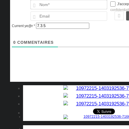
Nom*
J'accep
confidential
Email
Current ye@r
*
0
COMMENTAIRES