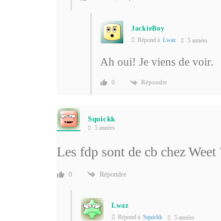
JackieBoy
Répond à
Lwaz
5 années
Ah oui! Je viens de voir.
Répondre
0
Squickk
5 années
Les fdp sont de cb chez Weet
Répondre
0
Lwaz
Répond à
Squickk
5 années