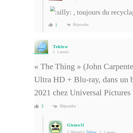
, toujours du recycl
Répondre
1
Teklow
5 années
« The Thing » (John Carpenter
Ultra HD + Blu-ray, dans un b
2021 chez Universal Pictures 
Répondre
3
Gizmo31
Répond à
Teklow
5 années