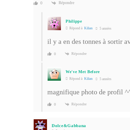
Répondre
0
Philippe
Répond à
Kilian
5 années
il y a en des tonnes à sortir 
Répondre
0
We've Met Before
Répond à
Kilian
5 années
magnifique photo de profil ^
Répondre
0
Dolce&Gabbana