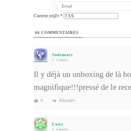
Current ye@r
*
66
COMMENTAIRES
Sodemars
4 années
Il y déjà un unboxing de là box
magnifique!!!pressé de le rec
Répondre
0
Lwaz
4 années