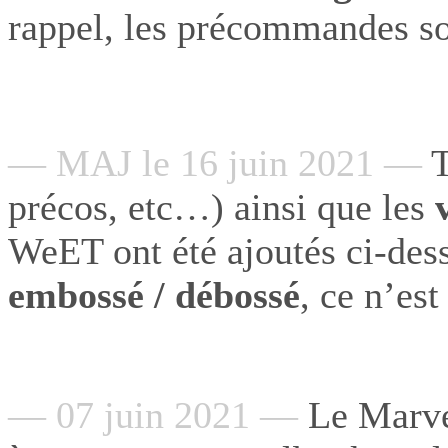
rappel, les précommandes so
— MAJ le 16 juin 2021 —
T
précos, etc…) ainsi que les
v
WeET ont été ajoutés ci-dess
embossé / débossé
, ce n’est 
— 07 juin 2021 —
Le Marv