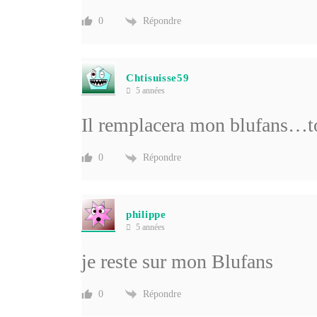
Répondre
0
Chtisuisse59
5 années
Il remplacera mon blufans…to
Répondre
0
philippe
5 années
je reste sur mon Blufans
Répondre
0