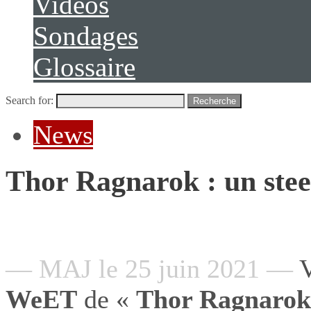
Vidéos
Sondages
Glossaire
Search for:
Recherche
News
Thor Ragnarok : un st
— MAJ le 25 juin 2021 —
V
WeET
de «
Thor Ragnarok