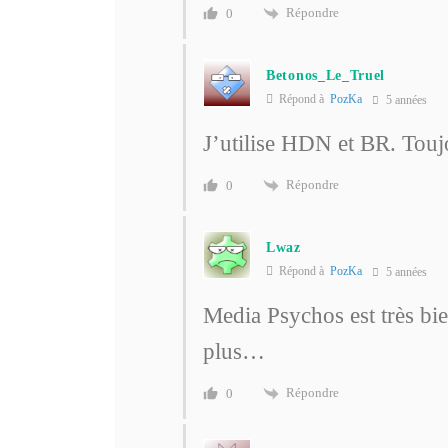
Répondre
0
Betonos_Le_Truel
Répond à
PozKa
5 années
J’utilise HDN et BR. Toujo
Répondre
0
Lwaz
Répond à
PozKa
5 années
Media Psychos est très bien
plus…
Répondre
0