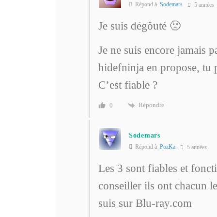
Répond à
Sodemars
5 années
Je suis dégôuté 🙁
Je ne suis encore jamais pa
hidefninja en propose, tu p
C’est fiable ?
Répondre
0
Sodemars
Répond à
PozKa
5 années
Les 3 sont fiables et fonc
conseiller ils ont chacun l
suis sur Blu-ray.com