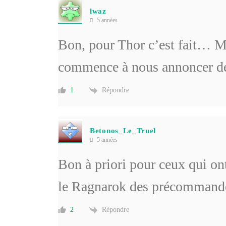
lwaz
5 années
Bon, pour Thor c’est fait… Ma
commence à nous annoncer des
Répondre
1
Betonos_Le_Truel
5 années
Bon à priori pour ceux qui ont
le Ragnarok des précommand
Répondre
2