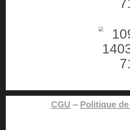
CGU
–
Politique de