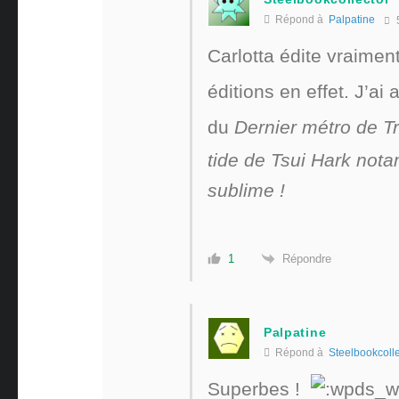
Répond à
Palpatine
Carlotta édite vraime
éditions en effet. J’ai
du
Dernier métro de Tr
tide de Tsui Hark nota
sublime !
Répondre
1
Palpatine
Répond à
Steelbookcolle
Superbes !