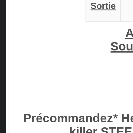
Sortie
A
Sou
Précommandez* Henr
killer ST