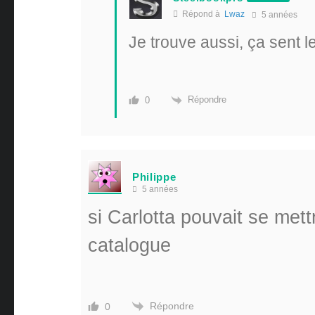
Répond à
Lwaz
5 années
Je trouve aussi, ça sent le 
Répondre
0
Philippe
5 années
si Carlotta pouvait se met
catalogue
Répondre
0