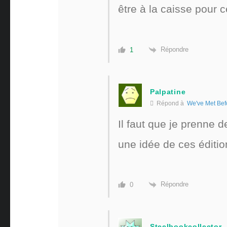
être à la caisse pour c
Répondre
1
Palpatine
Répond à
We've Met Bef
Il faut que je prenne d
une idée de ces éditio
Répondre
0
Steelbookcollector