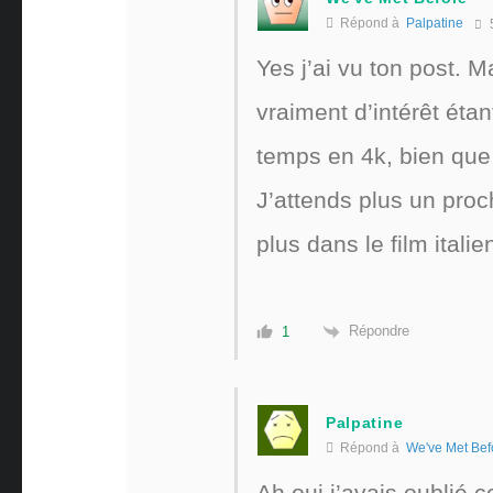
Répond à
Palpatine
Yes j’ai vu ton post. 
vraiment d’intérêt étan
temps en 4k, bien que
J’attends plus un proc
plus dans le film italie
Répondre
1
Palpatine
Répond à
We've Met Bef
Ah oui j’avais oublié ce