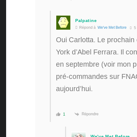
Palpatine
Répond à
We've Met Before
5
Oui Carlotta. Le prochain 
York d’Abel Ferrara. Il co
en septembre (voir mon po
pré-commandes sur FNAC
aujourd’hui.
Répondre
1
We've Met Before