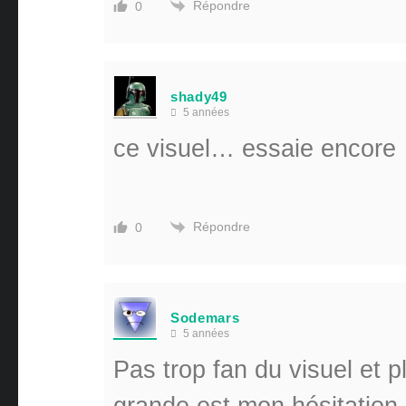
Répondre
0
shady49
5 années
ce visuel… essaie encore
Répondre
0
Sodemars
5 années
Pas trop fan du visuel et p