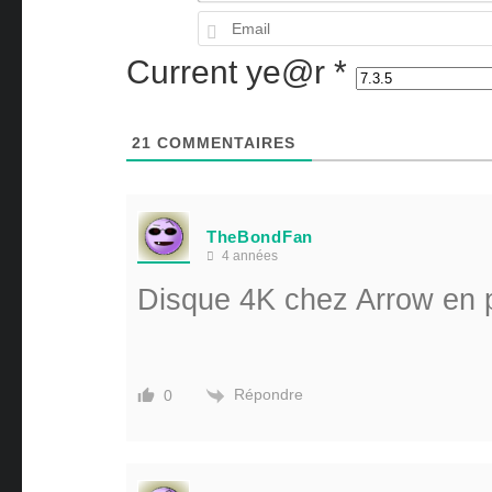
Current ye@r
*
21
COMMENTAIRES
TheBondFan
4 années
Disque 4K chez Arrow en
Répondre
0