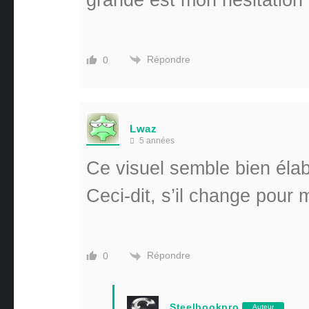
grande est mon hésitation
Répondre
0
Lwaz
5 années
Ce visuel semble bien élab
Ceci-dit, s’il change pou
Répondre
0
Steelbookpro
Auteur