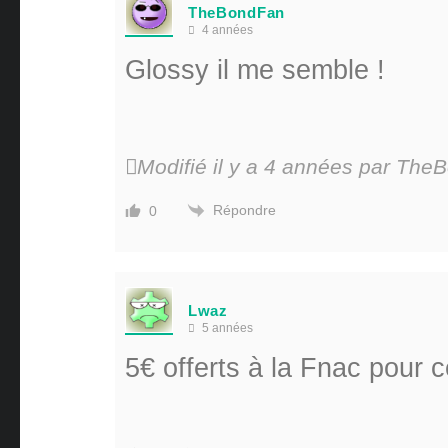
TheBondFan
4 années
Glossy il me semble !
Modifié il y a 4 années par Th
Répondre
0
Lwaz
5 années
5€ offerts à la Fnac pour c