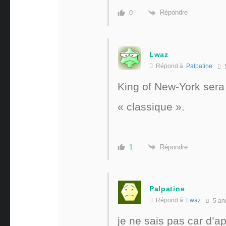
Répondre
0
Lwaz
Répond à
Palpatine
King of New-York sera 
« classique ».
Répondre
1
Palpatine
Répond à
Lwaz
5 an
je ne sais pas car d’ap