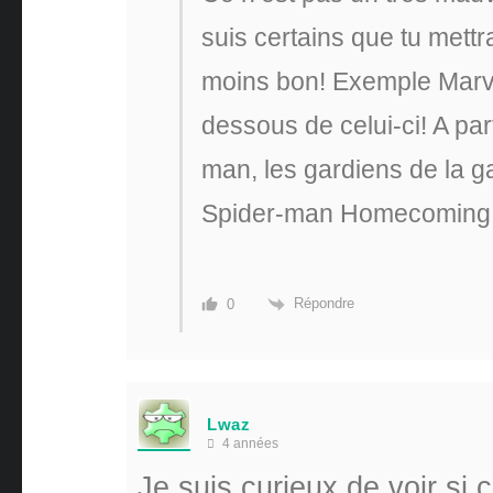
suis certains que tu mettr
moins bon! Exemple Marvel
dessous de celui-ci! A pa
man, les gardiens de la g
Spider-man Homecoming c
Répondre
0
Lwaz
4 années
Je suis curieux de voir si c