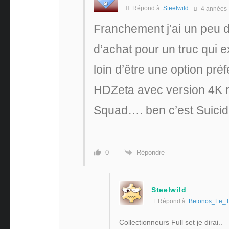
Répond à
Steelwild
4 années
Franchement j’ai un peu 
d’achat pour un truc qui ex
loin d’être une option pré
HDZeta avec version 4K r
Squad…. ben c’est Suici
Répondre
0
Steelwild
Répond à
Betonos_Le_T
Collectionneurs Full set je dirai..