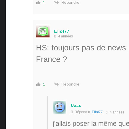
Répondre
1
Eliot77
4 années
HS: toujours pas de news 
France ?
Répondre
1
Uxas
Répond à
Eliot77
4 années
j’allais poser la même que