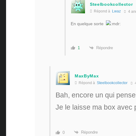
Steelbookcollector
Répond à
Lwaz
4 an
En quelque sorte
Répondre
1
MaxByMax
Répond à
Steelbookcollector
4
Bah, encore un qui pense 
Je le laisse ma box avec p
Répondre
0