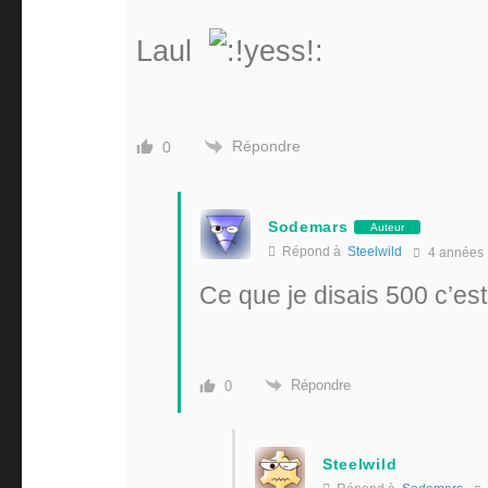
Laul
Répondre
0
Sodemars
Auteur
Répond à
Steelwild
4 années
Ce que je disais 500 c’est
Répondre
0
Steelwild