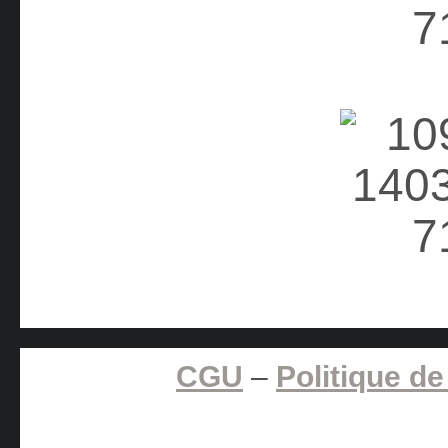
CGU
–
Politique de