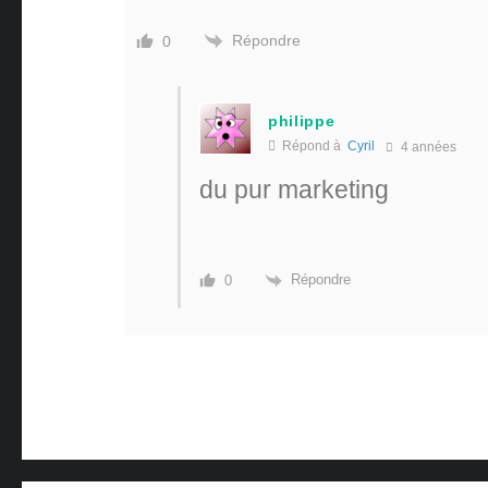
Répondre
0
philippe
Répond à
Cyril
4 années
du pur marketing
Répondre
0