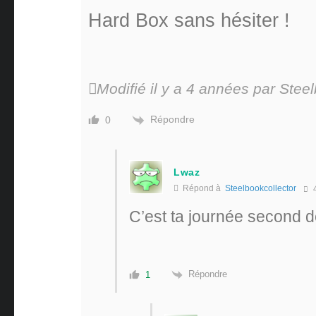
Hard Box sans hésiter !
Modifié il y a 4 années par Stee
Répondre
0
Lwaz
Répond à
Steelbookcollector
4
C’est ta journée second 
Répondre
1