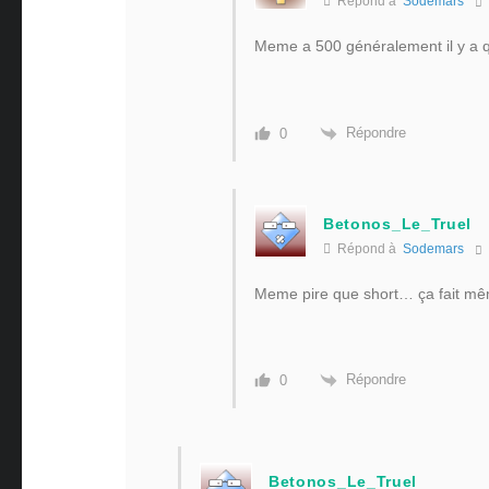
Répond à
Sodemars
Meme a 500 généralement il y a q
Répondre
0
Betonos_Le_Truel
Répond à
Sodemars
Meme pire que short… ça fait m
Répondre
0
Betonos_Le_Truel