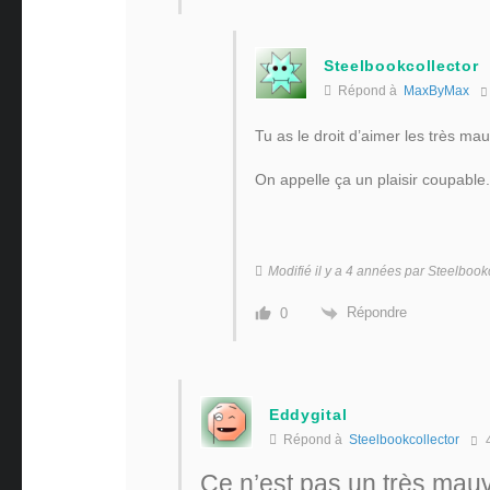
Steelbookcollector
Répond à
MaxByMax
Tu as le droit d’aimer les très mau
On appelle ça un plaisir coupable.
Modifié il y a 4 années par Steelbook
Répondre
0
Eddygital
Répond à
Steelbookcollector
4
Ce n’est pas un très mauva