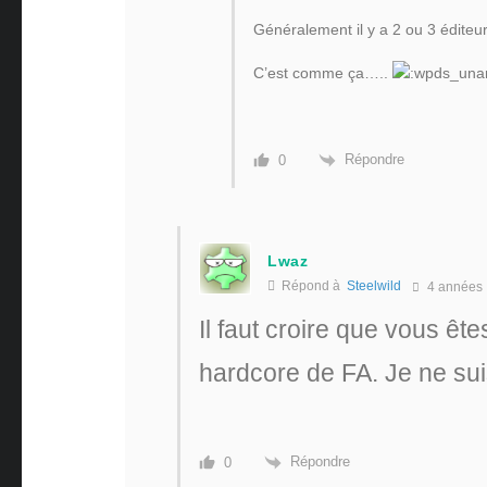
Généralement il y a 2 ou 3 éditeu
C’est comme ça…..
Répondre
0
Lwaz
Répond à
Steelwild
4 années
Il faut croire que vous ê
hardcore de FA. Je ne su
Répondre
0