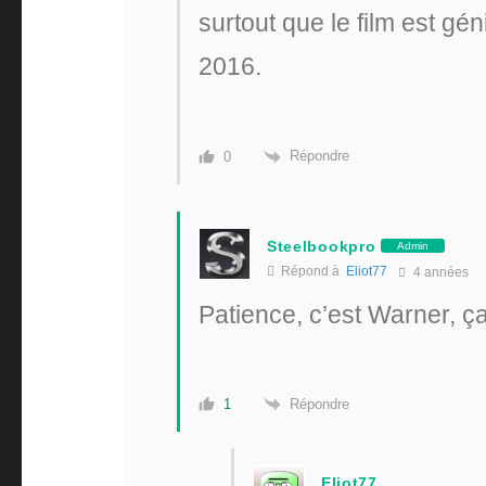
surtout que le film est gén
2016.
Répondre
0
Steelbookpro
Admin
Répond à
Eliot77
4 années
Patience, c’est Warner, ç
Répondre
1
Eliot77