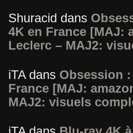
Shuracid
dans
Obsess
4K en France [MAJ: 
Leclerc – MAJ2: visu
iTA
dans
Obsession :
France [MAJ: amazon
MAJ2: visuels compl
iTA
dans
Blu-ray 4K à