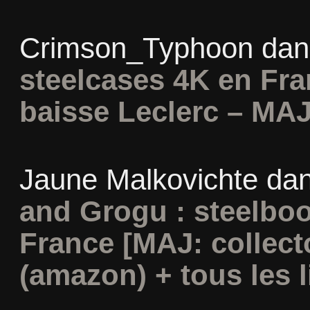
Crimson_Typhoon
da
steelcases 4K en Fr
baisse Leclerc – MAJ
Jaune Malkovichte
da
and Grogu : steelboo
France [MAJ: collect
(amazon) + tous les l