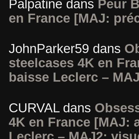
Palpatine
dans
Peur B
en France [MAJ: préc
JohnParker59
dans
Ob
steelcases 4K en Fr
baisse Leclerc – MAJ
CURVAL
dans
Obsess
4K en France [MAJ: 
Leclerc – MAJ2: visu