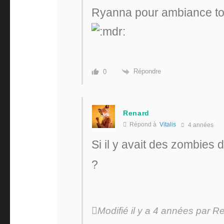
Ryanna pour ambiance tout
Répondre
0
Renard
Répond à
Vitalis
4 années
Si il y avait des zombies d
?
Modifié il y a 4 années par R