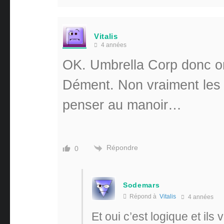
Vitalis
4 années
OK. Umbrella Corp donc o
Dément. Non vraiment les g
penser au manoir…
Répondre
0
Sodemars
Répond à
Vitalis
4 années
Et oui c’est logique et il