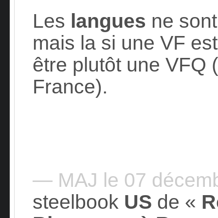
Les
langues
ne son
mais la si une VF est
être plutôt une VFQ (
France).
— MAJ le 07 décem
steelbook
US
de «
R