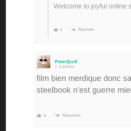
Welcome to joyful onlin
Répondre
0
PeterQuill
4 années
film bien merdique donc sa
steelbook n’est guerre mi
Répondre
0