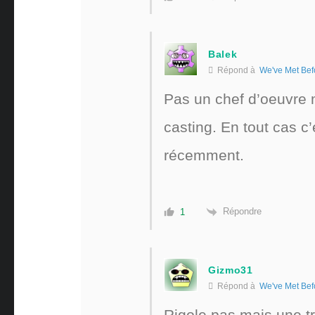
Balek
Répond à
We've Met Bef
Pas un chef d’oeuvre 
casting. En tout cas c’
récemment.
Répondre
1
Gizmo31
Répond à
We've Met Bef
Rigole pas mais une t