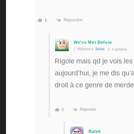
Répondre
1
We've Met Before
Répond à
Balek
4 années
Rigole mais qd je vois le
aujourd’hui, je me dis qu’
droit à ce genre de merde
Répondre
0
Balek