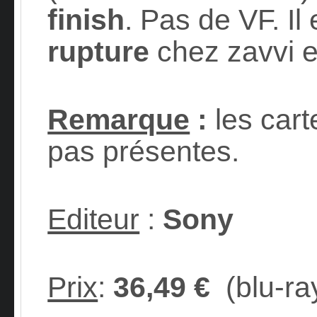
finish
. Pas de VF. I
rupture
chez zavvi et
Remarque
:
les cart
pas présentes.
Editeur
:
Sony
Prix
:
36,49 €
(blu-ra