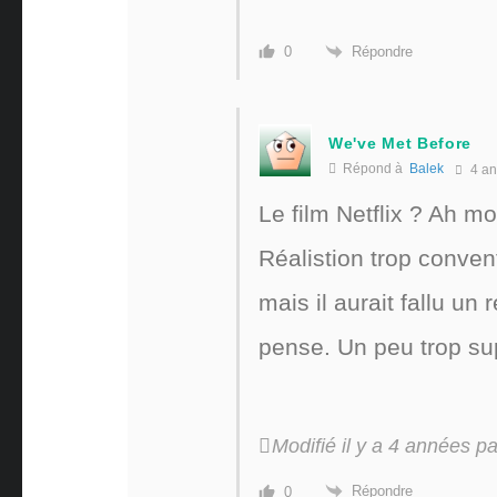
Répondre
0
We've Met Before
Répond à
Balek
4 an
Le film Netflix ? Ah mo
Réalistion trop conven
mais il aurait fallu un 
pense. Un peu trop sup
Modifié il y a 4 années 
Répondre
0