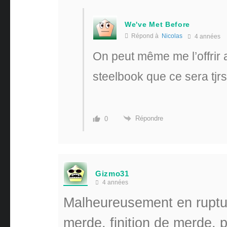
We've Met Before
Répond à
Nicolas
4 années
On peut même me l’offrir av
steelbook que ce sera tjr
Répondre
0
Gizmo31
4 années
Malheureusement en ruptur
merde, finition de merde, 