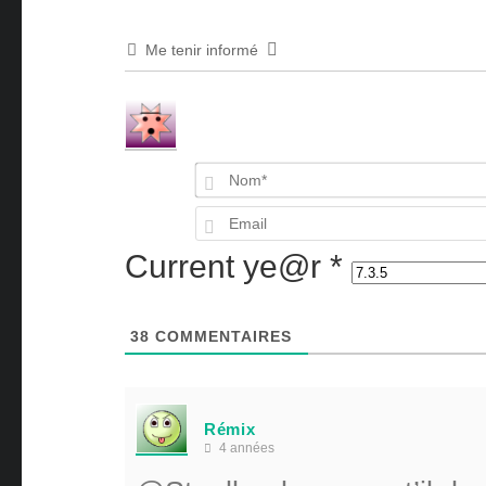
Me tenir informé
Current ye@r
*
38
COMMENTAIRES
Rémix
4 années