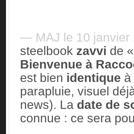
— MAJ le 10 janvie
steelbook
zavvi
de 
Bienvenue à Racco
est bien
identique
à 
parapluie, visuel déj
news). La
date de so
connue : ce sera pou