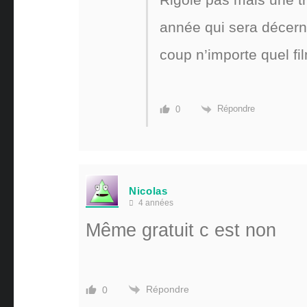
année qui sera décerné
coup n’importe quel f
Répondre
0
Nicolas
4 années
Même gratuit c est non
Répondre
0