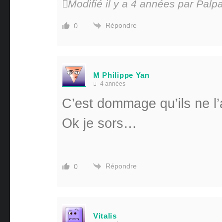
Modifié il y a 4 années par Palp
Répondre
0
M Philippe Yan
4 années
C’est dommage qu’ils ne l
Ok je sors…
Répondre
0
Vitalis