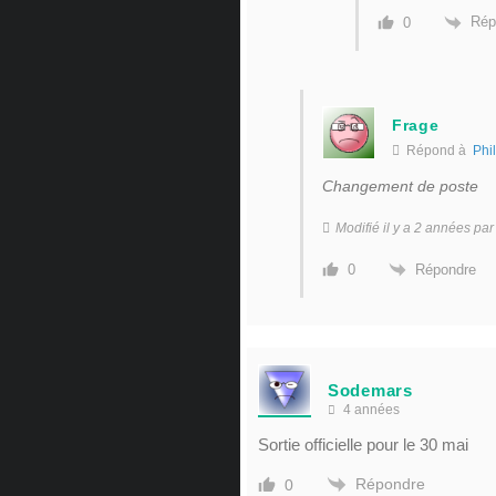
Rép
0
Frage
Répond à
Phi
Changement de poste
Modifié il y a 2 années pa
Répondre
0
Sodemars
4 années
Sortie officielle pour le 30 mai
Répondre
0