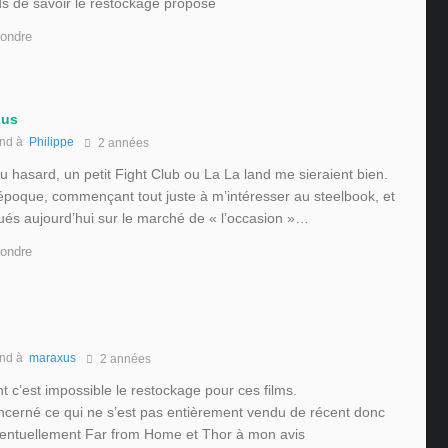
nds de savoir le restockage proposé
ondre
xus
nd à
Philippe
2 années
Au hasard, un petit Fight Club ou La La land me sieraient bien.
l’époque, commençant tout juste à m’intéresser au steelbook, et
iqués aujourd’hui sur le marché de « l’occasion »…
ondre
nd à
maraxus
2 années
c’est impossible le restockage pour ces films.
ncerné ce qui ne s’est pas entièrement vendu de récent donc
ventuellement Far from Home et Thor à mon avis