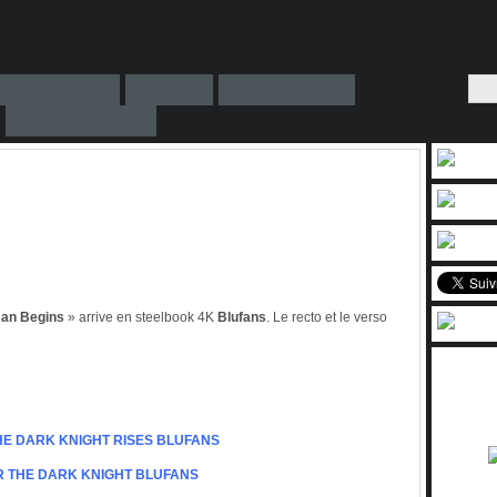
an Begins
» arrive en steelbook 4K
Blufans
. Le recto et le verso
HE DARK KNIGHT RISES BLUFANS
R THE DARK KNIGHT BLUFANS