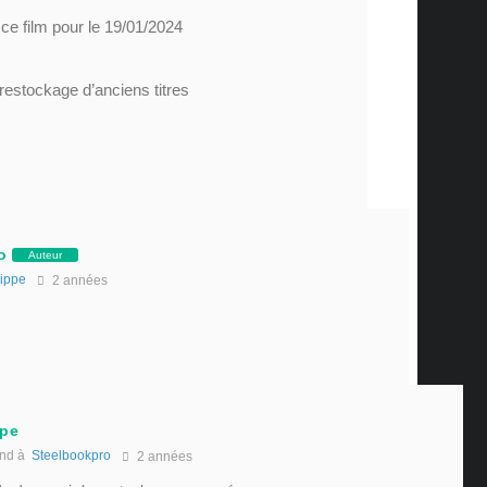
e film pour le 19/01/2024
 restockage d’anciens titres
o
Auteur
lippe
2 années
ppe
nd à
Steelbookpro
2 années