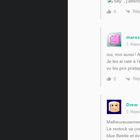
, j’atte
Rép
0
mara
Répo
oui, moi aussi ! 
Je les ai raté à 
vu les prix prat
Rép
0
Drew
Répo
Malheureusement 
Le restock va co
blue Beetle et é