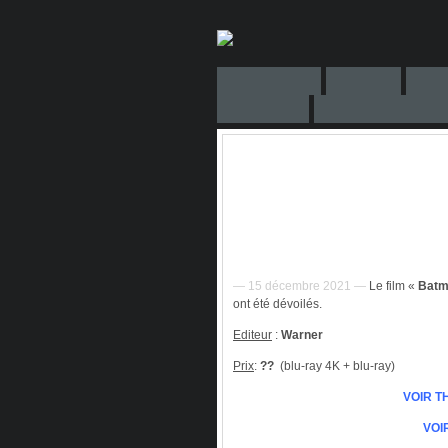
— 15 décembre 2021 —
Le film «
Batm
ont été dévoilés.
Editeur
:
Warner
Prix
:
??
(blu-ray 4K + blu-ray)
VOIR T
VOI