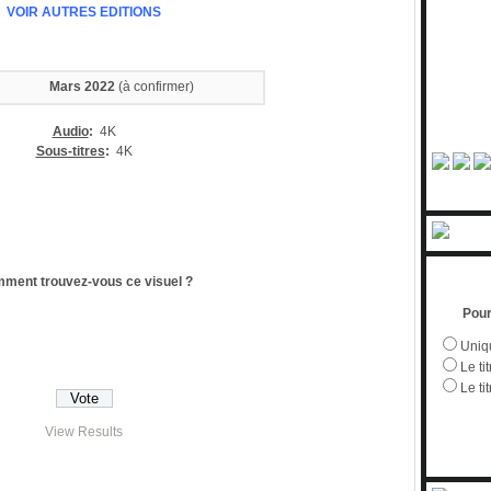
VOIR AUTRES EDITIONS
Mars 2022
(à confirmer)
Audio
:
4K
Sous-titres
:
4K
ment trouvez-vous ce visuel ?
Pour
Uniqu
Le tit
Le ti
View Results