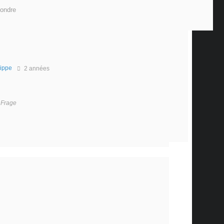
ondre
lippe
2 années
r Frage