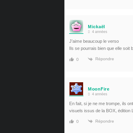
Mickaël
4 années
J’aime beaucoup le verso
Ils se pourrais bien que elle soit
Répondre
0
MoonFire
4 années
En fait, si je ne me trompe, ils o
visuels issus de la BOX, éditio
Répondre
0