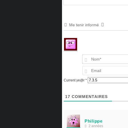
Me tenir informé
Current ye@r
*
17
COMMENTAIRES
Philippe
2 années