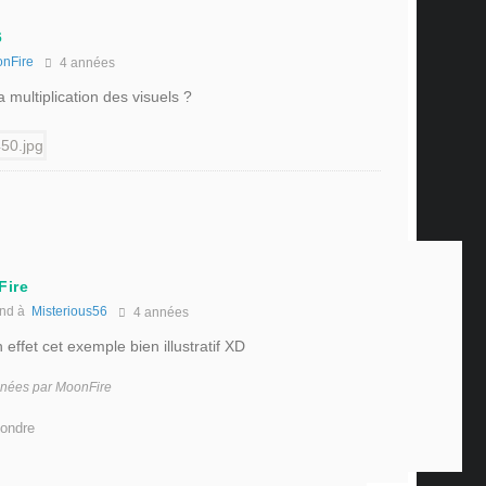
6
nFire
4 années
 multiplication des visuels ?
Fire
nd à
Misterious56
4 années
effet cet exemple bien illustratif XD
années par MoonFire
ondre