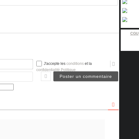
CGU
Nom*
J'accepte les
conditions
et la
confidentialité Politique
Email