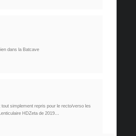
 bien dans la Batcave
nt tout simplement repris pour le recto/verso les
n Lenticulaire HDZeta de 2019…