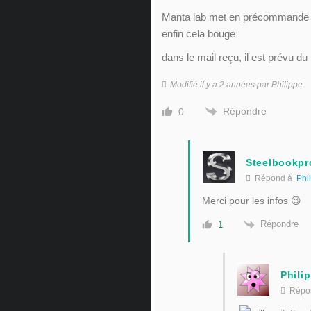
Manta lab met en précommande c
enfin cela bouge
dans le mail reçu, il est prévu du
Modifié il y a 2 années par Philippe
Répondre
0
Steelbookpr
Répond à
Phi
Merci pour les infos 😉
Répondre
1
Phili
Répo