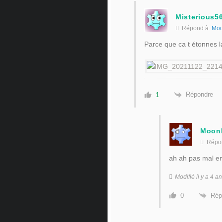
Misterious5
Répond à
Moo
Parce que ca t étonnes la
Répondre
1
Moon
Répo
ah ah pas mal en 
Modifié il y a 4 
Rép
0