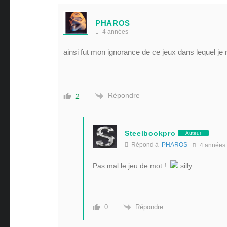
PHAROS
4 années
ainsi fut mon ignorance de ce jeux dans lequel je n
Répondre
2
Steelbookpro
Auteur
Répond à
PHAROS
4 années
Pas mal le jeu de mot !
Répondre
0