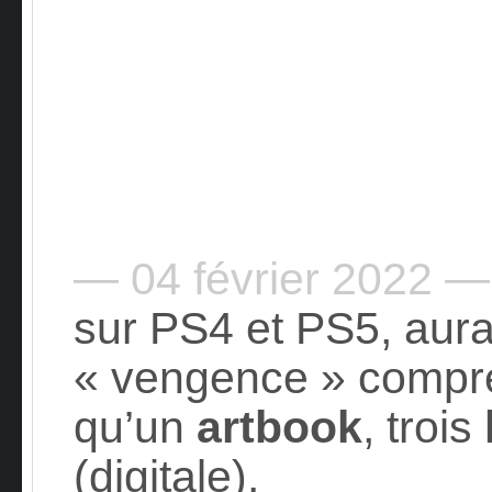
— 04 février 2022 —
sur PS4 et PS5, aura 
« vengence » compr
qu’un
artbook
, trois
(digitale).