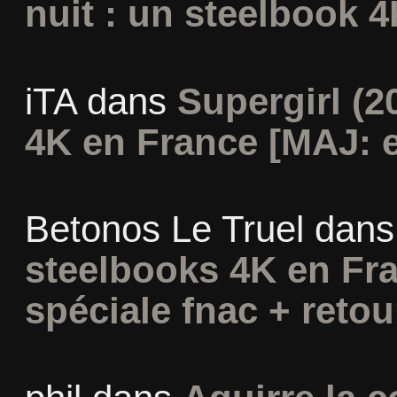
nuit : un steelbook 4
iTA
dans
Supergirl (2
4K en France [MAJ: e
Betonos Le Truel
dan
steelbooks 4K en Fra
spéciale fnac + retou