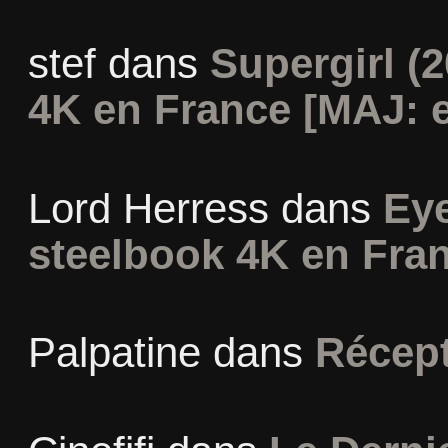
stef
dans
Supergirl (2
4K en France [MAJ: e
Lord Herress
dans
Eye
steelbook 4K en Fra
Palpatine
dans
Récept