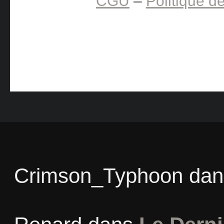
CGU
–
Politique de
Crimson_Typhoon
da