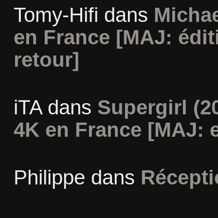
Tomy-Hifi
dans
Michae
en France [MAJ: édit
retour]
iTA
dans
Supergirl (2
4K en France [MAJ: e
Philippe
dans
Récepti