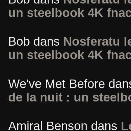
un steelbook 4K fna
Bob
dans
Nosferatu l
un steelbook 4K fna
We've Met Before
dan
de la nuit : un steel
Amiral Benson
dans
L