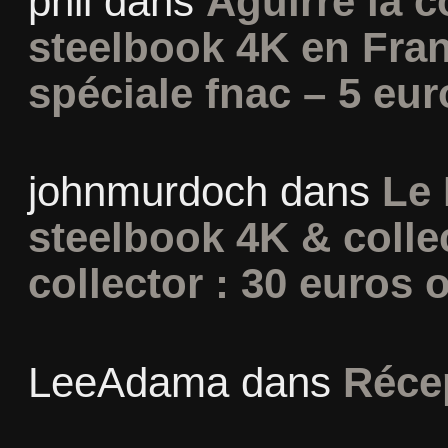
phil
dans
Aguirre la c
steelbook 4K en Fran
spéciale fnac – 5 eur
johnmurdoch
dans
Le 
steelbook 4K & colle
collector : 30 euros o
LeeAdama
dans
Réce