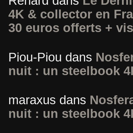
Renard
dans
Le Derni
4K & collector en Fra
30 euros offerts + vis
Piou-Piou
dans
Nosfer
nuit : un steelbook 4
maraxus
dans
Nosfera
nuit : un steelbook 4