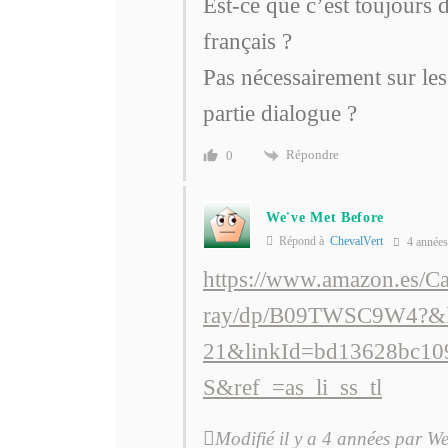
Est-ce que c’est toujours d
français ?
Pas nécessairement sur les
partie dialogue ?
Répondre
0
We've Met Before
Répond à
ChevalVert
4 années
https://www.amazon.es/Ca
ray/dp/B09TWSC9W4?&li
21&linkId=bd13628bc10
S&ref_=as_li_ss_tl
Modifié il y a 4 années par W