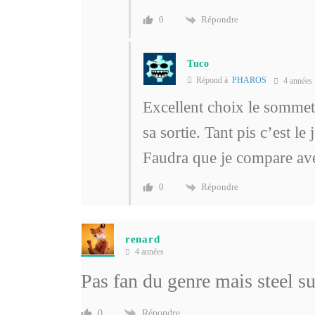
Répondre
0
Tuco
Répond à
PHAROS
4 années
Excellent choix le sommet 
sa sortie. Tant pis c’est l
Faudra que je compare av
Répondre
0
renard
4 années
Pas fan du genre mais steel s
Répondre
0