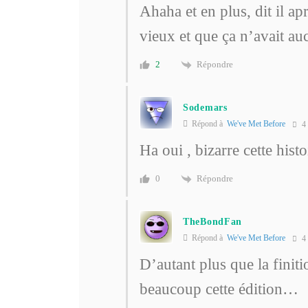
Ahaha et en plus, dit il a
vieux et que ça n’avait au
Répondre
2
Sodemars
Répond à
We've Met Before
4 
Ha oui , bizarre cette histo
Répondre
0
TheBondFan
Répond à
We've Met Before
4 
D’autant plus que la finit
beaucoup cette édition…