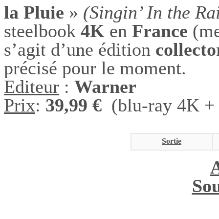
la Pluie
»
(Singin’ In the R
steelbook
4K
en
France
(men
s’agit d’une édition
collecto
précisé pour le moment.
Editeur
:
Warner
Prix
:
39,99 €
(blu-ray 4K + 
Sortie
Sou