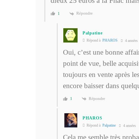
dieux 25 euros à la Fnac mai
Répondre
1
Palpatine
Répond à
PHAROS
4 années
Oui, c’est une bonne affai
point de vue, belle acquis
toujours en vente après le
encore baisser dans quelq
Répondre
1
PHAROS
Répond à
Palpatine
4 années
Cela me semble très proba