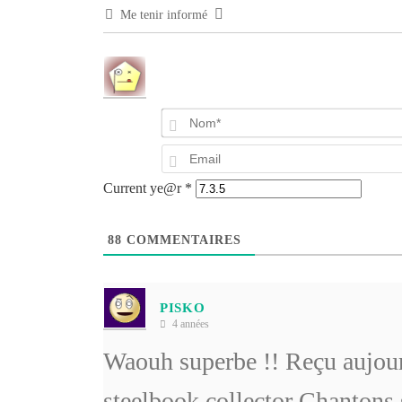
Me tenir informé
Current ye@r
*
88
COMMENTAIRES
PISKO
4 années
Waouh superbe !! Reçu aujou
steelbook collector Chantons 