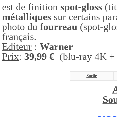
est de finition
spot-gloss
(ti
métalliques
sur certains par
photo du
fourreau
(spot-glo
français.
Editeur
:
Warner
Prix
:
39,99 €
(blu-ray 4K + 
Sortie
Sou