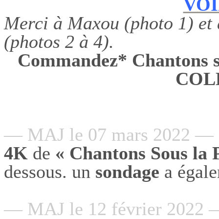
VOI
Merci à Maxou (photo 1) et
(photos 2 à 4).
Commandez* Chantons 
COL
— MAJ le 07 mars 2022 —
4K
de
« Chantons Sous la 
dessous. un
sondage
a égale
— MAJ le 12 février 2022 