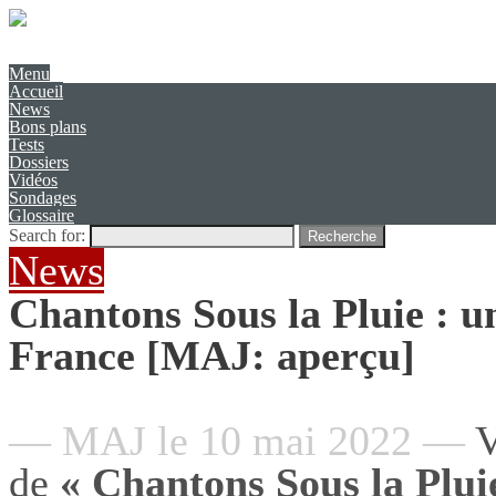
Présentation
Contact
Menu
Accueil
News
Bons plans
Tests
Dossiers
Vidéos
Sondages
Glossaire
Search for:
Recherche
News
Chantons Sous la Pluie : u
France [MAJ: aperçu]
— MAJ le 10 mai 2022 —
V
de
« Chantons Sous la Plui