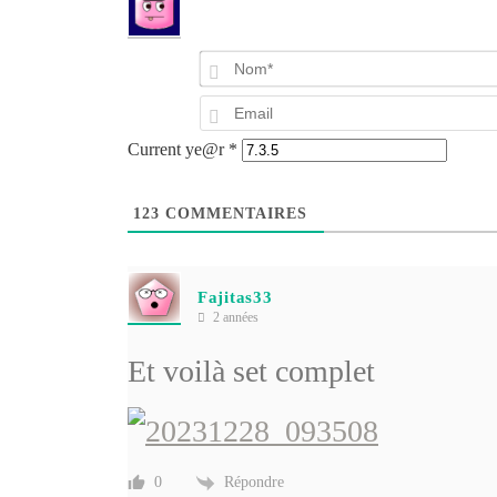
Current ye@r
*
123
COMMENTAIRES
Fajitas33
2 années
Et voilà set complet
Répondre
0