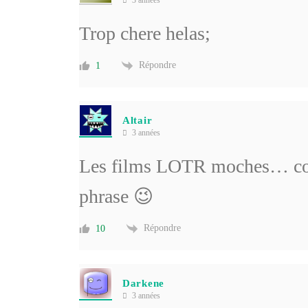
3 années
Trop chere helas;
Répondre
1
Altair
3 années
Les films LOTR moches… com
phrase 😉
Répondre
10
Darkene
3 années