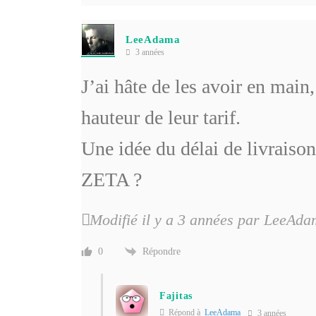
LeeAdama
3 années
J’ai hâte de les avoir en main,
hauteur de leur tarif.
Une idée du délai de livraiso
ZETA ?
Modifié il y a 3 années par LeeAd
Répondre
0
Fajitas
Répond à
LeeAdama
3 années