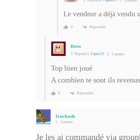
3 années
Le vendeur a déjà vendu un
Répondre
0
Drew
Répond à
Fajitas33
3 années
Top bien joué
A combien te sont ils revenu
Répondre
0
Gorbash
3 années
Je les ai commandé via group