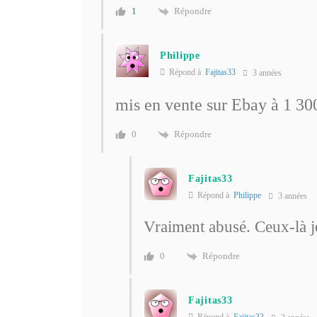
Répondre
1
Philippe
Répond à
Fajitas33
3 années
mis en vente sur Ebay à 1 300
Répondre
0
Fajitas33
Répond à
Philippe
3 années
Vraiment abusé. Ceux-là j
Répondre
0
Fajitas33
Répond à
Fajitas33