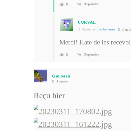
Répondre
0
CURVAL
Répond à
Steelbookpro
3 anné
Merci! Hate de les recevoi
Répondre
0
Gorbash
3 années
Reçu hier