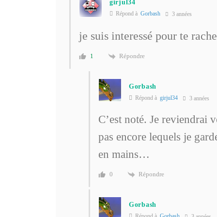
girjul34
Répond à
Gorbash
3 années
je suis interessé pour te rach
Répondre
1
Gorbash
Répond à
girjul34
3 années
C’est noté. Je reviendrai ve
pas encore lequels je gard
en mains…
Répondre
0
Gorbash
Répond à
Gorbash
3 années