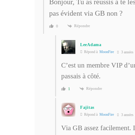
Bonjour, Tu as réussis à te 
pas évident via GB non ?
Répondre
0
LeeAdama
Répond à
MoonFire
3 années
C’est un membre VIP d’un 
passais à côté.
Répondre
1
Fajitas
Répond à
MoonFire
3 années
Via GB assez facilement. I