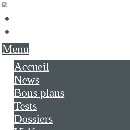
Présentation
Contact
Menu
Accueil
News
Bons plans
Tests
Dossiers