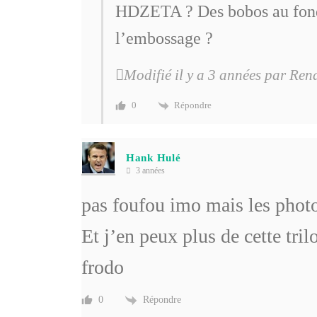
HDZETA ? Des bobos au fond 
l’embossage ?
Modifié il y a 3 années par Ren
Répondre
0
Hank Hulé
3 années
pas foufou imo mais les phot
Et j’en peux plus de cette tri
frodo
Répondre
0