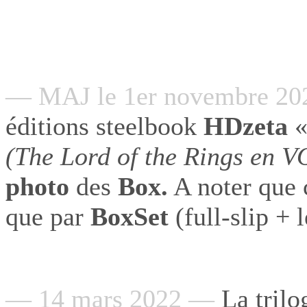
— MAJ le 1er novembre 2
éditions steelbook
HDzeta
(The Lord of the Rings en V
photo
des
Box.
A noter que 
que par
BoxSet
(full-slip + l
— 14 mars 2022 —
La trilo