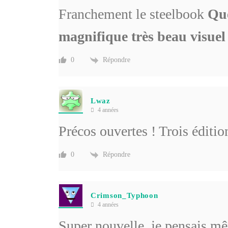
Franchement le steelbook
Que
magnifique très beau visuel e
Répondre
0
Lwaz
4 années
Précos ouvertes ! Trois éditio
Répondre
0
Crimson_Typhoon
4 années
Super nouvelle, je pensais mê