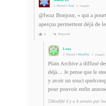
MoonFire
Répond à
lwaz
4 années
@lwaz
Bonjour, «
qui a pour
aperçus permettent déjà de le
Répondre
0
Lwaz
Répond à
MoonFire
4 années
Plain Archive a diffusé de
déjà… Je pense que le stee
y avoir un souci quelconqu
pour pouvoir enfin annonc
Modifié il y a 4 années par lw