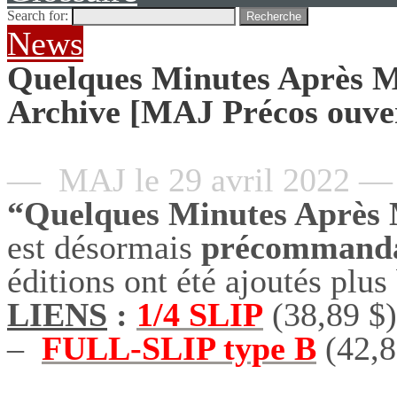
Search for:
Recherche
News
Quelques Minutes Après Mi
Archive [MAJ Précos ouvert
— MAJ le 29 avril 2022 —
“Quelques Minutes Après
est désormais
précommand
éditions ont été ajoutés plus
LIENS
:
1/4 SLIP
(38,89 
–
FULL-SLIP type B
(42,