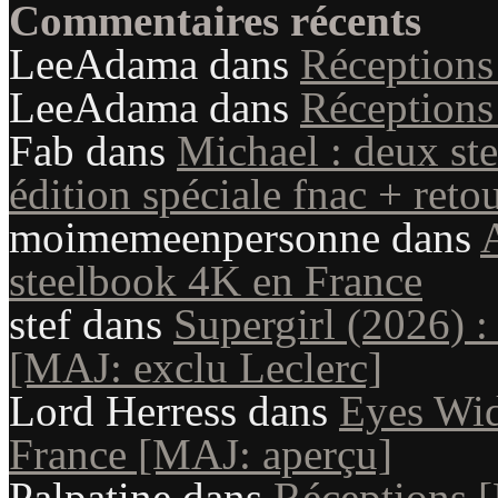
Commentaires récents
LeeAdama
dans
Réception
LeeAdama
dans
Réception
Fab
dans
Michael : deux st
édition spéciale fnac + reto
moimemeenpersonne
dans
A
steelbook 4K en France
stef
dans
Supergirl (2026) :
[MAJ: exclu Leclerc]
Lord Herress
dans
Eyes Wid
France [MAJ: aperçu]
Palpatine
dans
Réceptions 