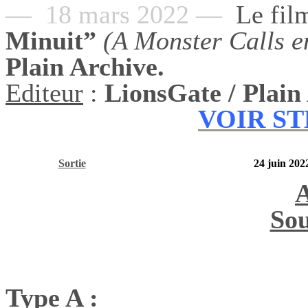
— 18 mars 2022 —
Le fil
Minuit”
(A Monster Calls 
Plain Archive.
Editeur
:
LionsGate / Plain
VOIR S
Sortie
24 juin 202
Sou
Type A :