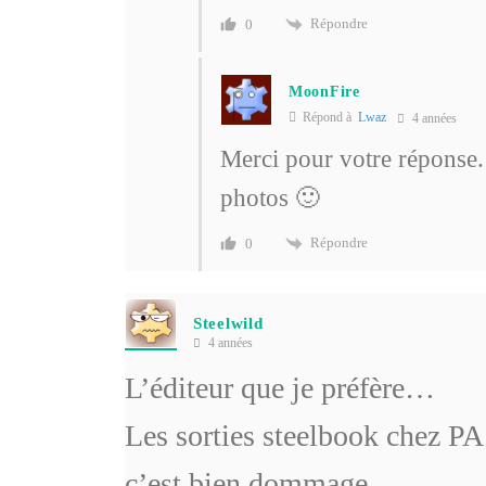
Répondre
0
MoonFire
Répond à
Lwaz
4 années
Merci pour votre réponse. 
photos 🙂
Répondre
0
Steelwild
4 années
L’éditeur que je préfère…
Les sorties steelbook chez PA
c’est bien dommage.