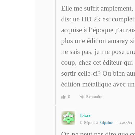
Elle me suffit amplement, 
disque HD 2k est comple
acquise à l’époque j’aurai
plus une édition amaray s
ne sais pas, je me pose une
coup, chez cet éditeur qui 
sortir celle-ci? Ou bien a
édition métallique avec 
Répondre
0
Lwaz
Répond à
Palpatine
4 années
On ne peut pas dire que ce