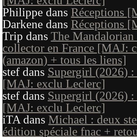
[MAJ: exclu Leclerc]
Philippe
dans
Réceptions [
Darkene
dans
Réceptions [
Trip
dans
The Mandalorian 
collector en France [MAJ: c
(amazon) + tous les liens]
stef
dans
Supergirl (2026) :
[MAJ: exclu Leclerc]
stef
dans
Supergirl (2026) :
[MAJ: exclu Leclerc]
iTA
dans
Michael : deux st
édition spéciale fnac + reto