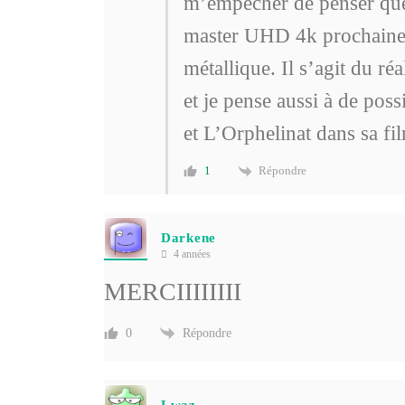
m’empêcher de penser que 
master UHD 4k prochainem
métallique. Il s’agit du r
et je pense aussi à de po
et L’Orphelinat dans sa fi
Répondre
1
Darkene
4 années
MERCIIIIIIII
Répondre
0