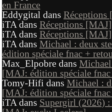
en France
Eddygital
dans
Réceptions
iTA
dans
Réceptions [MAJ]
iTA
dans
Réceptions [MAJ]
iTA
dans
Michael : deux st
édition spéciale fnac + reto
Max_Elpobre
dans
Michael
[MAJ: édition spéciale fnac
Tomy-Hifi
dans
Michael : 
[MAJ: édition spéciale fnac
iTA
dans
Supergirl (2026) :