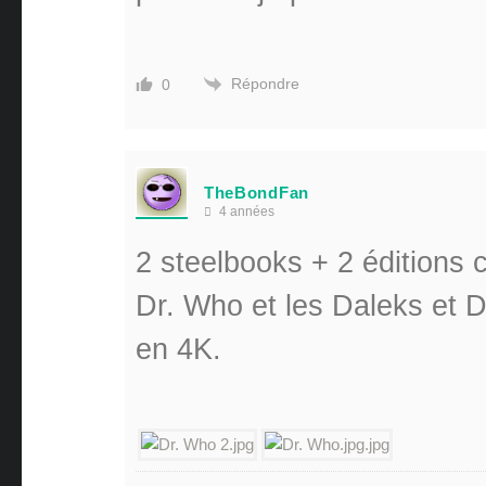
Répondre
0
TheBondFan
4 années
2 steelbooks + 2 éditions 
Dr. Who et les Daleks et D
en 4K.