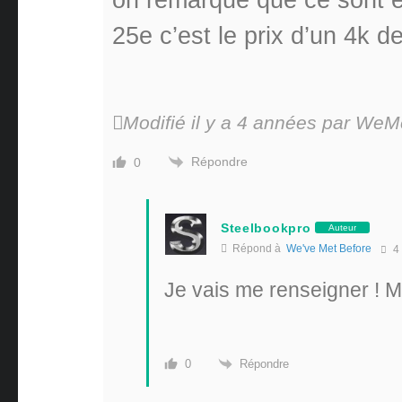
25e c’est le prix d’un 4k d
Modifié il y a 4 années par WeM
Répondre
0
Steelbookpro
Auteur
Répond à
We've Met Before
4
Je vais me renseigner ! M
Répondre
0