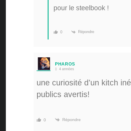
pour le steelbook !
Répondre
0
PHAROS
4 années
une curiosité d’un kitch i
publics avertis!
Répondre
0