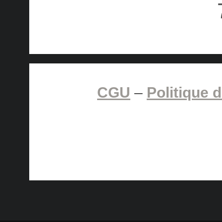
CGU
–
Politique d