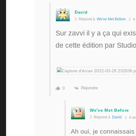
David
Répond à
We've Met Before
4
Sur zavvi il y a ça qui exi
de cette édition par Stud
Répondre
0
We've Met Before
Répond à
David
4 a
Ah oui, je connaissais