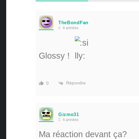
TheBondFan
4 années
Glossy !
Répondre
0
Gizmo31
4 années
Ma réaction devant ça?