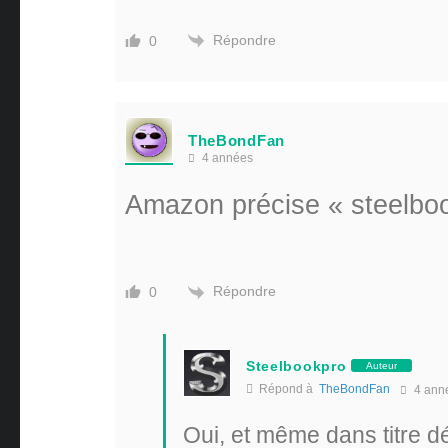
Répondre
0
TheBondFan
4 années
Amazon précise « steelboo
Répondre
0
Steelbookpro
Auteur
Répond à
TheBondFan
4 ann
Oui, et même dans titre d