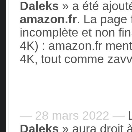
Daleks
» a été ajout
amazon.fr
. La page
incomplète et non fi
4K) : amazon.fr ment
4K, tout comme zavv
— 28 mars 2022 —
L
Daleks
» aura droit 