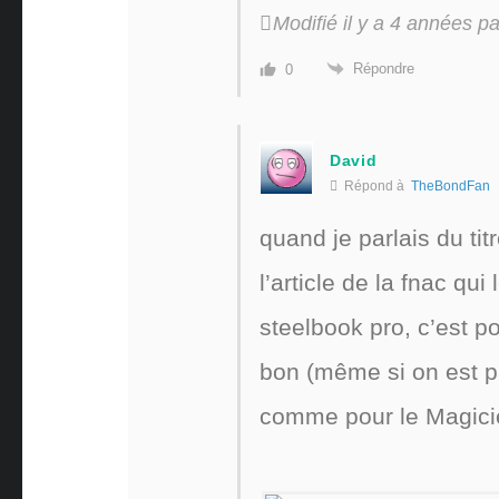
Modifié il y a 4 années 
Répondre
0
David
Répond à
TheBondFan
quand je parlais du tit
l’article de la fnac qu
steelbook pro, c’est p
bon (même si on est p
comme pour le Magici