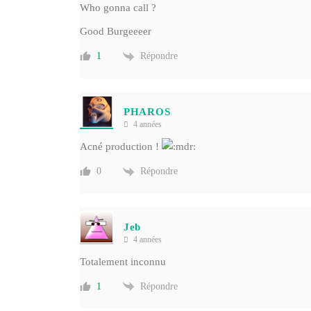
Who gonna call ?
Good Burgeeeer
Répondre
1
PHAROS
4 années
Acné production !
Répondre
0
Jeb
4 années
Totalement inconnu
Répondre
1