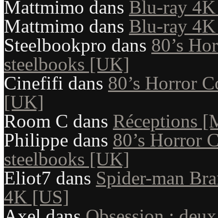
Mattmimo
dans
Blu-ray 4K 
Mattmimo
dans
Blu-ray 4K 
Steelbookpro
dans
80’s Hor
steelbooks [UK]
Cinefifi
dans
80’s Horror Co
[UK]
Room C
dans
Réceptions [
Philippe
dans
80’s Horror C
steelbooks [UK]
Eliot7
dans
Spider-man Bra
4K [US]
Axel
dans
Obsession : deux