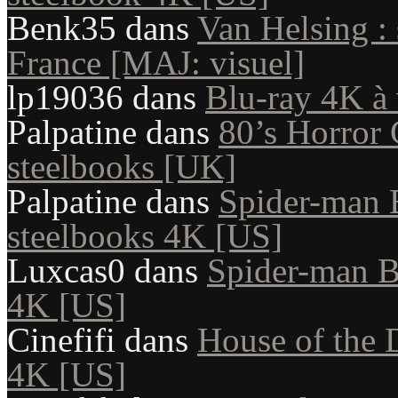
Benk35
dans
Van Helsing : 
France [MAJ: visuel]
lp19036
dans
Blu-ray 4K à 
Palpatine
dans
80’s Horror C
steelbooks [UK]
Palpatine
dans
Spider-man 
steelbooks 4K [US]
Luxcas0
dans
Spider-man B
4K [US]
Cinefifi
dans
House of the 
4K [US]