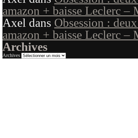
amazon + baisse Leclerc – 
Axel
dans
Obsession : deux
amazon + baisse Leclerc – 
Archives
Archives