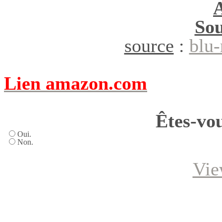
Sou
source
:
blu-
Lien amazon.com
Êtes-vou
Oui.
Non.
Vie