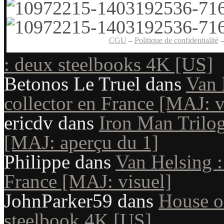
CGU
–
Politique de confidentialité
: deux steelbooks 4K [US]
Betonos Le Truel
dans
Van 
collector en France [MAJ: v
ericdv
dans
Iron Man Trilog
[MAJ: aperçu du 1]
Philippe
dans
Van Helsing :
France [MAJ: visuel]
JohnParker59
dans
House o
steelbook 4K [US]