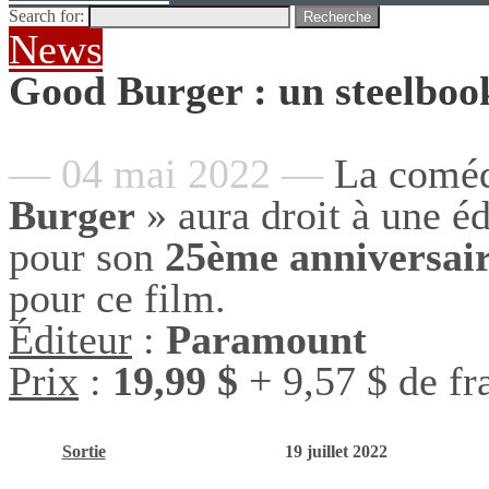
Search for:
Recherche
News
Good Burger : un steelboo
— 04 mai 2022 —
La coméd
Burger
» aura droit à une é
pour son
25ème anniversai
pour ce film.
Éditeur
:
Paramount
Prix
:
1
9,99 $
+ 9,57 $ de fr
Sortie
19 juillet 2022