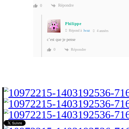
Répondre
0
Philippe
Répond à
lwaz
4 années
c’est que je pense
Répondre
0