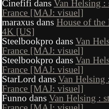
Cinefifi
dans
Van Helsing : 
France [MAJ: visuel]
maraxus
dans
House of the 
4K [US]
Steelbookpro
dans
Van Hels
France [MAJ: visuel]
Steelbookpro
dans
Van Hels
France [MAJ: visuel]
StarLord
dans
Van Helsing :
France [MAJ: visuel]
Funno
dans
Van Helsing : s
France [MAJ: visuel]