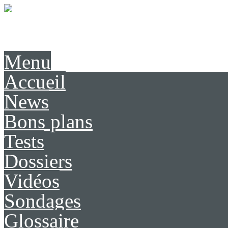
Présentation
Contact
Menu
Accueil
News
Bons plans
Tests
Dossiers
Vidéos
Sondages
Glossaire