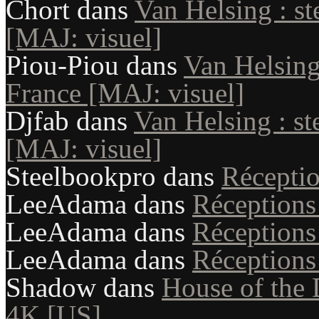
Chort
dans
Van Helsing : st
[MAJ: visuel]
Piou-Piou
dans
Van Helsing
France [MAJ: visuel]
Djfab
dans
Van Helsing : st
[MAJ: visuel]
Steelbookpro
dans
Récepti
LeeAdama
dans
Réception
LeeAdama
dans
Réception
LeeAdama
dans
Réception
Shadow
dans
House of the 
4K [US]