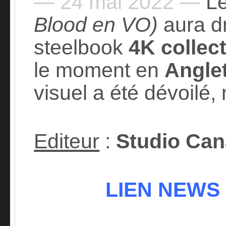
— 24 mai 2022 —
Le
Blood en VO)
aura dr
steelbook
4K collec
le moment en
Angle
visuel a été dévoilé,
Editeur
:
Studio Can
LIEN NEWS