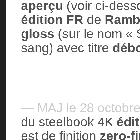
aperçu
(voir ci-dess
édition FR
de
Ramb
gloss
(sur le nom « S
sang) avec titre
déb
— MAJ le 28 octobr
du steelbook 4K
édit
est de finition
zero-f