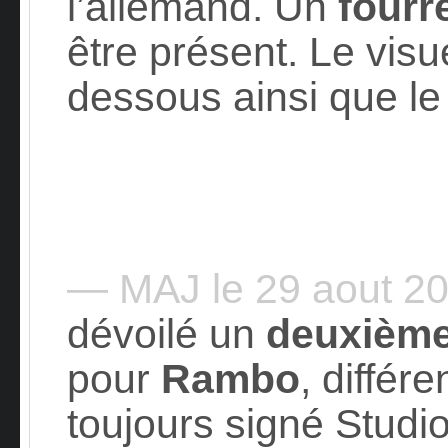
l’allemand. Un
fourr
être présent. Le visu
dessous ainsi que l
— MAJ le 29 aout 2
dévoilé un
deuxième
pour
Rambo
, différ
toujours signé Studi