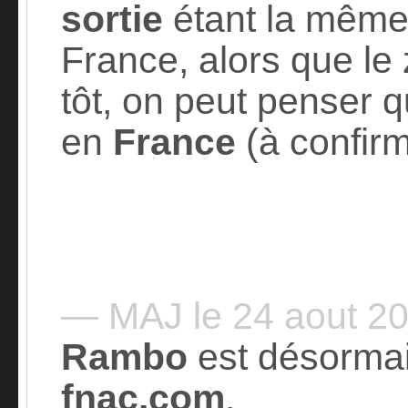
sortie
étant la même 
France, alors que le
tôt, on peut penser 
en
France
(à confirm
— MAJ le 24 aout 2
Rambo
est désorma
fnac.com
.