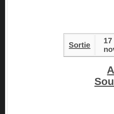
17
Sortie
no
A
Sou