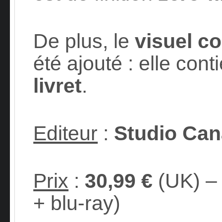
De plus, le
visuel c
été ajouté : elle cont
livret
.
Editeur
:
Studio Can
Prix
:
30,99 €
(UK) 
+ blu-ray)