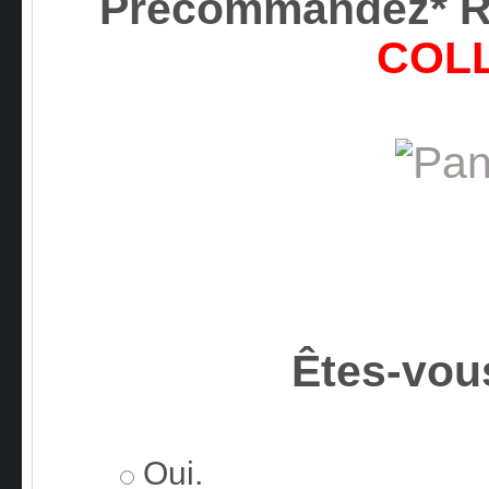
Précommandez* 
COL
Êtes-vou
Oui.