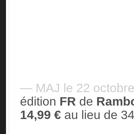
— MAJ le 22 octobr
édition
FR
de
Ramb
14,99 €
au lieu de 34