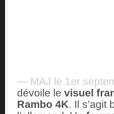
— MAJ le 1er septe
dévoile le
visuel fra
Rambo 4K
. Il s’agi