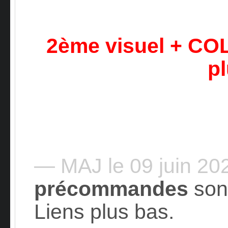
2ème visuel + C
p
— MAJ le 09 juin 2
précommandes
son
Liens plus bas.