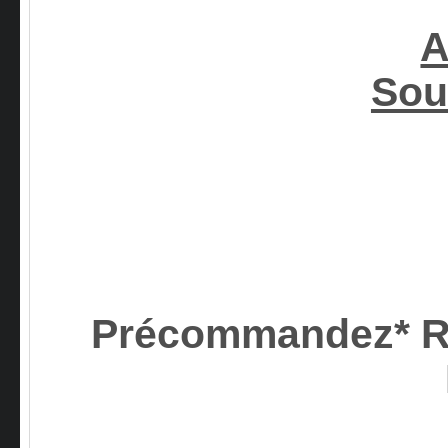
A
Sou
Précommandez*