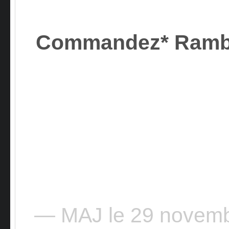
Commandez* Ram
— MAJ le 29 novem