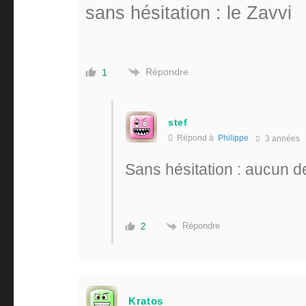
sans hésitation : le Zavvi
Répondre
1
stef
Répond à
Philippe
3 années
Sans hésitation : aucun 
Répondre
2
Kratos