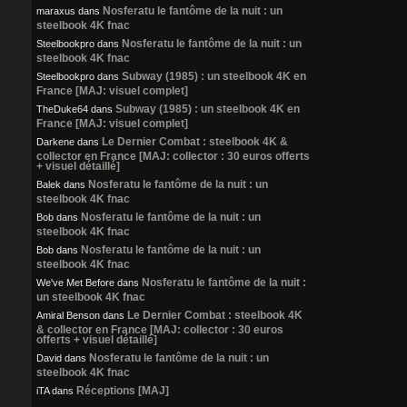
Nosferatu le fantôme de la nuit : un
maraxus
dans
steelbook 4K fnac
Nosferatu le fantôme de la nuit : un
Steelbookpro
dans
steelbook 4K fnac
Subway (1985) : un steelbook 4K en
Steelbookpro
dans
France [MAJ: visuel complet]
Subway (1985) : un steelbook 4K en
TheDuke64
dans
France [MAJ: visuel complet]
Le Dernier Combat : steelbook 4K &
Darkene
dans
collector en France [MAJ: collector : 30 euros offerts
+ visuel détaillé]
Nosferatu le fantôme de la nuit : un
Balek
dans
steelbook 4K fnac
Nosferatu le fantôme de la nuit : un
Bob
dans
steelbook 4K fnac
Nosferatu le fantôme de la nuit : un
Bob
dans
steelbook 4K fnac
Nosferatu le fantôme de la nuit :
We've Met Before
dans
un steelbook 4K fnac
Le Dernier Combat : steelbook 4K
Amiral Benson
dans
& collector en France [MAJ: collector : 30 euros
offerts + visuel détaillé]
Nosferatu le fantôme de la nuit : un
David
dans
steelbook 4K fnac
Réceptions [MAJ]
iTA
dans