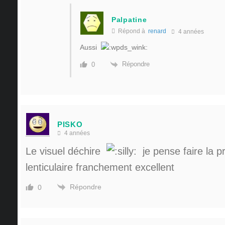
Palpatine
Répond à
renard
4 années
Aussi
Répondre
0
PISKO
4 années
Le visuel déchire
je pense faire la 
lenticulaire franchement excellent
Répondre
0