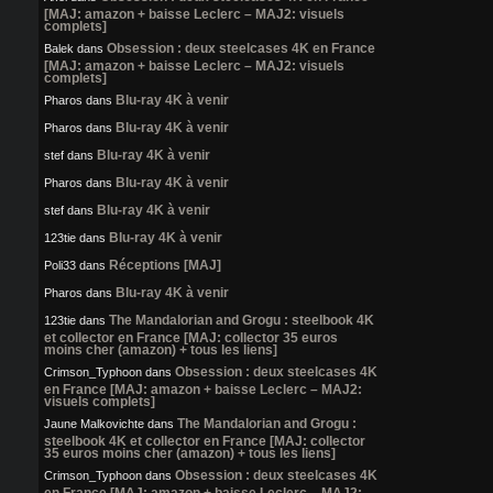
[MAJ: amazon + baisse Leclerc – MAJ2: visuels
complets]
Obsession : deux steelcases 4K en France
Balek
dans
[MAJ: amazon + baisse Leclerc – MAJ2: visuels
complets]
Blu-ray 4K à venir
Pharos
dans
Blu-ray 4K à venir
Pharos
dans
Blu-ray 4K à venir
stef
dans
Blu-ray 4K à venir
Pharos
dans
Blu-ray 4K à venir
stef
dans
Blu-ray 4K à venir
123tie
dans
Réceptions [MAJ]
Poli33
dans
Blu-ray 4K à venir
Pharos
dans
The Mandalorian and Grogu : steelbook 4K
123tie
dans
et collector en France [MAJ: collector 35 euros
moins cher (amazon) + tous les liens]
Obsession : deux steelcases 4K
Crimson_Typhoon
dans
en France [MAJ: amazon + baisse Leclerc – MAJ2:
visuels complets]
The Mandalorian and Grogu :
Jaune Malkovichte
dans
steelbook 4K et collector en France [MAJ: collector
35 euros moins cher (amazon) + tous les liens]
Obsession : deux steelcases 4K
Crimson_Typhoon
dans
en France [MAJ: amazon + baisse Leclerc – MAJ2: