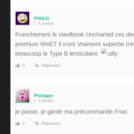
PISKO
4 années
Franchement le steelbook Uncharted ces deu
premium WeET il s’ont Vraiment superbe très
beaucoup le Type B lenticulaire
Répondre
0
Philippe
4 années
je passe, je garde ma précommande Fnac
Répondre
0