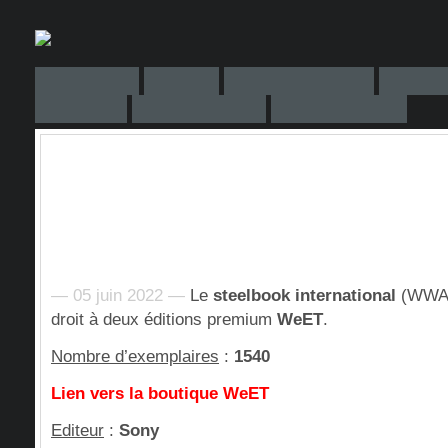
— 05 juin 2022 —
Le
steelbook international
(WWA
droit à deux éditions premium
WeET
.
Nombre d’exemplaires
:
1540
Lien vers la boutique WeET
Editeur
:
Sony