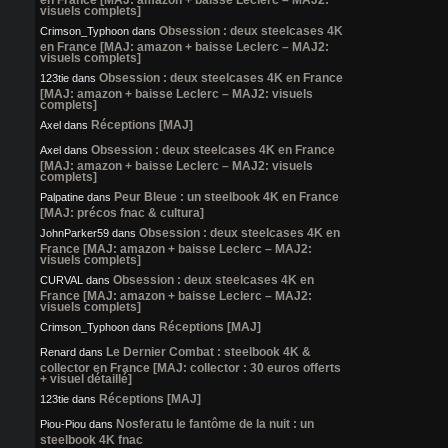
visuels complets]
Obsession : deux steelcases 4K
Crimson_Typhoon
dans
en France [MAJ: amazon + baisse Leclerc – MAJ2:
visuels complets]
Obsession : deux steelcases 4K en France
123tie
dans
[MAJ: amazon + baisse Leclerc – MAJ2: visuels
complets]
Réceptions [MAJ]
Axel
dans
Obsession : deux steelcases 4K en France
Axel
dans
[MAJ: amazon + baisse Leclerc – MAJ2: visuels
complets]
Peur Bleue : un steelbook 4K en France
Palpatine
dans
[MAJ: précos fnac & cultura]
Obsession : deux steelcases 4K en
JohnParker59
dans
France [MAJ: amazon + baisse Leclerc – MAJ2:
visuels complets]
Obsession : deux steelcases 4K en
CURVAL
dans
France [MAJ: amazon + baisse Leclerc – MAJ2:
visuels complets]
Réceptions [MAJ]
Crimson_Typhoon
dans
Le Dernier Combat : steelbook 4K &
Renard
dans
collector en France [MAJ: collector : 30 euros offerts
+ visuel détaillé]
Réceptions [MAJ]
123tie
dans
Nosferatu le fantôme de la nuit : un
Piou-Piou
dans
steelbook 4K fnac