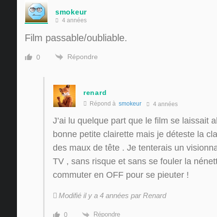
smokeur
4 années
Film passable/oubliable.
Répondre
0
renard
Répond à
smokeur
4 années
J’ai lu quelque part que le film se laissa
bonne petite clairette mais je déteste la cl
des maux de tête . Je tenterais un visionn
TV , sans risque et sans se fouler la nénet
commuter en OFF pour se pieuter !
Modifié il y a 4 années par Renard
Répondre
0