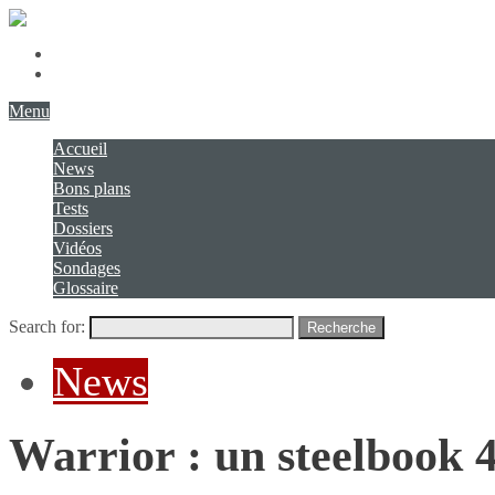
Présentation
Contact
Menu
Accueil
News
Bons plans
Tests
Dossiers
Vidéos
Sondages
Glossaire
Search for:
Recherche
News
Warrior : un steelbook 