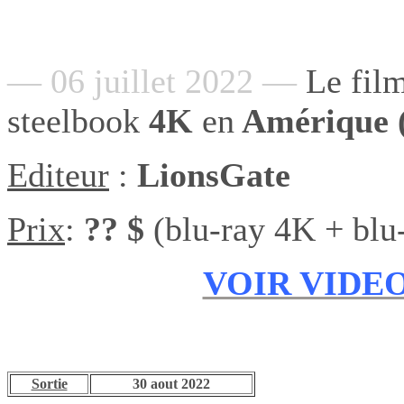
— 06 juillet 2022 —
Le fil
steelbook
4K
en
Amérique (
Editeur
:
LionsGate
Prix
:
?? $
(blu-ray 4K + blu
VOIR VIDEO
Sortie
30 aout 2022