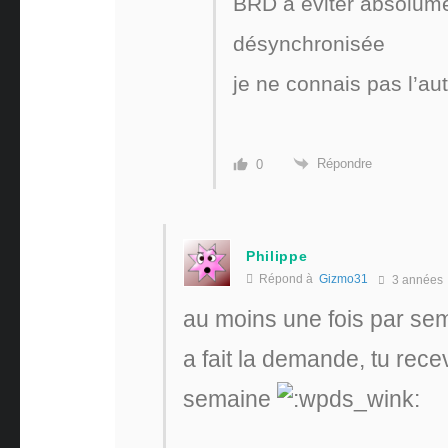
BRD à éviter absolume
désynchronisée
je ne connais pas l’au
Répondre
0
Philippe
Répond à
Gizmo31
3 années
au moins une fois par sem
a fait la demande, tu rec
semaine