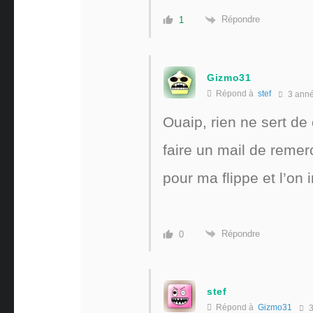
Répondre
1
Gizmo31
Répond à
stef
3 ann
Ouaip, rien ne sert de
faire un mail de remer
pour ma flippe et l’on
Répondre
0
stef
Répond à
Gizmo31
3