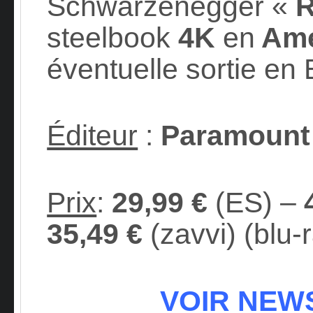
Schwarzenegger «
R
steelbook
4K
en
Amé
éventuelle sortie en
Éditeur
:
Paramount
Prix
:
29,99 €
(ES) –
35,49 €
(zavvi) (blu-
VOIR NEWS