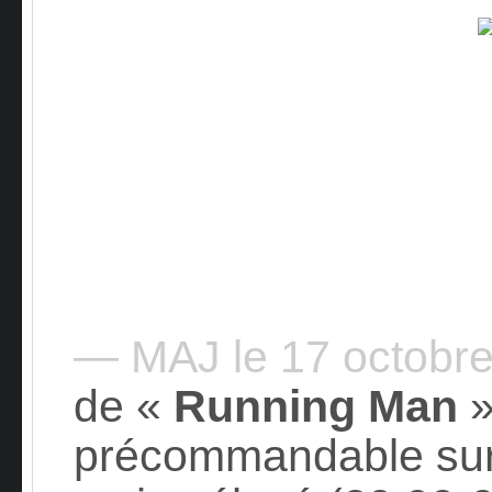
— MAJ le 17 octobr
de «
Running Man
»
précommandable su