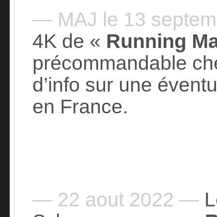
— MAJ le 13 septe
4K de «
Running M
précommandable che
d’info sur une éventu
en France.
— 22 aout 2022 —
L