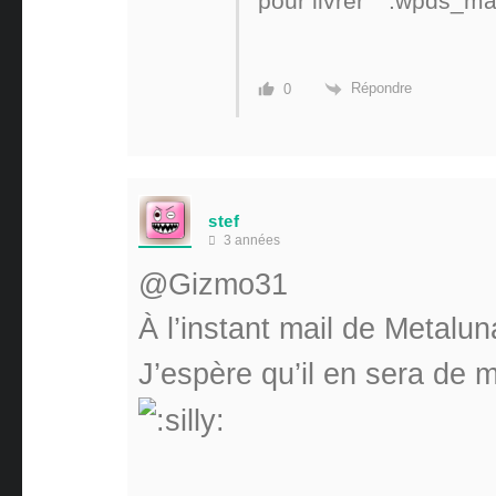
pour livrer
Répondre
0
stef
3 années
@Gizmo31
À l’instant mail de Metalun
J’espère qu’il en sera de 