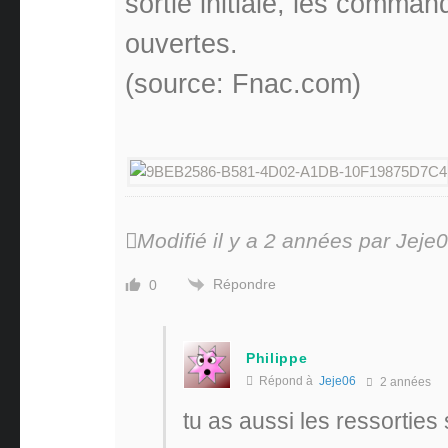
sortie initiale, les comma
ouvertes.
(source: Fnac.com)
Modifié il y a 2 années par Jeje
Répondre
0
Philippe
Répond à
Jeje06
2 années
tu as aussi les ressortie