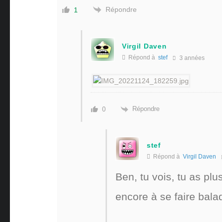
Répondre
1
Virgil Daven
Répond à
stef
3 années
Répondre
0
stef
Répond à
Virgil Daven
Ben, tu vois, tu as plu
encore à se faire bal