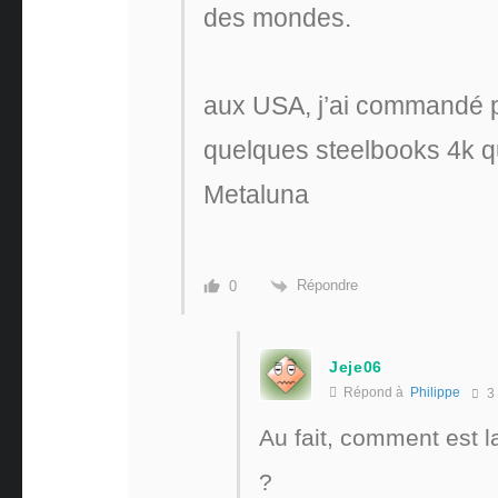
des mondes.
aux USA, j’ai commandé p
quelques steelbooks 4k qu
Metaluna
Répondre
0
Jeje06
Répond à
Philippe
3
Au fait, comment est l
?