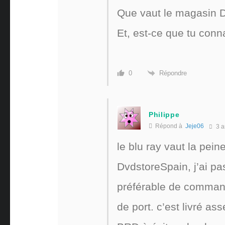
Que vaut le magasin D
Et, est-ce que tu con
Répondre
0
Philippe
Répond à
Jeje06
3 a
le blu ray vaut la peine
DvdstoreSpain, j’ai p
préférable de commande
de port. c’est livré ass