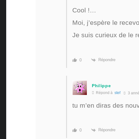
Cool !…
Moi, j’espère le recev
Je suis curieux de le 
Répondre
0
Philippe
Répond à
stef
3 ann
tu m’en diras des nouv
Répondre
0