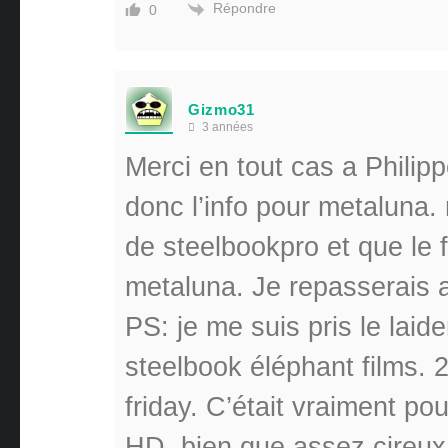
Répondre
0
Gizmo31
3 années
Merci en tout cas a Philipp
donc l’info pour metaluna.
de steelbookpro et que le f
metaluna. Je repasserais a
PS: je me suis pris le laid
steelbook éléphant films. 
friday. C’était vraiment pou
HD, bien que assez cireux