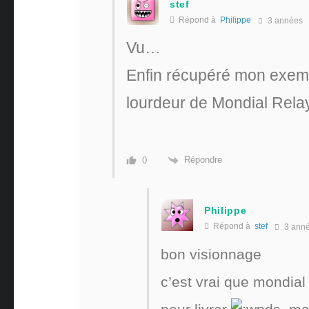
stef
Répond à
Philippe
3 années
Vu…
Enfin récupéré mon exempla
lourdeur de Mondial Rela
Répondre
0
Philippe
Répond à
stef
3 ann
bon visionnage
c’est vrai que mondial