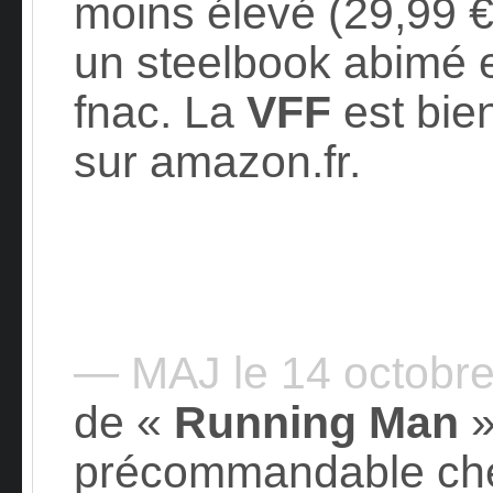
moins élevé (29,99 €)
un steelbook abimé e
fnac. La
VFF
est bien
sur amazon.fr.
— MAJ le 14 octobr
de «
Running Man
»
précommandable c