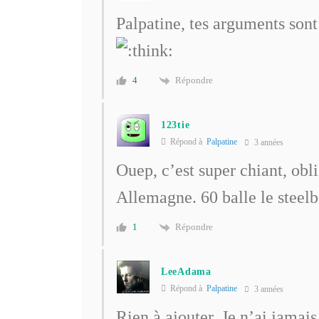
Palpatine, tes arguments sont
Répondre
4
123tie
Répond à
Palpatine
3 années
Ouep, c’est super chiant, ob
Allemagne. 60 balle le steel
Répondre
1
LeeAdama
Répond à
Palpatine
3 années
Rien à ajouter. Je n’ai jamais