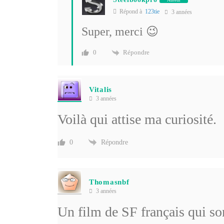
Répond à
123tie
3 années
Super, merci 😉
Répondre
0
Vitalis
3 années
Voilà qui attise ma curiosité.
Répondre
0
Thomasnbf
3 années
Un film de SF français qui sor