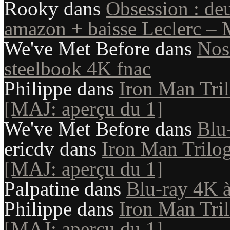
Rooky
dans
Obsession : de
amazon + baisse Leclerc – 
We've Met Before
dans
Nosf
steelbook 4K fnac
Philippe
dans
Iron Man Tril
[MAJ: aperçu du 1]
We've Met Before
dans
Blu
ericdv
dans
Iron Man Trilog
[MAJ: aperçu du 1]
Palpatine
dans
Blu-ray 4K à
Philippe
dans
Iron Man Tril
[MAJ: aperçu du 1]