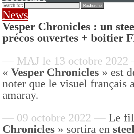
Search for:
Recherche
News
Vesper Chronicles : un st
précos ouvertes + boitier 
— MAJ le 13 octobre 2022
«
Vesper Chronicles
» est 
noter que le visuel français a
amaray.
— 09 octobre 2022 —
Le fi
Chronicles
» sortira en
stee