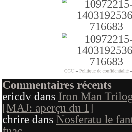
CGU
–
Politique de confidentialité
Commentaires récents
ericdv
dans
Iron Man Trilog
[MAJ: aperçu du 1]
chrire
dans
Nosferatu le fan
fnac