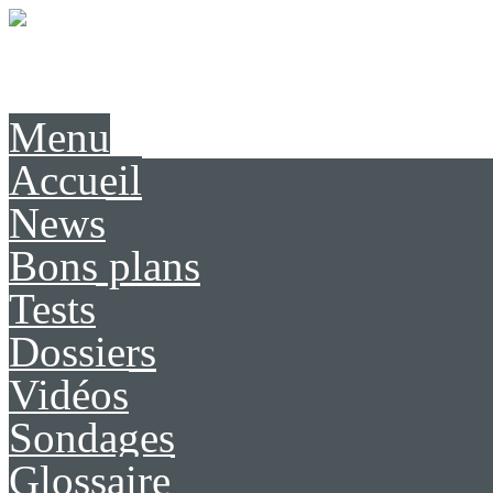
Présentation
Contact
Menu
Accueil
News
Bons plans
Tests
Dossiers
Vidéos
Sondages
Glossaire