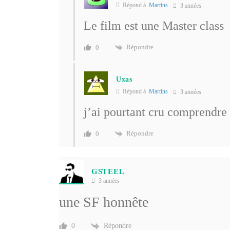
Répond à
Martins
3 années
Le film est une Master class
Répondre
0
Uxas
Répond à
Martins
3 années
j’ai pourtant cru comprendre 
Répondre
0
GSTEEL
3 années
une SF honnête
Répondre
0