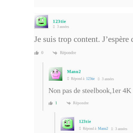
123tie
3 années
Je suis trop content. J’espère 
Répondre
0
Manu2
Répond à
123tie
3 années
Non pas de steelbook,1er 4K 
Répondre
1
123tie
Répond à
Manu2
3 années