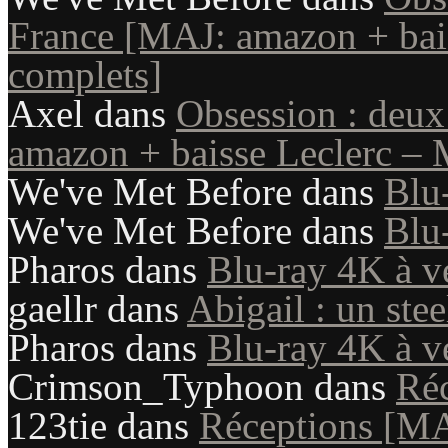
France [MAJ: amazon + bais
complets]
Axel
dans
Obsession : deux
amazon + baisse Leclerc – 
We've Met Before
dans
Blu
We've Met Before
dans
Blu
Pharos
dans
Blu-ray 4K à v
gaellr
dans
Abigail : un st
Pharos
dans
Blu-ray 4K à v
Crimson_Typhoon
dans
Ré
123tie
dans
Réceptions [M