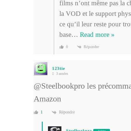
films n’ont même pas la ch
la VOD et le support physi
ce qu’il leur reste pour t
base
…
Read more »
Répondre
0
123tie
3 années
@Steelbookpro
les précomman
Amazon
Répondre
1
Steelbookpro
Auteur