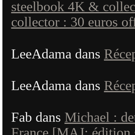
steelbook 4K & colle
collector : 30 euros of
LeeAdama
dans
Réce
LeeAdama
dans
Réce
Fab
dans
Michael : d
France [MAJ: édition s