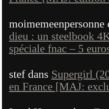
moimemeenpersonne
dieu : un steelbook 4
spéciale fnac – 5 euros
stef
dans
Supergirl (2
en France [MAJ: exclu