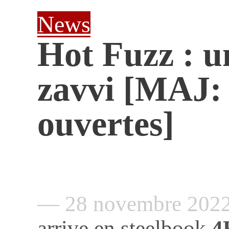
News
Hot Fuzz : u
zavvi [MAJ:
ouvertes]
— 28 novembre 202
arrive en steelbook
4