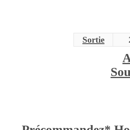
Sortie
A
Sou
Précommandez* H