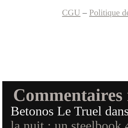
CGU
–
Politique d
Commentaires 
Betonos Le Truel
dan
la nuit : un steelbook