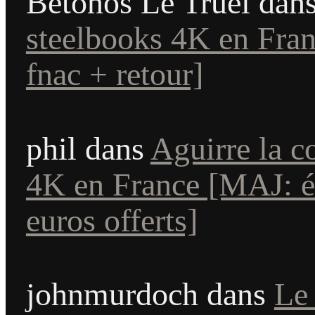
Betonos Le Truel
dan
steelbooks 4K en Fran
fnac + retour]
phil
dans
Aguirre la c
4K en France [MAJ: éd
euros offerts]
johnmurdoch
dans
Le