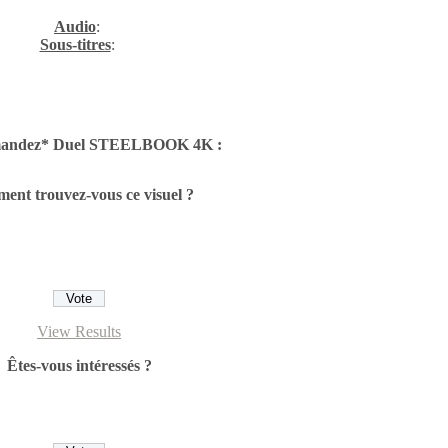
Audio
:
Sous-titres
:
andez* Duel STEELBOOK 4K
:
nt trouvez-vous ce visuel ?
View Results
Êtes-vous intéressés ?