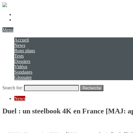
Présentation
Contact
Menu
Accueil
News
Bons plans
Tests
Dossiers
Vidéos
Sondages
Glossaire
Search for:
Recherche
News
Duel : un steelbook 4K en France [MAJ: a