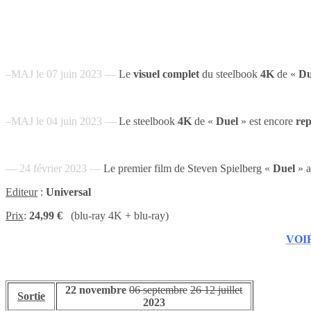
–MAJ le 07 juin 2023 —
Le
visuel complet
du steelbook
4K
de «
Du
–MAJ le 04 juin 2023 —
Le steelbook
4K
de «
Duel
» est encore
rep
— 24 février 2023 —
Le premier film de Steven Spielberg «
Duel
» a
Editeur
:
Universal
Prix
:
24,99 €
(blu-ray 4K + blu-ray)
VOIR
22 novembre
06 septembre
26
12
juillet
Sortie
2023