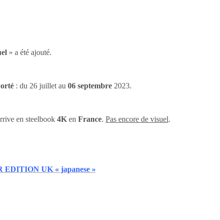
el
» a été ajouté.
orté
: du 26 juillet au
06 septembre
2023.
rrive en steelbook
4K
en
France
.
Pas encore de visuel
.
 EDITION UK « japanese »