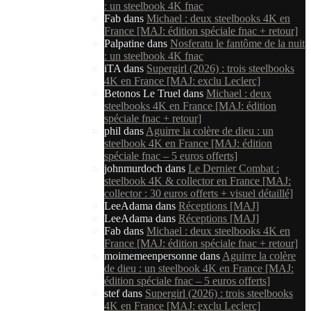
: un steelbook 4K fnac
Fab
dans
Michael : deux steelbooks 4K en
France [MAJ: édition spéciale fnac + retour]
Palpatine
dans
Nosferatu le fantôme de la nuit
: un steelbook 4K fnac
iTA
dans
Supergirl (2026) : trois steelbooks
4K en France [MAJ: exclu Leclerc]
Betonos Le Truel
dans
Michael : deux
steelbooks 4K en France [MAJ: édition
spéciale fnac + retour]
phil
dans
Aguirre la colère de dieu : un
steelbook 4K en France [MAJ: édition
spéciale fnac – 5 euros offerts]
johnmurdoch
dans
Le Dernier Combat :
steelbook 4K & collector en France [MAJ:
collector : 30 euros offerts + visuel détaillé]
LeeAdama
dans
Réceptions [MAJ]
LeeAdama
dans
Réceptions [MAJ]
Fab
dans
Michael : deux steelbooks 4K en
France [MAJ: édition spéciale fnac + retour]
moimemeenpersonne
dans
Aguirre la colère
de dieu : un steelbook 4K en France [MAJ:
édition spéciale fnac – 5 euros offerts]
stef
dans
Supergirl (2026) : trois steelbooks
4K en France [MAJ: exclu Leclerc]