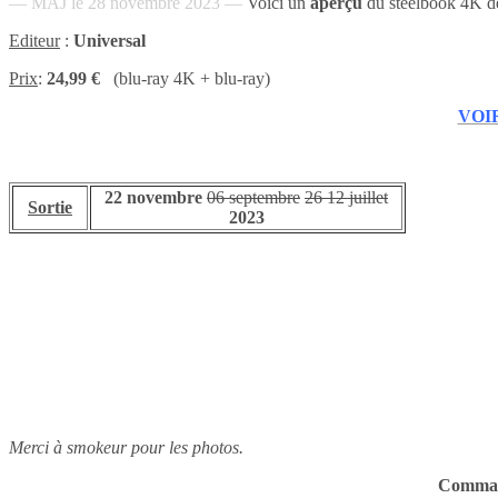
— MAJ le 28 novembre 2023 —
Voici un
aperçu
du steelbook 4K d
Editeur
:
Universal
Prix
:
24,99 €
(blu-ray 4K + blu-ray)
VOIR
22 novembre
06 septembre
26
12
juillet
Sortie
2023
Merci à smokeur pour les photos.
Comma