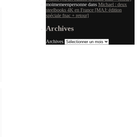
moimemeenpersonne
dans
Michael : deux
steelbooks 4K en France [MAJ: édition
spéciale fnac + retour]
Archives
Archives