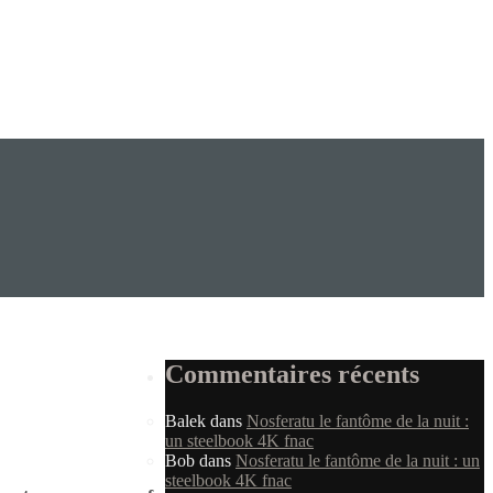
Commentaires récents
Balek
dans
Nosferatu le fantôme de la nuit :
un steelbook 4K fnac
Bob
dans
Nosferatu le fantôme de la nuit : un
steelbook 4K fnac