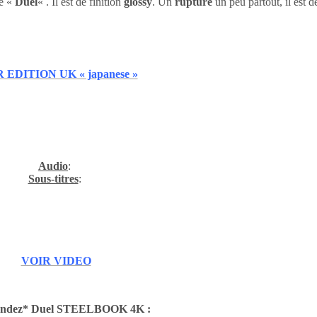
e «
Duel
« . Il est de finition
glossy
. Un
rupture
un peu partout, il est 
 EDITION UK « japanese »
Audio
:
Sous-titres
:
VOIR VIDEO
ndez* Duel STEELBOOK 4K
: