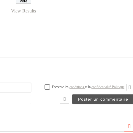
View Results
Nom*
J'accepte les
conditions
et la
confidentialité Politique
Email