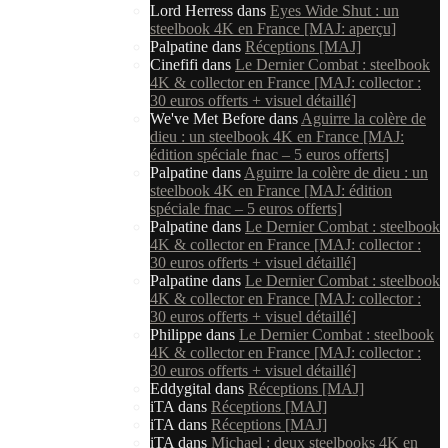
Lord Herress
dans
Eyes Wide Shut : un
steelbook 4K en France [MAJ: aperçu]
Palpatine
dans
Réceptions [MAJ]
Cinefifi
dans
Le Dernier Combat : steelbook
4K & collector en France [MAJ: collector :
30 euros offerts + visuel détaillé]
We've Met Before
dans
Aguirre la colère de
dieu : un steelbook 4K en France [MAJ:
édition spéciale fnac – 5 euros offerts]
Palpatine
dans
Aguirre la colère de dieu : un
steelbook 4K en France [MAJ: édition
spéciale fnac – 5 euros offerts]
Palpatine
dans
Le Dernier Combat : steelbook
4K & collector en France [MAJ: collector :
30 euros offerts + visuel détaillé]
Palpatine
dans
Le Dernier Combat : steelbook
4K & collector en France [MAJ: collector :
30 euros offerts + visuel détaillé]
Philippe
dans
Le Dernier Combat : steelbook
4K & collector en France [MAJ: collector :
30 euros offerts + visuel détaillé]
Eddygital
dans
Réceptions [MAJ]
iTA
dans
Réceptions [MAJ]
iTA
dans
Réceptions [MAJ]
iTA
dans
Michael : deux steelbooks 4K en