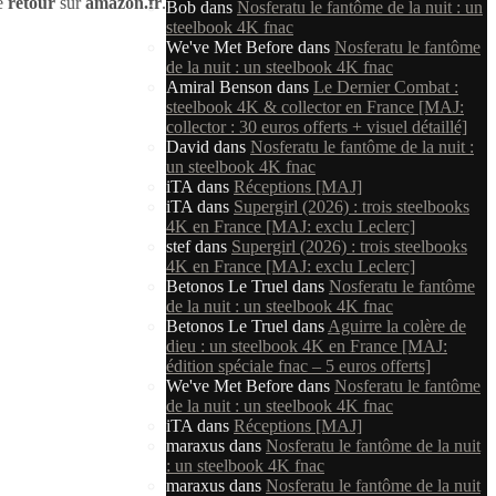
de
retour
sur
amazon.fr
.
Bob
dans
Nosferatu le fantôme de la nuit : un
steelbook 4K fnac
We've Met Before
dans
Nosferatu le fantôme
de la nuit : un steelbook 4K fnac
Amiral Benson
dans
Le Dernier Combat :
steelbook 4K & collector en France [MAJ:
collector : 30 euros offerts + visuel détaillé]
David
dans
Nosferatu le fantôme de la nuit :
un steelbook 4K fnac
iTA
dans
Réceptions [MAJ]
iTA
dans
Supergirl (2026) : trois steelbooks
4K en France [MAJ: exclu Leclerc]
stef
dans
Supergirl (2026) : trois steelbooks
4K en France [MAJ: exclu Leclerc]
Betonos Le Truel
dans
Nosferatu le fantôme
de la nuit : un steelbook 4K fnac
Betonos Le Truel
dans
Aguirre la colère de
dieu : un steelbook 4K en France [MAJ:
édition spéciale fnac – 5 euros offerts]
We've Met Before
dans
Nosferatu le fantôme
de la nuit : un steelbook 4K fnac
iTA
dans
Réceptions [MAJ]
maraxus
dans
Nosferatu le fantôme de la nuit
: un steelbook 4K fnac
maraxus
dans
Nosferatu le fantôme de la nuit