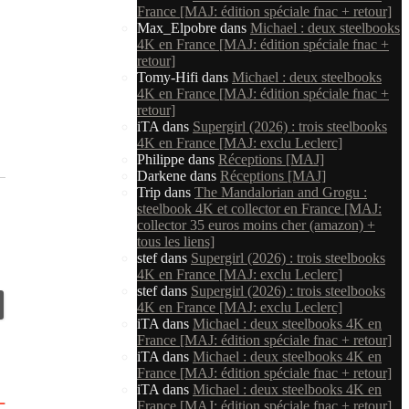
France [MAJ: édition spéciale fnac + retour]
Max_Elpobre
dans
Michael : deux steelbooks
4K en France [MAJ: édition spéciale fnac +
retour]
Tomy-Hifi
dans
Michael : deux steelbooks
4K en France [MAJ: édition spéciale fnac +
retour]
iTA
dans
Supergirl (2026) : trois steelbooks
4K en France [MAJ: exclu Leclerc]
Philippe
dans
Réceptions [MAJ]
Darkene
dans
Réceptions [MAJ]
Trip
dans
The Mandalorian and Grogu :
steelbook 4K et collector en France [MAJ:
collector 35 euros moins cher (amazon) +
tous les liens]
stef
dans
Supergirl (2026) : trois steelbooks
4K en France [MAJ: exclu Leclerc]
stef
dans
Supergirl (2026) : trois steelbooks
4K en France [MAJ: exclu Leclerc]
iTA
dans
Michael : deux steelbooks 4K en
France [MAJ: édition spéciale fnac + retour]
iTA
dans
Michael : deux steelbooks 4K en
France [MAJ: édition spéciale fnac + retour]
iTA
dans
Michael : deux steelbooks 4K en
France [MAJ: édition spéciale fnac + retour]