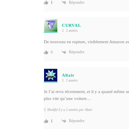
Répondre
1
CURVAL
2 années
De nouveau en rupture, visiblement Amazon ava
Répondre
0
Altair
2 années
Je l’ai revu récemment, et il y a quand même u
plus vite qu’une voiture…
Modifié il y a 2 années par Altair
Répondre
1