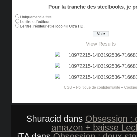
Pour la tranche des steelbooks, je pr
Uniquement le titre.
Le titre et l'éditeur.
Le titre, l'éditeur et le logo 4K Ultra HD.
View Results
CGU
–
Politique de confidentialité
–
Cookie
Shuracid
dans
Obsession : 
amazon + baisse Lecl
iTA
dans
Obsession : deux st