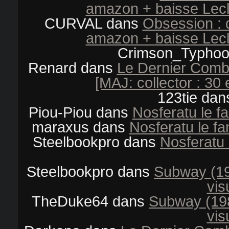
amazon + baisse Lecl
CURVAL
dans
Obsession : 
amazon + baisse Lecl
Crimson_Typho
Renard
dans
Le Dernier Comba
[MAJ: collector : 30 e
123tie
dan
Piou-Piou
dans
Nosferatu le f
maraxus
dans
Nosferatu le fa
Steelbookpro
dans
Nosferatu 
Steelbookpro
dans
Subway (19
vis
TheDuke64
dans
Subway (198
vis