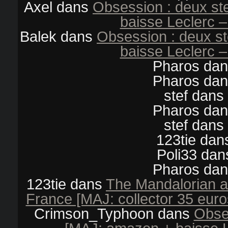
Axel
dans
Obsession : deux s
baisse Leclerc –
Balek
dans
Obsession : deux s
baisse Leclerc –
Pharos
da
Pharos
da
stef
dans
Pharos
da
stef
dans
123tie
dan
Poli33
dan
Pharos
da
123tie
dans
The Mandalorian an
France [MAJ: collector 35 euro
Crimson_Typhoon
dans
Obse