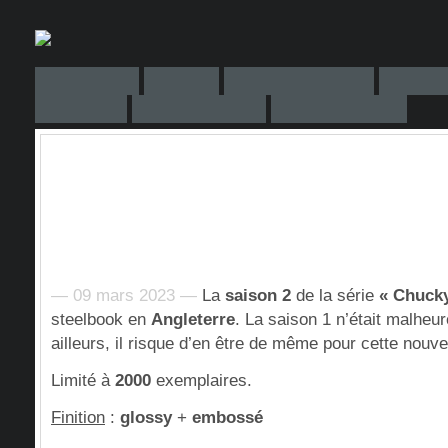
— 09 mars 2023 —
La
saison 2
de la série
« Chuck
steelbook en
Angleterre
. La saison 1 n’était malheu
ailleurs, il risque d’en être de même pour cette nouve
Limité à
2000
exemplaires.
Finition
:
glossy
+
embossé