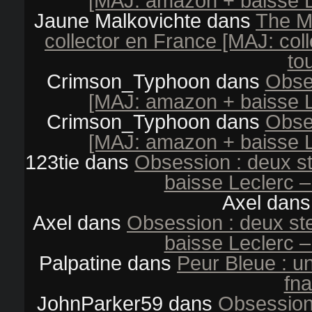
[MAJ: amazon + baisse L
Jaune Malkovichte
dans
The M
collector en France [MAJ: col
tou
Crimson_Typhoon
dans
Obse
[MAJ: amazon + baisse L
Crimson_Typhoon
dans
Obse
[MAJ: amazon + baisse L
123tie
dans
Obsession : deux s
baisse Leclerc –
Axel
dan
Axel
dans
Obsession : deux s
baisse Leclerc –
Palpatine
dans
Peur Bleue : u
fna
JohnParker59
dans
Obsession