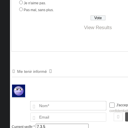
Je n'aime pas.
Pas mal, sans plus.
View Results
Me tenir informé
Nom*
J'accep
confidential
Email
Current ye@r
*