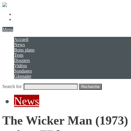
Présentation
Contact
Menu
Accueil
News
Bons plans
Tests
Dossiers
Vidéos
Sondages
Glossaire
Search for:
Recherche
News
The Wicker Man (1973) 