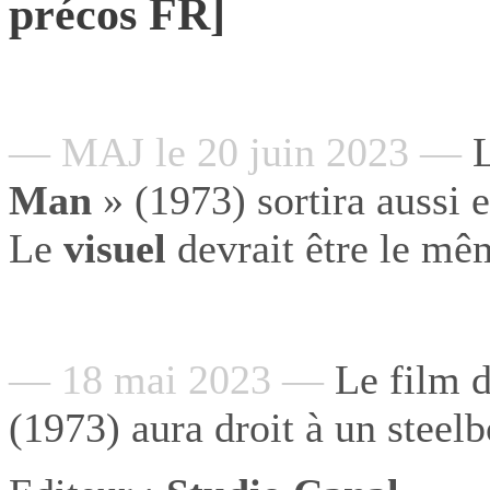
précos FR]
— MAJ le 20 juin 2023 —
L
Man
» (1973) sortira aussi e
Le
visuel
devrait être le mê
— 18 mai 2023 —
Le film d
(1973) aura droit à un stee