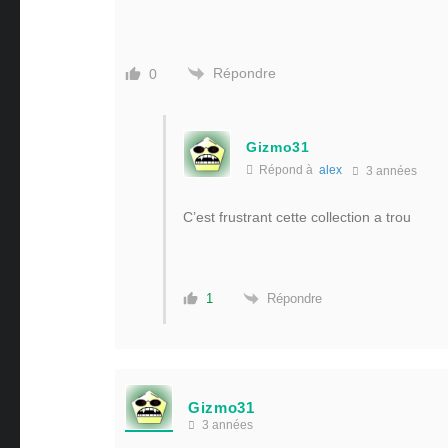
Répondre
0
Gizmo31
Répond à
alex
3 années
C’est frustrant cette collection a trou
Répondre
1
Gizmo31
3 années