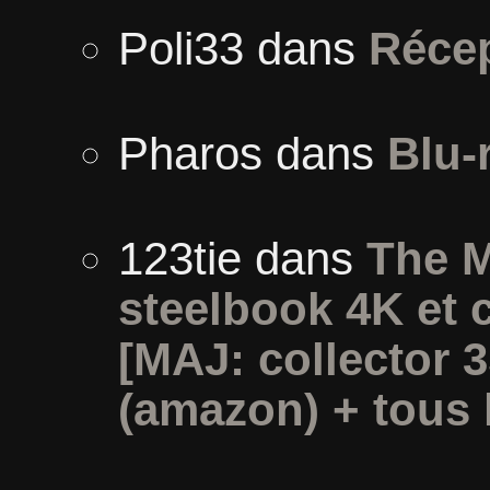
Poli33
dans
Récep
Pharos
dans
Blu-
123tie
dans
The M
steelbook 4K et 
[MAJ: collector 
(amazon) + tous l