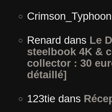
Crimson_Typhoon
Renard
dans
Le D
steelbook 4K & c
collector : 30 eur
détaillé]
123tie
dans
Récep