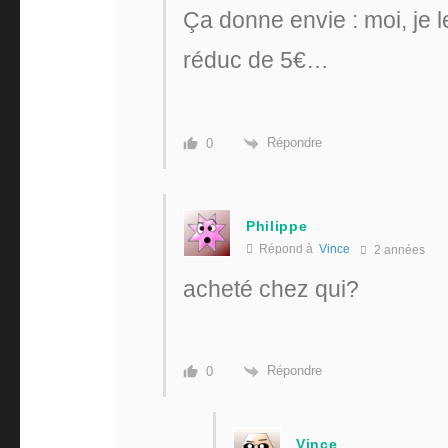
Ça donne envie : moi, je
réduc de 5€…
Répondre
0
Philippe
Répond à
Vince
2 années
acheté chez qui?
Répondre
0
Vince