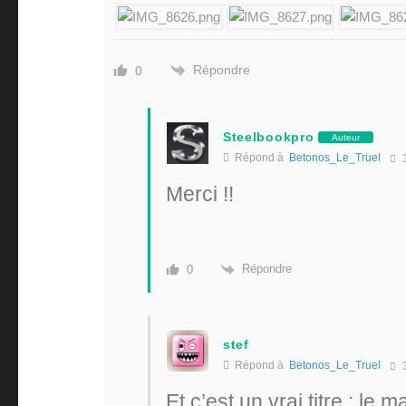
Répondre
0
Steelbookpro
Auteur
Répond à
Betonos_Le_Truel
3
Merci !!
Répondre
0
stef
Répond à
Betonos_Le_Truel
3
Et c’est un vrai titre : le