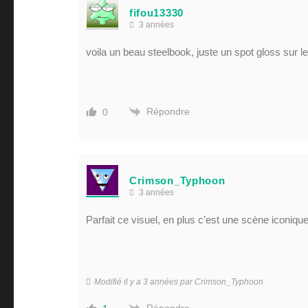
fifou13330
3 années
voila un beau steelbook, juste un spot gloss sur l
Répondre
0
Crimson_Typhoon
3 années
Parfait ce visuel, en plus c’est une scène iconiqu
Modifié il y a 3 années par Crimson_Typhoon