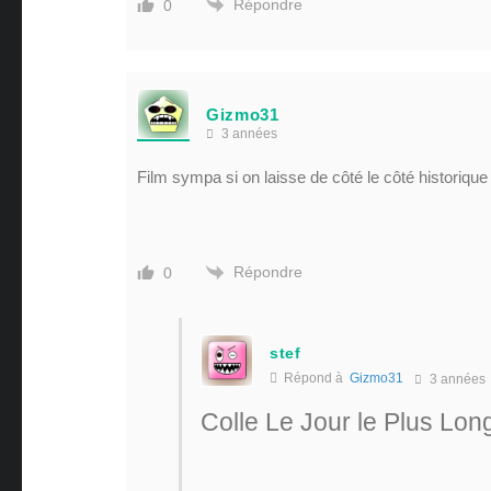
Répondre
0
Gizmo31
3 années
Film sympa si on laisse de côté le côté historique 
Répondre
0
stef
Répond à
Gizmo31
3 années
Colle Le Jour le Plus Lon