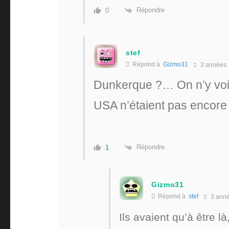
Répondre
0
stef
Répond à
Gizmo31
3 années
Dunkerque ?… On n’y voit 
USA n’étaient pas encor
Répondre
1
Gizmo31
Répond à
stef
3 ann
Ils avaient qu’à être là