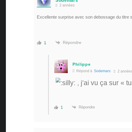
Sodemars
2 années
Excellente surprise avec son debossage du titre 
Répondre
1
Philippe
Répond à
Sodemars
2 année
, j’ai vu ça sur « 
Répondre
1