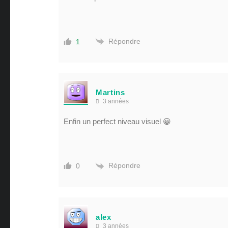
Répondre
1
Martins
3 années
Enfin un perfect niveau visuel 😀
Répondre
0
alex
3 années