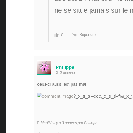
ne se situe jamais sur l
Répondre
0
Philippe
3 années
celui-ci aussi est pas mal
?_x_tr_sl=de&_x_tr_tl=fr&_x_t
Modifié il y a 3 années par Philippe