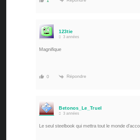
Répondre
1
123tie
3 années
Magnifique
Répondre
0
Betonos_Le_Truel
3 années
Le seul steelbook qui mettra tout le monde d’accord 