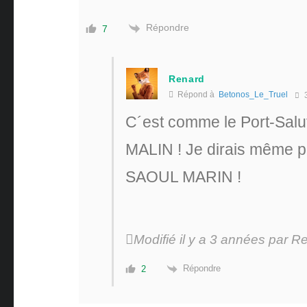
Répondre
7
Renard
Répond à
Betonos_Le_Truel
3
C´est comme le Port-Salut
MALIN ! Je dirais même p
SAOUL MARIN !
Modifié il y a 3 années par R
Répondre
2