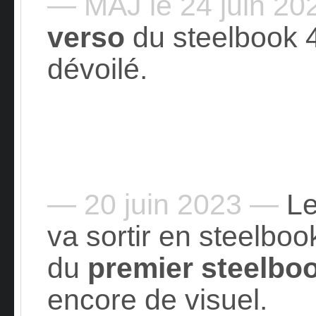
— MAJ le 24 juin 2
verso
du steelbook 
dévoilé.
— 20 juin 2023 —
Le
va sortir en steelbo
du
premier steelbo
encore de visuel.