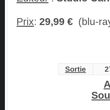
Prix
:
29,99 €
(blu-ra
Sortie
2
A
Sou