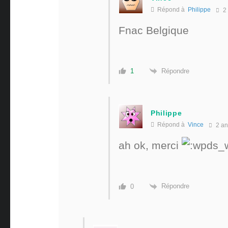
Répond à
Philippe
2
Fnac Belgique
Répondre
1
Philippe
Répond à
Vince
2 an
ah ok, merci
Répondre
0