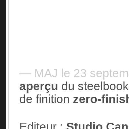
— MAJ le 23 septe
aperçu
du steelbook
de finition
zero-finis
Editeur
:
Studio Can