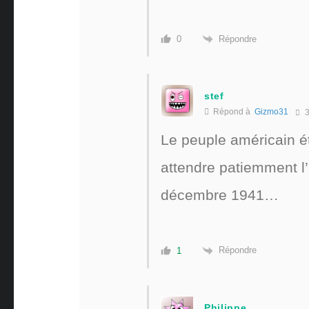
Répondre
0
stef
Répond à
Gizmo31
3
Le peuple américain ét
attendre patiemment l’
décembre 1941…
Répondre
1
Philippe