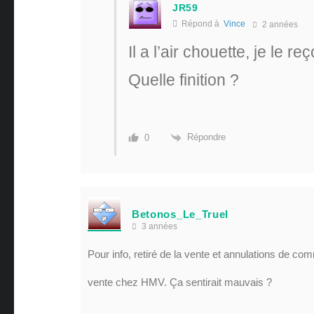
JR59
Répond à
Vince
2 années
Il a l’air chouette, je le r
Quelle finition ?
Répondre
0
Betonos_Le_Truel
3 années
Pour info, retiré de la vente et annulations de co
vente chez HMV. Ça sentirait mauvais ?