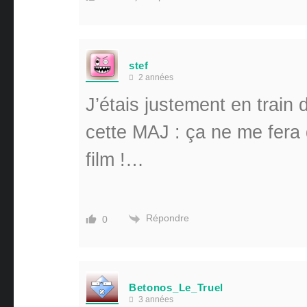
stef
2 années
J’étais justement en train
cette MAJ : ça ne me fera 
film !…
Répondre
0
Betonos_Le_Truel
3 années