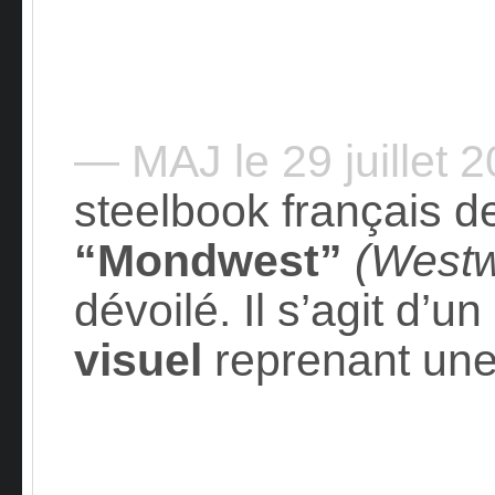
— MAJ le 29 juillet 
steelbook français d
“Mondwest”
(Westw
dévoilé. Il s’agit d’un
visuel
reprenant un