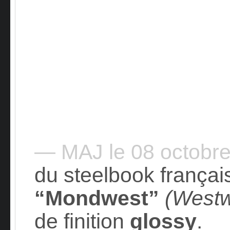
— MAJ le 08 octobr
du steelbook françai
“Mondwest”
(Westw
de finition
glossy
.