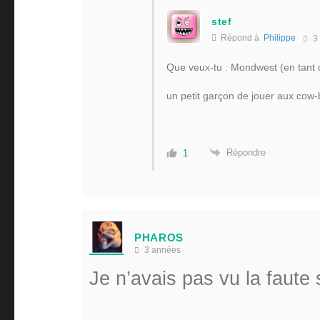
stef
Répond à
Philippe
3
Que veux-tu : Mondwest (en tant q
un petit garçon de jouer aux cow
Répondre
1
PHAROS
3 années
Je n’avais pas vu la faute