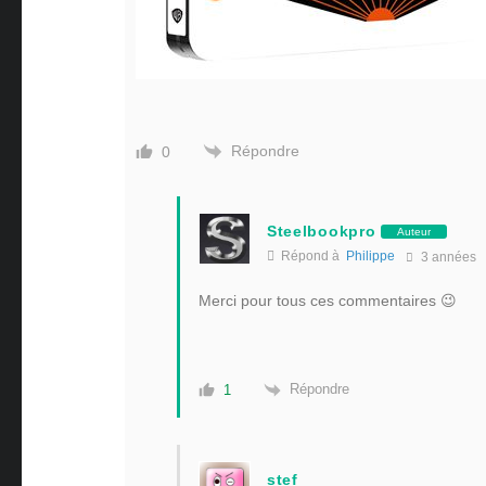
Répondre
0
Steelbookpro
Auteur
Répond à
Philippe
3 années
Merci pour tous ces commentaires 😉
Répondre
1
stef