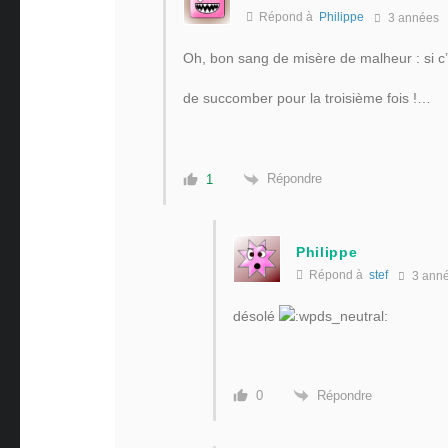
Répond à
Philippe
3 années
Oh, bon sang de misère de malheur : si c’es
de succomber pour la troisième fois !…
Répondre
1
Philippe
Répond à
stef
3 ann
désolé
Répondre
0