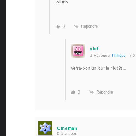
joli trio
Répondre
0
stef
Répond à
Philippe
2
Verra-t-on un jour le 4K (?)…
Répondre
0
Cineman
2 années