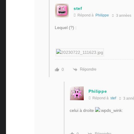
stef
Répond à
Philippe
3 années
Lequel (?) :
Répondre
0
Philippe
Répond à
stef
3 ann
celui à droite
Répondre