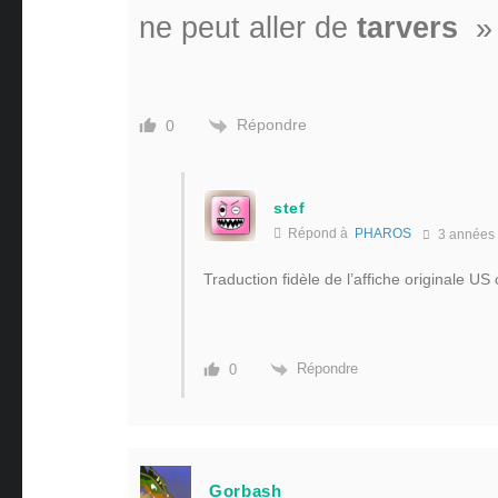
ne peut aller de
tarvers
» 
Répondre
0
stef
Répond à
PHAROS
3 années
Traduction fidèle de l’affiche originale US
Répondre
0
Gorbash