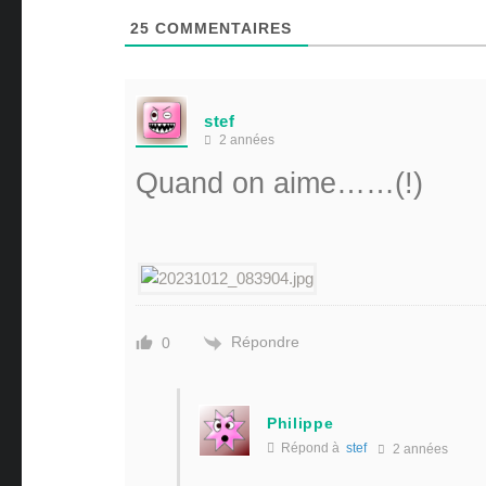
25
COMMENTAIRES
stef
2 années
Quand on aime……(!)
Répondre
0
Philippe
Répond à
stef
2 années