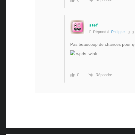
0
stef
Répond à
Philippe
3
Pas beaucoup de chances pour qu
Répondre
0