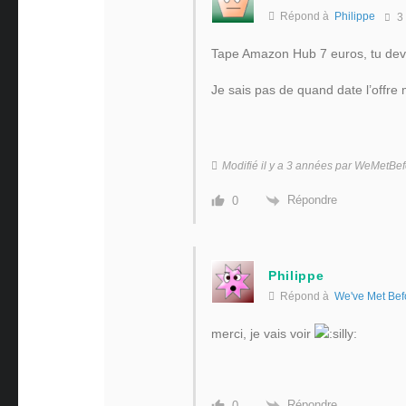
Répond à
Philippe
3
Tape Amazon Hub 7 euros, tu devr
Je sais pas de quand date l’offre m
Modifié il y a 3 années par WeMetBe
Répondre
0
Philippe
Répond à
We've Met Bef
merci, je vais voir
Répondre
0