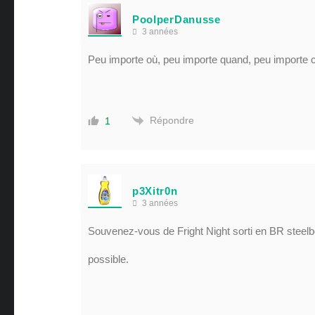
PoolperDanusse
3 années
Peu importe où, peu importe quand, peu importe co
Répondre
1
p3Xitr0n
3 années
Souvenez-vous de Fright Night sorti en BR steel
possible.