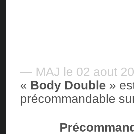
— MAJ le 02 aout 2
«
Body Double
» es
précommandable su
Précommand