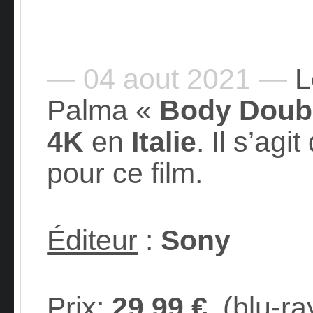
— 04 aout 2021 —
Le
Palma «
Body Doub
4K
en
Italie
. Il s’agit
pour ce film.
Éditeur
:
Sony
Prix
:
29,99 €
(blu-ray