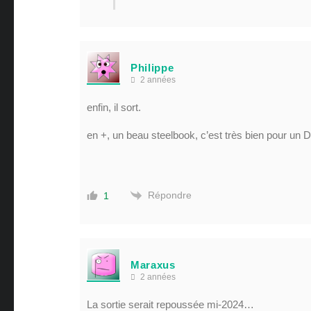
Philippe
2 années
enfin, il sort.
en +, un beau steelbook, c’est très bien pour un
Répondre
1
Maraxus
2 années
La sortie serait repoussée mi-2024…