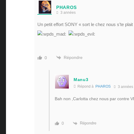
PHAROS
3 années
Un petit effort SONY « sort le chez nous s’te plait
Répondre
0
Manu3
Répond à
PHAROS
3 années
Bah non ,Carlotta chez nous par contre V
Répondre
0