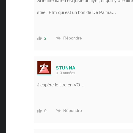
Si le titre italien est juste un flyer, et qu’il y a le t
steel. Film qui est un bon de De Palma…
Répondre
2
STUNNA
3 années
J’espère le titre en VO…
Répondre
0