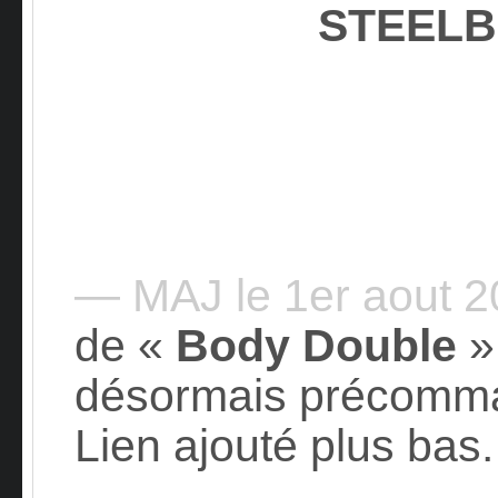
STEEL
— MAJ le 1er aout 
de «
Body Double
»
désormais précomm
Lien ajouté plus bas.