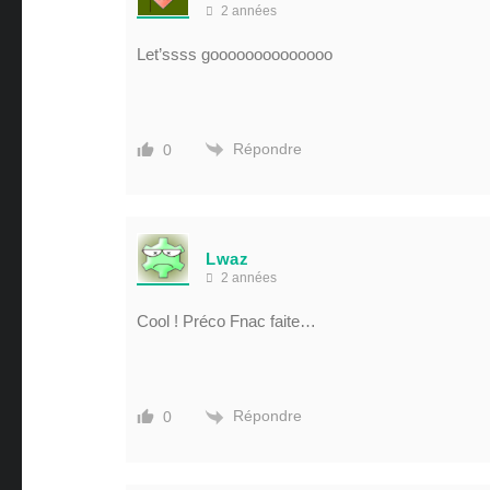
2 années
Let’ssss goooooooooooooo
Répondre
0
Lwaz
2 années
Cool ! Préco Fnac faite…
Répondre
0