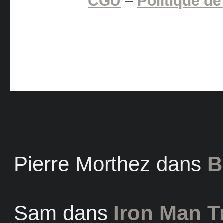
CGU
–
Politique de
Pierre Morthez
dans
B
Sam
dans
Iron Man Tr