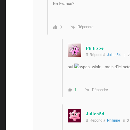
En France?
Répondre
0
Philippe
Répond à
Julien54
2
oui
, mais d’ici oct
Répondre
1
Julien54
Répond à
Philippe
2