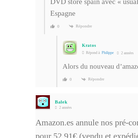
DVD store spain avec « usual
Espagne
Répondre
0
Kratos
Répond à
Philippe
2 années
Alors du nouveau d’amaz
Répondre
0
Balek
2 années
Amazon.es annule nos pré-c
pour 52,91€ (vendu et expédié