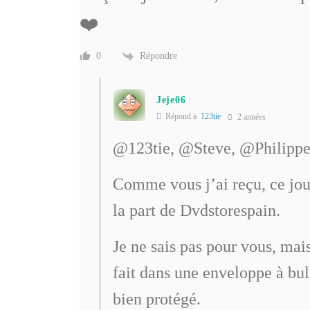
❤️
Répondre
0
Jeje06
Répond à
123tie
2 années
@123tie, @Steve,
@Philipp
Comme vous j’ai reçu, ce jour
la part de Dvdstorespain.
Je ne sais pas pour vous, mai
fait dans une enveloppe à bul
bien protégé.