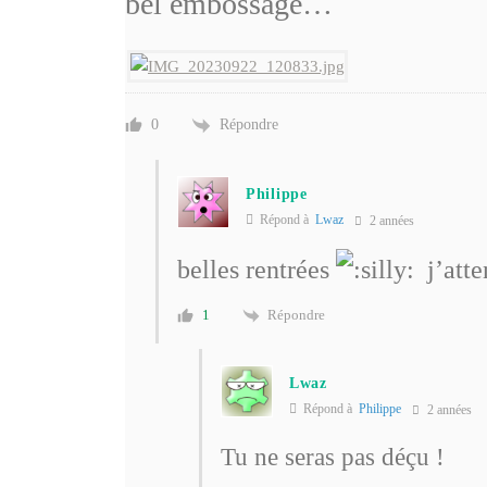
bel embossage…
Répondre
0
Philippe
Répond à
Lwaz
2 années
belles rentrées
j’atte
Répondre
1
Lwaz
Répond à
Philippe
2 années
Tu ne seras pas déçu !