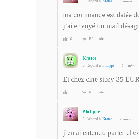
Répond à
Kratos
2 années
ma commande est datée du
j’ai envoyé un mail désagr
Répondre
0
Kratos
Répond à
Philippe
2 années
Et chez ciné story 35 EU
Répondre
1
Philippe
Répond à
Kratos
2 années
j’en ai entendu parler chez