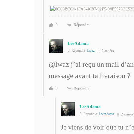
Répondre
0
LeeAdama
Répond à
Lwaz
2 années
@lwaz
j’ai reçu un mail d’a
message avant ta livraison ?
Répondre
0
LeeAdama
Répond à
LeeAdama
2 années
Je viens de voir que tu n’