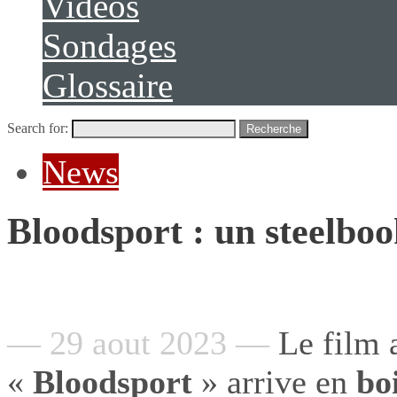
Vidéos
Sondages
Glossaire
Search for:
Recherche
News
Bloodsport : un steelboo
— 29 aout 2023 —
Le film
«
Bloodsport
» arrive en
boi