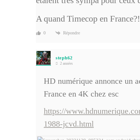
étaient très sympa pour ceux 
A quand Timecop en France?!
Répondre
0
steph62
2 années
HD numérique annonce un acc
France en 4K chez esc
https://www.hdnumerique.com/
1988-jcvd.html