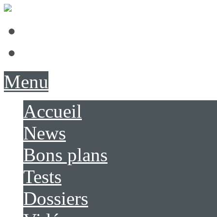
Présentation
Contact
Menu
Accueil
News
Bons plans
Tests
Dossiers