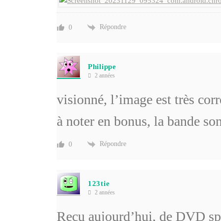
Répondre
0
Philippe
2 années
visionné, l’image est très corr
à noter en bonus, la bande so
Répondre
0
123tie
2 années
Reçu aujourd’hui, de DVD spai