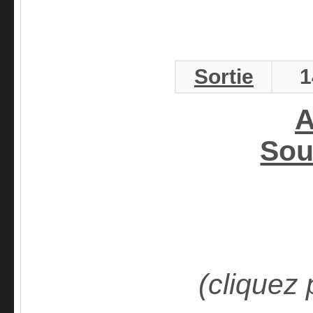
Sortie
1
A
Sou
(cliquez 