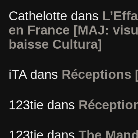
Cathelotte
dans
L’Eff
en France [MAJ: visu
baisse Cultura]
iTA
dans
Réceptions 
123tie
dans
Réceptio
123tie
dans
The Mand