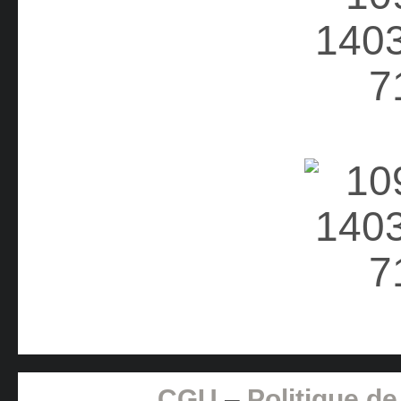
CGU
–
Politique de