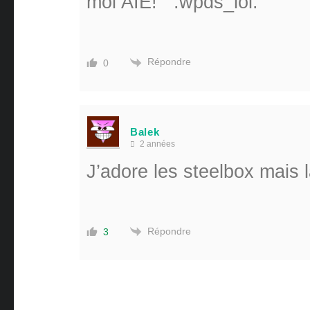
moi AIE!
Répondre
0
Balek
2 années
J’adore les steelbox mais l
Répondre
3