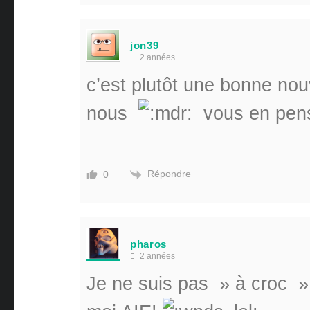
jon39
2 années
c’est plutôt une bonne nou
nous
vous en pens
Répondre
0
pharos
2 années
Je ne suis pas » à croc » à