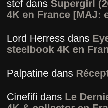
stef
dans
Supergirl (2
4K en France [MAJ: e
Lord Herress
dans
Eye
steelbook 4K en Fra
Palpatine
dans
Récept
Cinefifi
dans
Le Derni
4K & collector en Fr