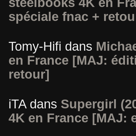
steelbooks 4K en Fra
spéciale fnac + retou
Tomy-Hifi
dans
Michae
en France [MAJ: édit
retour]
iTA
dans
Supergirl (2
4K en France [MAJ: e