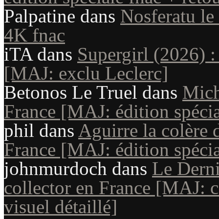
Palpatine
dans
Nosferatu le
4K fnac
iTA
dans
Supergirl (2026) :
[MAJ: exclu Leclerc]
Betonos Le Truel
dans
Mich
France [MAJ: édition spécia
phil
dans
Aguirre la colère 
France [MAJ: édition spécial
johnmurdoch
dans
Le Dern
collector en France [MAJ: co
visuel détaillé]