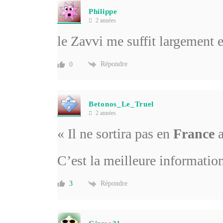
Philippe
2 années
le Zavvi me suffit largement e
Répondre
0
Betonos_Le_Truel
2 années
«
Il ne sortira pas en
France
a
C’est la meilleure information
Répondre
3