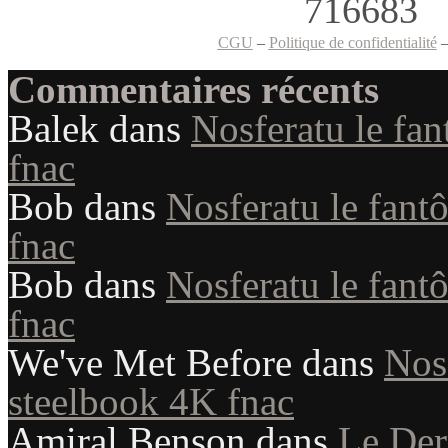
CGU
–
Politique de confidentialité
Commentaires récents
Balek
dans
Nosferatu le fan
fnac
Bob
dans
Nosferatu le fant
fnac
Bob
dans
Nosferatu le fant
fnac
We've Met Before
dans
Nosf
steelbook 4K fnac
Amiral Benson
dans
Le Der