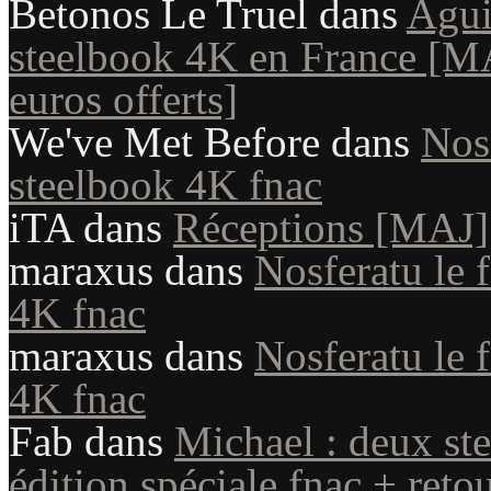
Betonos Le Truel
dans
Aguir
steelbook 4K en France [MAJ
euros offerts]
We've Met Before
dans
Nosf
steelbook 4K fnac
iTA
dans
Réceptions [MAJ]
maraxus
dans
Nosferatu le 
4K fnac
maraxus
dans
Nosferatu le 
4K fnac
Fab
dans
Michael : deux st
édition spéciale fnac + reto