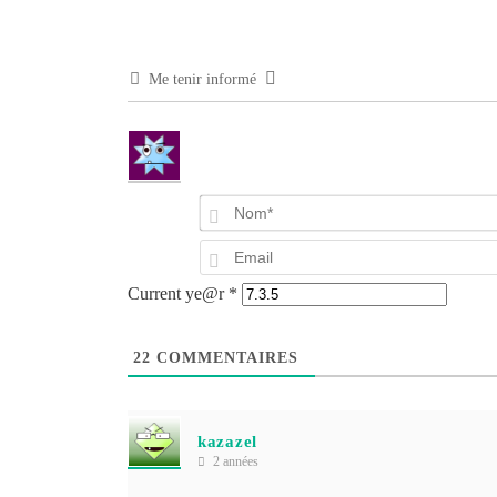
Me tenir informé
Current ye@r
*
22
COMMENTAIRES
kazazel
2 années