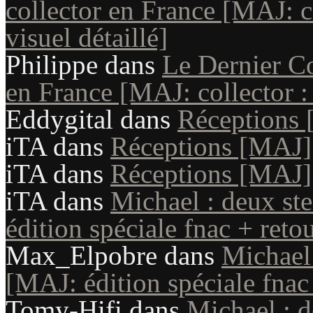
collector en France [MAJ: co
visuel détaillé]
Philippe
dans
Le Dernier Co
en France [MAJ: collector : 
Eddygital
dans
Réceptions
iTA
dans
Réceptions [MAJ]
iTA
dans
Réceptions [MAJ]
iTA
dans
Michael : deux st
édition spéciale fnac + reto
Max_Elpobre
dans
Michael
[MAJ: édition spéciale fnac
Tomy-Hifi
dans
Michael : 