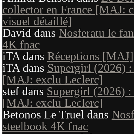
collector en France [MAJ: co
visuel détaillé]
David
dans
Nosferatu le fan
4K fnac
iTA
dans
Réceptions [MAJ]
iTA
dans
Supergirl (2026) :
[MAJ: exclu Leclerc]
stef
dans
Supergirl (2026) :
[MAJ: exclu Leclerc]
Betonos Le Truel
dans
Nosf
steelbook 4K fnac