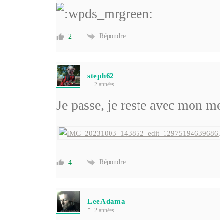
Répondre
2
steph62
2 années
Je passe, je reste avec mon me
Répondre
4
LeeAdama
2 années