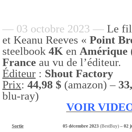
— 03 octobre 2023 —
Le fi
et Keanu Reeves «
Point Br
steelbook
4K
en
Amérique
France
au vu de l’éditeur.
Éditeur
:
Shout Factory
Prix
:
44,98 $
(amazon) –
33
blu-ray)
VOIR VIDEO
Sortie
05 décembre 2023
(BestBuy)
– 02 j