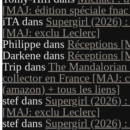
[MAJ: édition spéciale fnac
iTA
dans
Supergirl (2026) :
[MAJ: exclu Leclerc]
Philippe
dans
Réceptions [
Darkene
dans
Réceptions [
Trip
dans
The Mandalorian 
collector en France [MAJ: c
(amazon) + tous les liens]
stef
dans
Supergirl (2026) :
[MAJ: exclu Leclerc]
stef
dans
Supergirl (2026) :