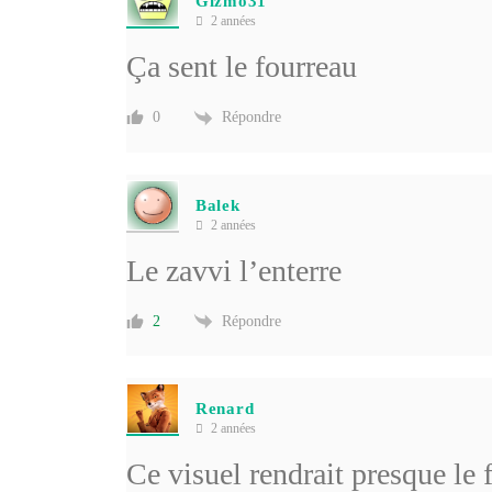
Gizmo31
2 années
Ça sent le fourreau
Répondre
0
Balek
2 années
Le zavvi l’enterre
Répondre
2
Renard
2 années
Ce visuel rendrait presque le