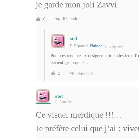
je garde mon joli Zavvi
Répondre
0
stef
Répond à
Philippe
2 années
Pour ces « nouveaux designers » tous (les feux d’) 
devient grotesque !…
Répondre
2
stef
2 années
Ce visuel merdique !!!…
Je préfère celui que j’ai : v