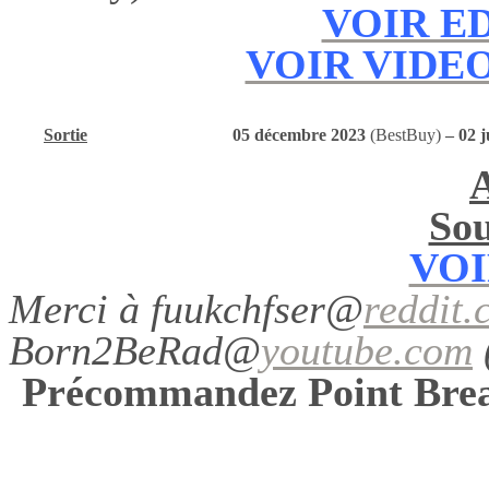
VOIR ED
VOIR VIDEO
Sortie
05 décembre 2023
(BestBuy)
– 02 j
Sou
VOI
Merci à fuukchfser@
reddit.
Born2BeRad@
youtube.com
Précommandez Point B