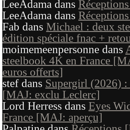
LeeAdama
dans
Réception
LeeAdama
dans
Réception
Fab
dans
Michael : deux st
édition spéciale fnac + reto
moimemeenpersonne
dans
A
steelbook 4K en France [MAJ
euros offerts]
stef
dans
Supergirl (2026) :
[MAJ: exclu Leclerc]
Lord Herress
dans
Eyes Wid
France [MAJ: aperçu]
Palpatine
dans
Réceptions 