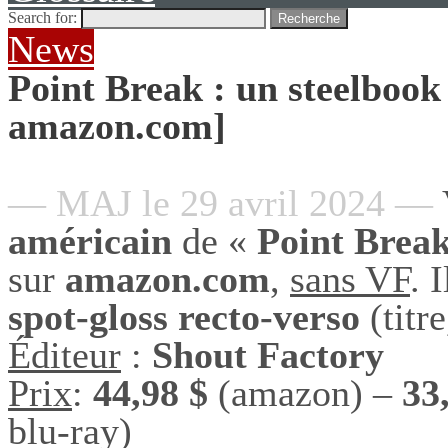
Search for:
Recherche
News
Point Break : un steelboo
amazon.com]
— MAJ le 29 avril 2024 —
américain
de «
Point Brea
sur
amazon.com
,
sans VF
. 
spot-gloss recto-verso
(titre
Éditeur
:
Shout Factory
Prix
:
44,98 $
(amazon) –
33
blu-ray)