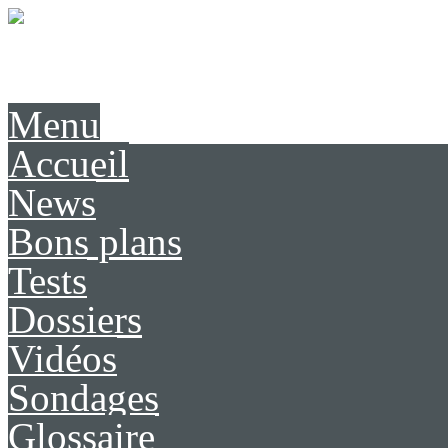
Présentation
Contact
Menu
Accueil
News
Bons plans
Tests
Dossiers
Vidéos
Sondages
Glossaire