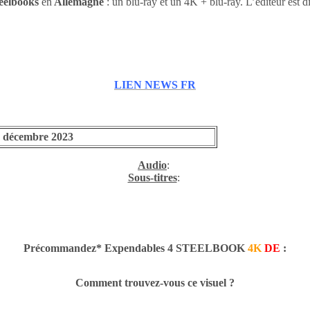
eelbooks
en
Allemagne
: un blu-ray et un 4K + blu-ray. L’éditeur est di
LIEN NEWS FR
 décembre 2023
Audio
:
Sous-titres
:
Précommandez* Expendables 4 STEELBOOK
4K
DE
:
Comment trouvez-vous ce visuel ?