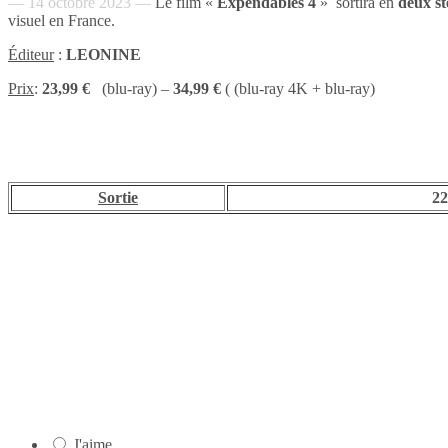
— 14 octobre 2023 —
Le film «
Expendables 4
» sortira en
deux st
visuel en France.
Éditeur
:
LEONINE
Prix
:
23,99 €
(blu-ray) –
34,99 €
( (blu-ray 4K + blu-ray)
Sortie
22
J'aime.