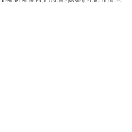
fférent de l’édition FR, il n’est donc pas sur que l’on ait un de ces