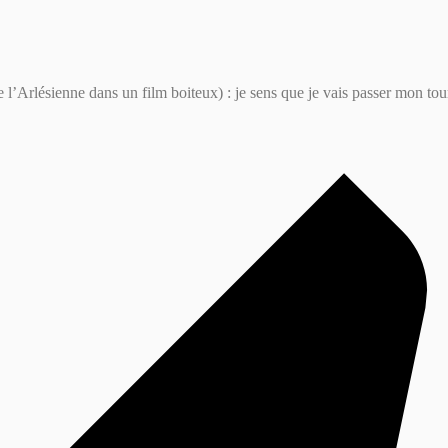
oue l’Arlésienne dans un film boiteux) : je sens que je vais passer mon to