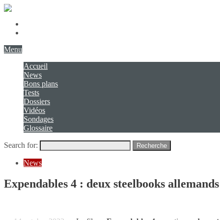
Présentation
Contact
Menu
Accueil
News
Bons plans
Tests
Dossiers
Vidéos
Sondages
Glossaire
Search for:
Recherche
News
Expendables 4 : deux steelbooks allemands