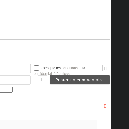
Nom*
J'accepte les
conditions
et la
confidentialité Politique
Email