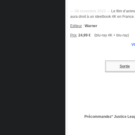
— 08 novembre 2023 —
Le film d’ani
aura droit à un steelbook 4K en France.
Editeur
:
Warner
Prix
:
24,99 €
(blu-ray 4K + blu-ray)
V
Sortie
Précommandez* Justice League