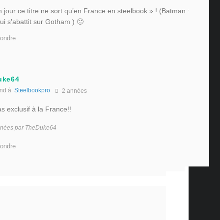
 jour ce titre ne sort qu’en France en steelbook » ! (Batman :
ui s’abattit sur Gotham ) 🙂
ondre
uke64
nd à
Steelbookpro
2 années
as exclusif à la France!!
 années par TheDuke64
ondre