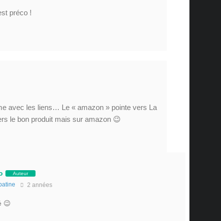
est préco !
lème avec les liens… Le « amazon » pointe vers La
ers le bon produit mais sur amazon 😉
o
Auteur
patine
2 années
é 😉