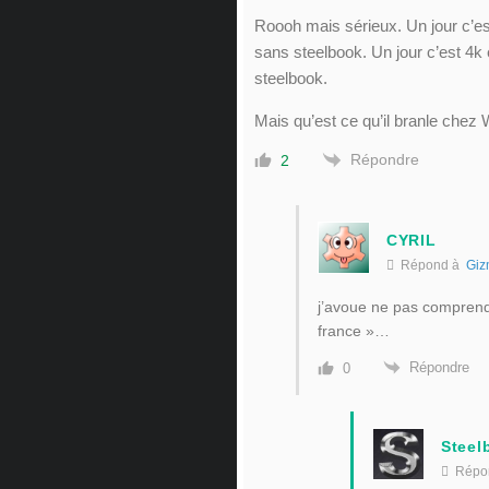
Roooh mais sérieux. Un jour c’es
sans steelbook. Un jour c’est 4k 
steelbook.
Mais qu’est ce qu’il branle che
Répondre
2
CYRIL
Répond à
Giz
j’avoue ne pas comprendre
france »…
Répondre
0
Steel
Répo