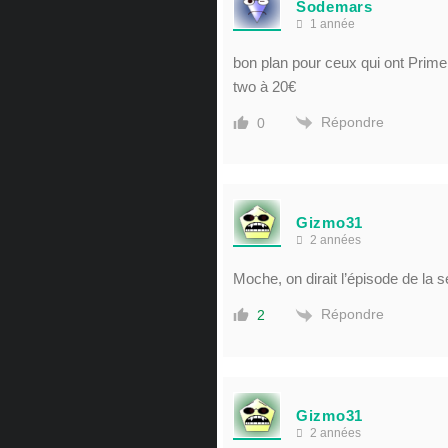
Sodemars
1 année
bon plan pour ceux qui ont Prime
two à 20€
Répondre
0
Gizmo31
2 années
Moche, on dirait l’épisode de la 
Répondre
2
Gizmo31
2 années