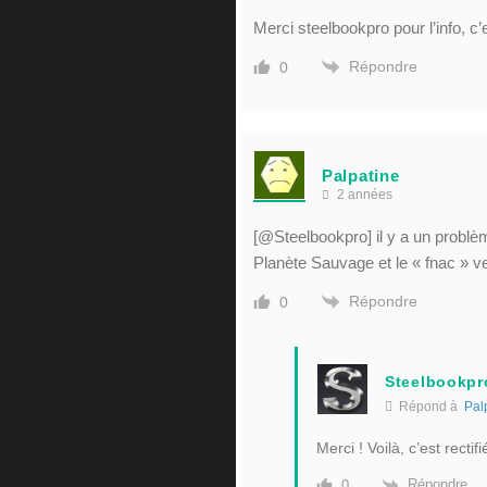
Merci steelbookpro pour l’info, c’
Répondre
0
Palpatine
2 années
[
@Steelbookpro
] il y a un prob
Planète Sauvage et le « fnac » v
Répondre
0
Steelbookpr
Répond à
Pal
Merci ! Voilà, c’est rectifi
Répondre
0