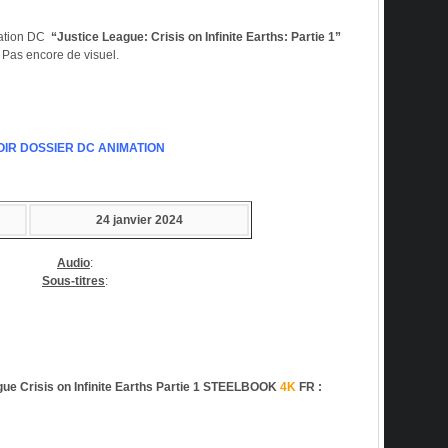
mation DC
“Justice League: Crisis on Infinite Earths: Partie 1”
 Pas encore de visuel.
OIR DOSSIER DC ANIMATION
24 janvier 2024
Audio
:
Sous-titres
:
 Crisis on Infinite Earths Partie 1
STEELBOOK
4K
FR
: