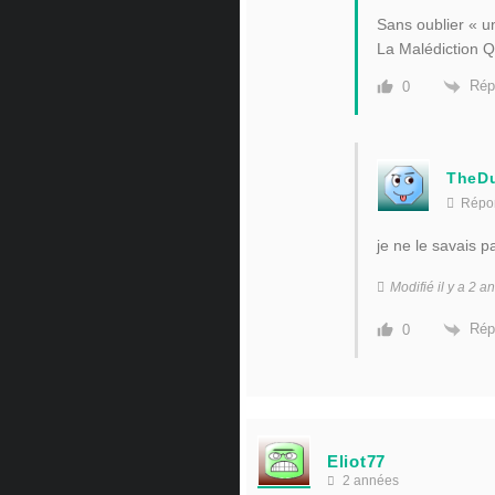
Sans oublier « un
La Malédiction Q
Rép
0
TheD
Répo
je ne le savais p
Modifié il y a 2
Rép
0
Eliot77
2 années