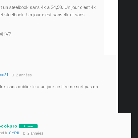
t un steelbook sans 4k a 24,99. Un jour c’est 4k
et steelbook. Un jour c’est sans 4k et sans
z WHV?
mo31
2 années
. sans oublier le « un jour ce titre ne sort pas en
bookpro
Auteur
nd à
CYRIL
2 années