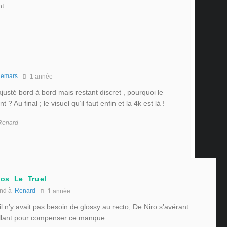
t.
emars
1 année
ajusté bord à bord mais restant discret , pourquoi le
 Au final ; le visuel qu’il faut enfin et la 4k est là !
 Renard
os_Le_Truel
nd à
Renard
1 année
u’il n’y avait pas besoin de glossy au recto, De Niro s’avérant
illant pour compenser ce manque.