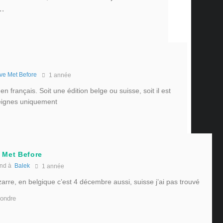
….
ve Met Before
1 année
 en français. Soit une édition belge ou suisse, soit il est
eignes uniquement
 Met Before
nd à
Balek
1 année
zarre, en belgique c’est 4 décembre aussi, suisse j’ai pas trouvé
ondre