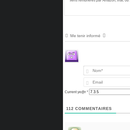
* liens rémunérés par Amazon, fnac ou 
Me tenir informé
Current ye@r
*
112
COMMENTAIRES