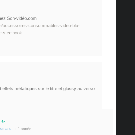
chez Son-vidéo.com
cle/accessoires-consommables-video-blu-
ee-steelbook
t effets métalliques sur le titre et glossy au verso
 fr
emars
1 année