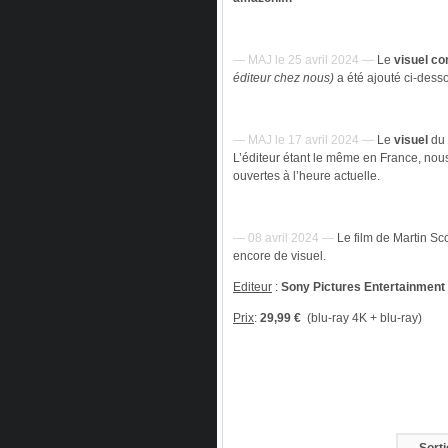
— MAJ le 25 avril 2024 —
Le
visuel
co
éditeur chez nous)
a été ajouté ci-des
— MAJ le 17 avril 2024 —
Le
visuel
du 
L’éditeur étant le même en France, no
ouvertes à l’heure actuelle.
— 08 avril 2024 —
Le film de Martin S
encore de visuel.
Editeur
:
Sony Pictures Entertainment
Prix
:
29,99 €
(blu-ray 4K + blu-ray)