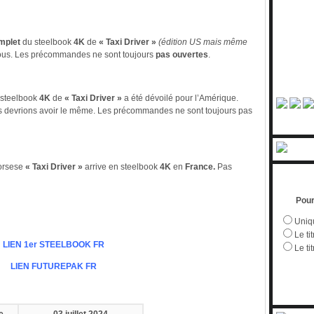
mplet
du steelbook
4K
de
« Taxi Driver »
(édition US mais même
sous. Les précommandes ne sont toujours
pas ouvertes
.
steelbook
4K
de
« Taxi Driver »
a été dévoilé pour l’Amérique.
us devrions avoir le même. Les précommandes ne sont toujours pas
corsese
« Taxi Driver »
arrive en steelbook
4K
en
France.
Pas
Pour
Uniqu
Le tit
LIEN 1er STEELBOOK FR
Le ti
LIEN FUTUREPAK FR