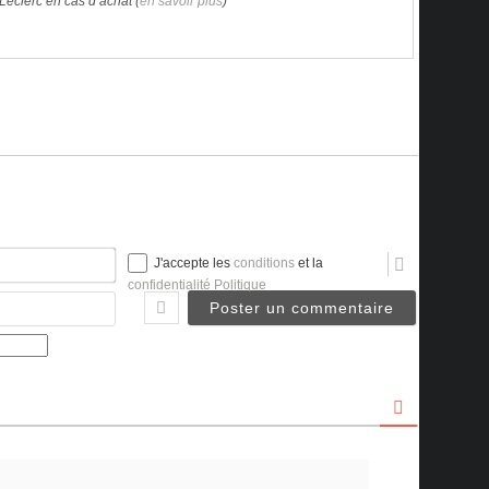
Leclerc en cas d’achat (
en savoir plus
)
Nom*
J'accepte les
conditions
et la
confidentialité Politique
Email