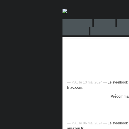
— MAJ le 13 mai 2024 —
Le steelbook
fnac.com.
Précomman
— MAJ le 06 mai 2024 —
Le steelbook
amazon.fr.