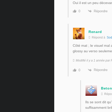
Oui il est un peu décevan
Répondre
0
Renard
Répond à
Sod
Côté mat ; le visuel mal 
glossy au verso seulement ?
Modifié il y a 1 année par
Répondre
0
Beton
Répo
Ils se sont dit q
suffisamment br