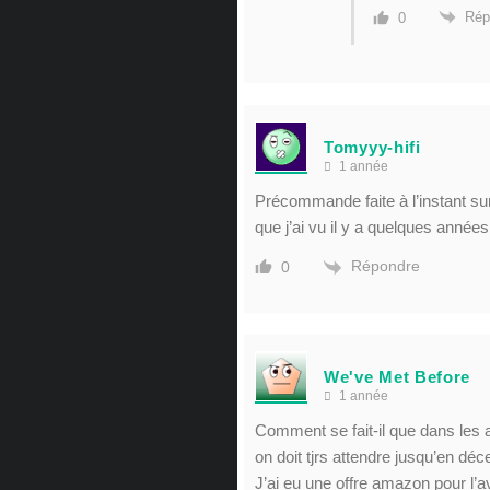
Rép
0
Tomyyy-hifi
1 année
Précommande faite à l’instant su
que j’ai vu il y a quelques années
Répondre
0
We've Met Before
1 année
Comment se fait-il que dans les a
on doit tjrs attendre jusqu’en dé
J’ai eu une offre amazon pour l’a