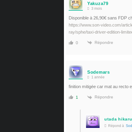
Yakuza79
3 mois
Disponible à 26,90€ sans FDP 
https://www.son-video.com/arti
ray/sphe/taxi-driver-edition-limit
Répondre
0
Sodemars
1 année
finition mitigée car mat au recto e
Répondre
1
utada hikaru
Répond à
Sod