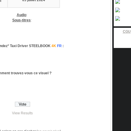
e
03 juillet 2024
Audio
:
Sous-titres
:
CGU
dez* Taxi Driver STEELBOOK
4K
FR
:
ment trouvez-vous ce visuel ?
View Results