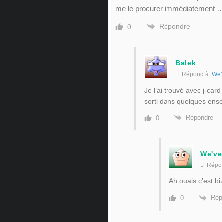
me le procurer immédiatement 
Répondre
0
Balek
Répond à
We'
Je l’ai trouvé avec j-card
sorti dans quelques ens
Répondre
0
We've
Répo
Ah ouais c’est bi
Rép
0