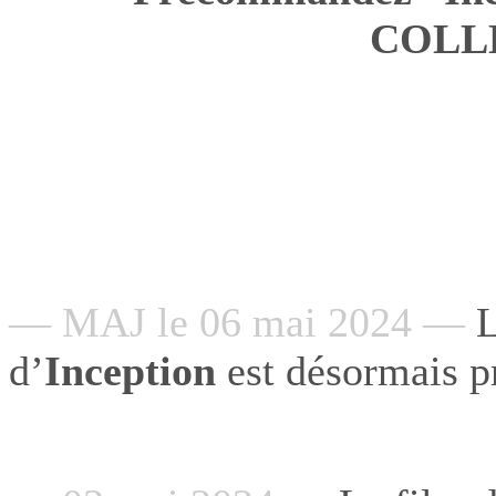
COLL
— MAJ le 06 mai 2024 —
L
d’
Inception
est désormais 