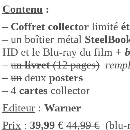
Contenu
:
–
Coffret collector
limité
ét
– un boîtier métal
SteelBoo
HD et le Blu-ray du film
+ 
–
un
livret
(12 pages)
rempl
–
un
deux
posters
– 4
cartes
collector
Editeur
:
Warner
Prix
:
39,99 €
44,99 €
(blu-r