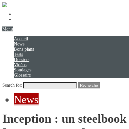
Présentation
Contact
Menu
Accueil
News
Bons plans
Tests
Dossiers
Vidéos
Sondages
Glossaire
Search for:
Recherche
News
Inception : un steelbook