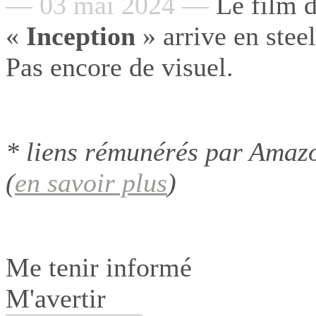
— 03 mai 2024 —
Le film d
«
Inception
» arrive en stee
Pas encore de visuel.
* liens rémunérés par Amazo
(
en savoir plus
)
Me tenir informé
M'avertir