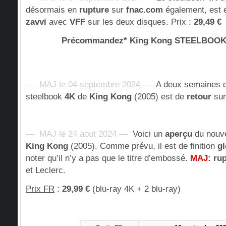
désormais en
rupture
sur
fnac.com
également, est 
zavvi
avec
VFF
sur les deux disques. Prix :
29,49 €
Précommandez* King Kong STEELBOO
— MAJ le 04 septembre 2024 —
A deux semaines de
steelbook
4K
de
King Kong
(2005) est de
retour
sur
— MAJ le 24 aout 2024 —
Voici un
aperçu
du nouv
King Kong
(2005). Comme prévu, il est de finition
gl
noter qu’il n’y a pas que le titre d’embossé.
MAJ:
ru
et Leclerc.
Prix FR
:
29,99 €
(blu-ray 4K + 2 blu-ray)