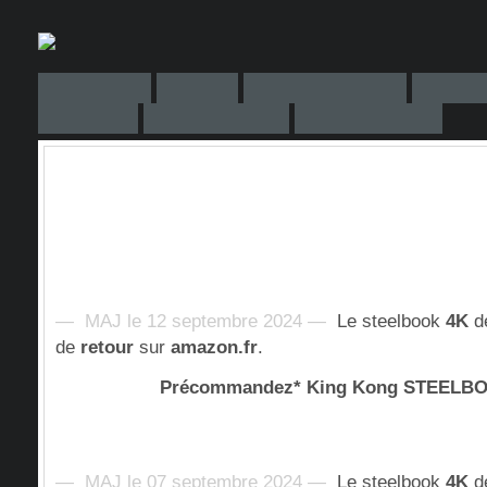
— MAJ le 12 septembre 2024 —
Le steelbook
4K
d
de
retour
sur
amazon.fr
.
Précommandez* King Kong STEEL
— MAJ le 07 septembre 2024 —
Le steelbook
4K
d