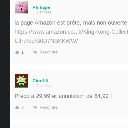
Philippe
2 années
la page Amazon est prête, mais non ouverte
https://www.amazon.co.uk/King-Kong-Collec
Ultra/dp/B0D7NBKKWW/
Répondre
1
Cinefifi
2 années
Préco à 29,99 et annulation de 64,99 !
Répondre
2