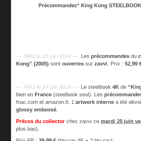
Précommandez* King Kong STEELBOO
— MAJ le 25 juin 2024 —
Les
précommandes
du
c
Kong” (2005)
sont
ouvertes
sur
zavvi
. Prix :
52,99 
— MAJ le 24 juin 2024 —
Le steelbook
4K
de
“Kin
bien en
France
(steelbook seul). Les
précommande
fnac.com et amazon.fr. L’
artwork interne
a été dévoil
glossy embossé
.
Précos du collector
chez zavvi ce
mardi 25 juin v
plus bas).
Prix FR
:
29,99 €
(blu-ray 4K + 2 blu-ray)