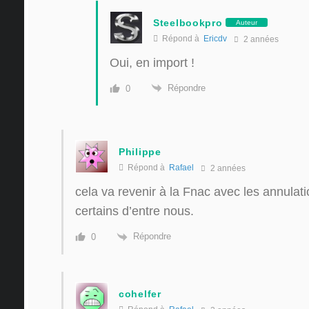
Steelbookpro
Auteur
Répond à
Ericdv
2 années
Oui, en import !
Répondre
0
Philippe
Répond à
Rafael
2 années
cela va revenir à la Fnac avec les annulati
certains d’entre nous.
Répondre
0
cohelfer