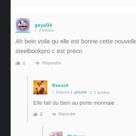
girjul34
2 années
Ah bein voila qu elle est bonne cette nouvell
steelbookpro c est préco
Répondre
0
Renard
Répond à
girjul34
2 années
Elle fait du bien au porte monnaie .
Répondre
2