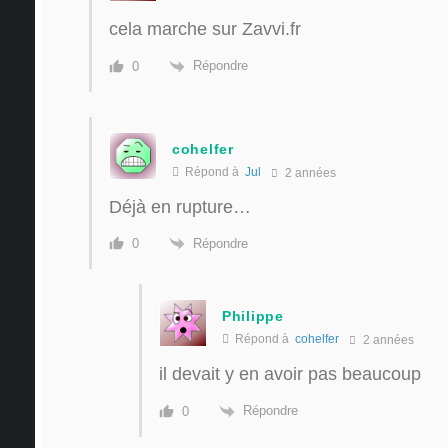
cela marche sur Zavvi.fr
Répondre
0
cohelfer
Répond à
Jul
2 années
Déjà en rupture…
Répondre
0
Philippe
Répond à
cohelfer
2 années
il devait y en avoir pas beaucoup
Répondre
0