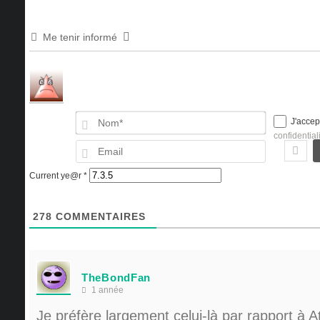
Me tenir informé
Nom*
J'accep
confidential
Email
Current ye@r
*
278
COMMENTAIRES
TheBondFan
1 année
Je préfère largement celui-là par rapport à 