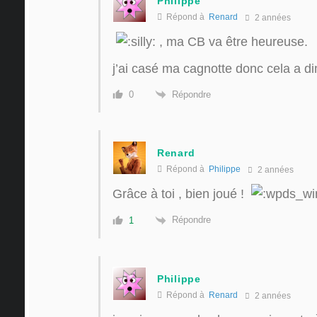
Philippe
Répond à
Renard
2 années
, ma CB va être heureuse.
j’ai casé ma cagnotte donc cela a di
Répondre
0
Renard
Répond à
Philippe
2 années
Grâce à toi , bien joué !
Répondre
1
Philippe
Répond à
Renard
2 années