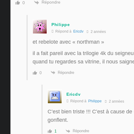
Répondre
0
Philippe
Répond à
Ericdv
2 années
et rebelote avec « northman »
il a fait pareil avec la trilogie 4k du seign
quand tu regardes sa vitrine, il nous saign
Répondre
0
Ericdv
Répond à
Philippe
2 années
C’est bien triste !!! C’est à cause de
gonflent.
Répondre
1