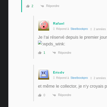
Répondre
2
Rafael
Répond à
Steelbookpro
2 années
Je l’ai réservé depuis le premier jour
Répondre
1
Ericdv
Répond à
Steelbookpro
2 années
et même le collector, je n’y croyais 
Répondre
0