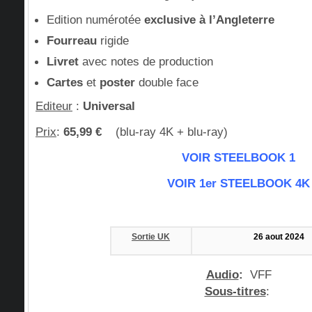
Edition numérotée
exclusive à l’Angleterre
Fourreau
rigide
Livret
avec notes de production
Cartes
et
poster
double face
Editeur
:
Universal
Prix
:
65,99
€
(blu-ray 4K + blu-ray)
VOIR STEELBOO
K
1
VOIR 1er STEELBOO
K
4K
Sortie UK
26 aout 2024
Audio
:
VFF
Sous-titres
: