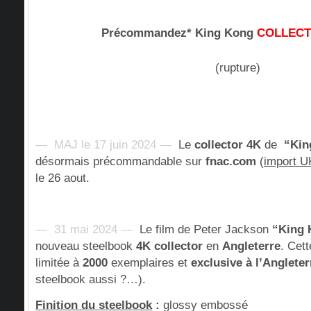
Précommandez* King Kong
COLLEC
(rupture)
— MAJ le 17 juin 2024 —
Le
collector 4K
de
“Kin
désormais précommandable sur
fnac.com
(
import U
le 26 aout.
— 31 mai 2024 —
Le film de Peter Jackson
“King
nouveau steelbook
4K
collector
en
Angleterre
. Cet
limitée à
2000
exemplaires et
exclusive à l’Angleter
steelbook aussi ?…).
Finition du steelbook
:
glossy embossé