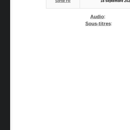
Sortie FR
18 septembre 20
Audio
:
Sous-titres
: