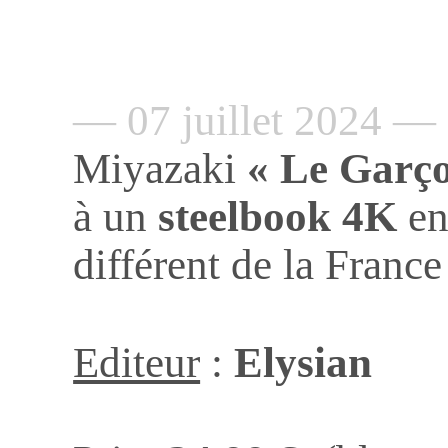
— 07 juillet 2024 —
Miyazaki
« Le Garço
à un
steelbook
4K
e
différent de la France
Editeur
:
Elysian