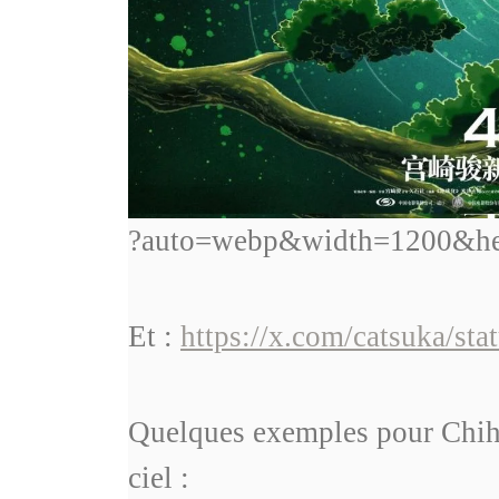
?auto=webp&width=1200&hei
Et :
https://x.com/catsuka/s
Quelques exemples pour Chihi
ciel :