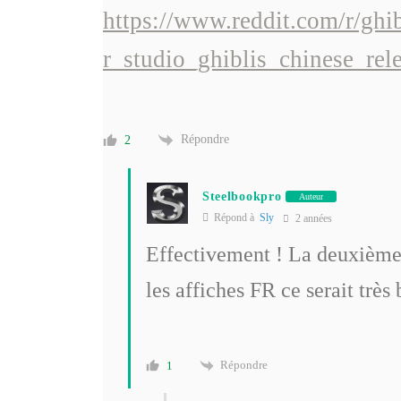
https://www.reddit.com/r/gh
r_studio_ghiblis_chinese_rele
Répondre
2
Steelbookpro
Auteur
Répond à
Sly
2 années
Effectivement ! La deuxième 
les affiches FR ce serait très
Répondre
1