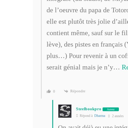
de l’oeuvre du papa de Totoro
elle est plutôt très jolie d’ai
contient même, sauf sur le fi
lève), des pistes en français
plus…) Pour revenir à un coff
serait génial mais je n’y
…
R
Répondre
0
Steelbookpro
Auteur
Répond à
Dharma
2 années
On avait déjà eu une intég