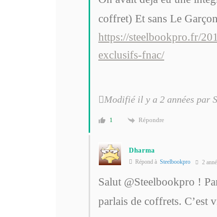
coffret) Et sans Le Garço
https://steelbookpro.fr/2
exclusifs-fnac/
Modifié il y a 2 années par 
Répondre
1
Dharma
Répond à
Steelbookpro
2 anné
Salut
@Steelbookpro
! Par
parlais de coffrets. C’est v