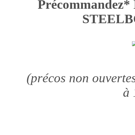
Précommandez* L
STEELB
(précos non ouverte
à