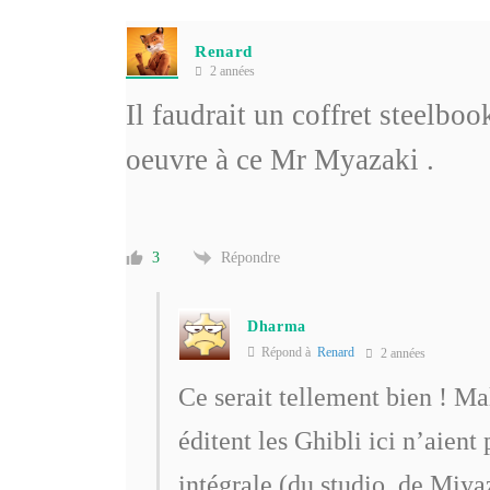
Renard
2 années
Il faudrait un coffret steelbo
oeuvre à ce Mr Myazaki .
Répondre
3
Dharma
Répond à
Renard
2 années
Ce serait tellement bien ! M
éditent les Ghibli ici n’aien
intégrale (du studio, de Miya