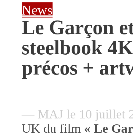
News
Le Garçon et
steelbook 4
précos + art
— MAJ le 10 juillet
UK du film
« Le Gar