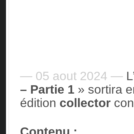
— 05 aout 2024 —
L
– Partie 1
» sortira 
édition
collector
con
Contenu
: