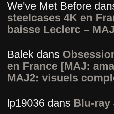
We've Met Before
dan
steelcases 4K en Fr
baisse Leclerc – MAJ
Balek
dans
Obsession
en France [MAJ: ama
MAJ2: visuels compl
lp19036
dans
Blu-ray 