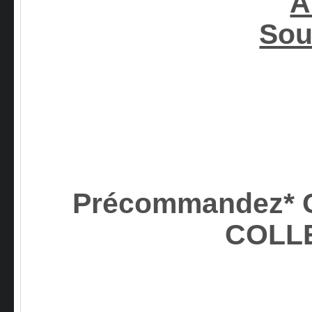
A
Sou
Précommandez* C
COLL