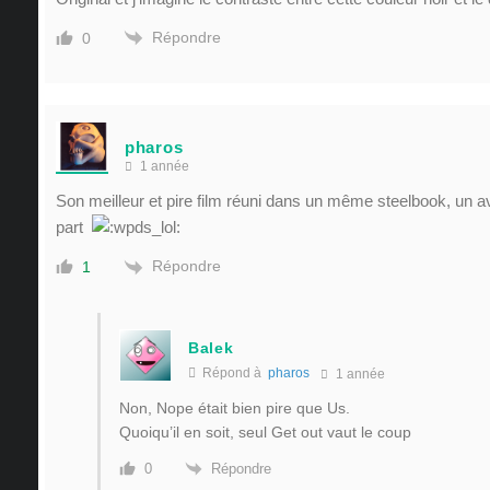
Répondre
0
pharos
1 année
Son meilleur et pire film réuni dans un même steelbook, un a
part
Répondre
1
Balek
Répond à
pharos
1 année
Non, Nope était bien pire que Us.
Quoiqu’il en soit, seul Get out vaut le coup
Répondre
0