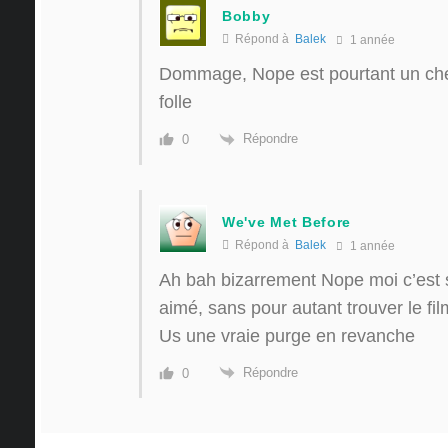
Bobby
Répond à
Balek
1 année
Dommage, Nope est pourtant un chef
folle
Répondre
0
We've Met Before
Répond à
Balek
1 année
Ah bah bizarrement Nope moi c’est so
aimé, sans pour autant trouver le fi
Us une vraie purge en revanche
Répondre
0