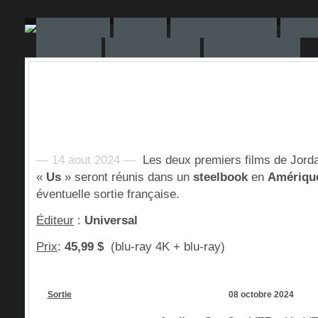
— 14 aout 2024 —
Les deux premiers films de Jord
«
Us
» seront réunis dans un
steelbook
en
Amériqu
éventuelle sortie française.
Éditeur
:
Universal
Prix
:
45,99 $
(blu-ray 4K + blu-ray)
Sortie
08 octobre 2024