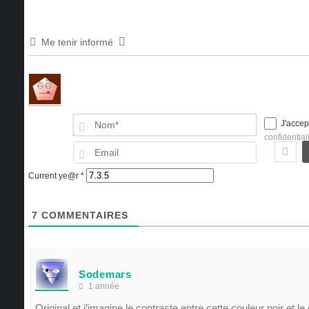
Me tenir informé
Nom*
J'accep
confidential
Email
Current ye@r
*
7
COMMENTAIRES
Sodemars
1 année
Original et j’imagine le contraste entre cette couleur noir et l