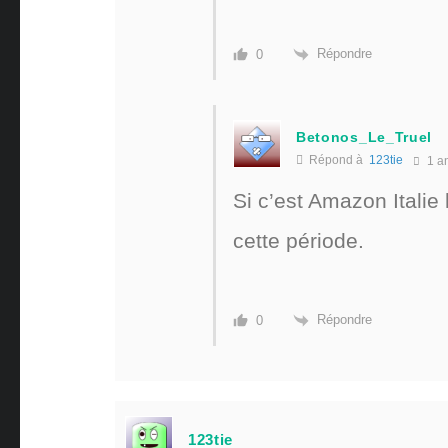
Répondre
0
Betonos_Le_Truel
Répond à
123tie
1 a
Si c’est Amazon Italie
cette période.
Répondre
0
123tie