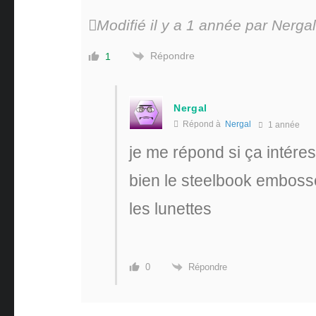
Modifié il y a 1 année par Nergal
Répondre
1
Nergal
Répond à
Nergal
1 année
je me répond si ça intéress
bien le steelbook embossé
les lunettes
Répondre
0