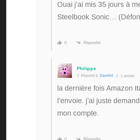
Ouai j’ai mis 35 jours à m
Steelbook Sonic… (Défon
Répondre
0
Philippe
Répond à
Dav444
1 année
la dernière fois Amazon I
l’envoie. j’ai juste dema
mon compte.
Répondre
0