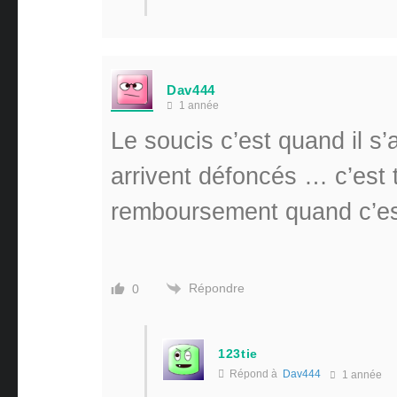
Dav444
1 année
Le soucis c’est quand il s’a
arrivent défoncés … c’est t
remboursement quand c’es
Répondre
0
123tie
Répond à
Dav444
1 année