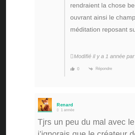
rendraient la chose be
ouvrant ainsi le champ
méditation reposant sur
Modifié il y a 1 année pa
Répondre
0
Renard
1 année
Tjrs un peu du mal avec le
j’ignorais que le créateur 