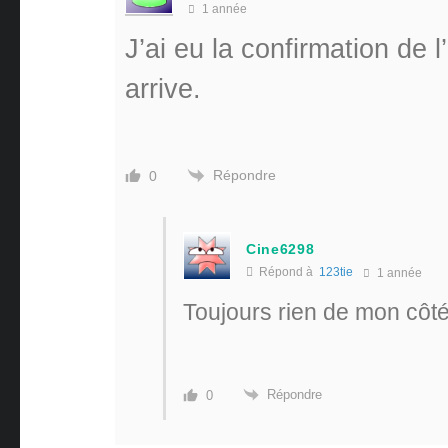
1 année
J’ai eu la confirmation de 
arrive.
Répondre
0
Cine6298
Répond à
123tie
1 année
Toujours rien de mon côt
Répondre
0