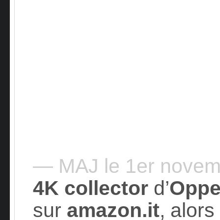
— MAJ le 1er nove
4K
collector
d’
Oppe
sur
amazon.it
, alors