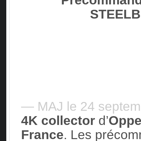
STEEL
— MAJ le 24 septe
4K
collector
d’
Oppe
France
. Les précom