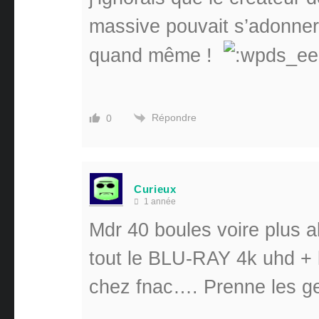
massive pouvait s’adonner
quand même !
Répondre
0
Curieux
1 année
Mdr 40 boules voire plus a
tout le BLU-RAY 4k uhd + l
chez fnac…. Prenne les g