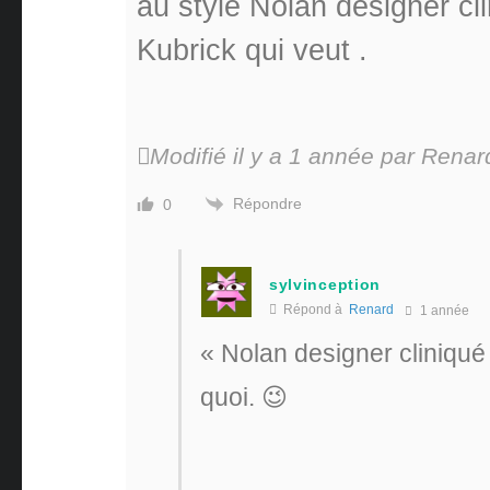
au style Nolan designer cli
Kubrick qui veut .
Modifié il y a 1 année par Renar
Répondre
0
sylvinception
Répond à
Renard
1 année
« Nolan designer cliniqué
quoi. 😉