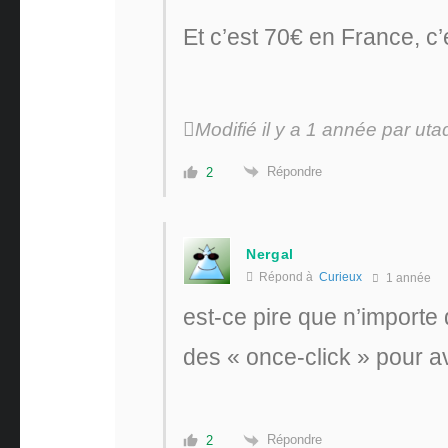
Et c’est 70€ en France, c’e
Modifié il y a 1 année par uta
Répondre
2
Nergal
Répond à
Curieux
1 année
est-ce pire que n’importe
des « once-click » pour avo
Répondre
2