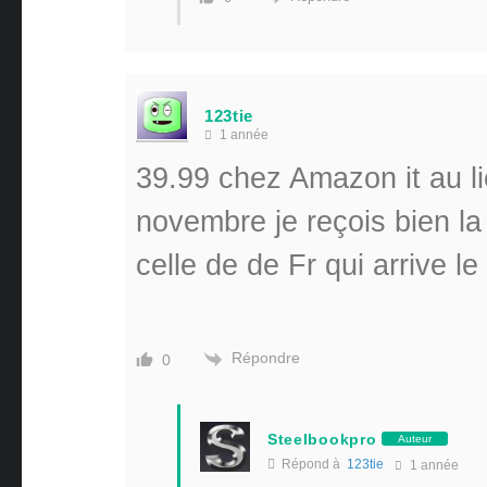
123tie
1 année
39.99 chez Amazon it au li
novembre je reçois bien l
celle de de Fr qui arrive l
Répondre
0
Steelbookpro
Auteur
Répond à
123tie
1 année