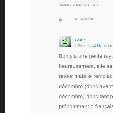
Répondre
0
123tie
Répond à
123tie
1 a
Bon y’a une petite ray
heureusement, elle se 
retour mais le remplac
décembre (donc avant 
décembre) donc tant pi
précommande française