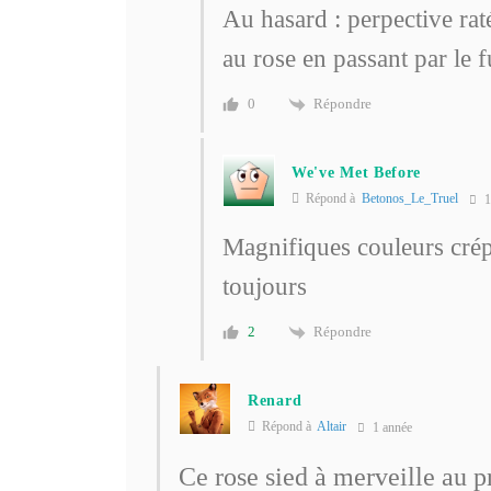
Au hasard : perpective rat
au rose en passant par le f
Répondre
0
We've Met Before
Répond à
Betonos_Le_Truel
1
Magnifiques couleurs crép
toujours
Répondre
2
Renard
Répond à
Altair
1 année
Ce rose sied à merveille au 