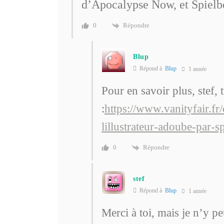
d’Apocalypse Now, et Spiel
Répondre
0
Blup
Répond à
Blup
1 année
Pour en savoir plus, stef, t
:
https://www.vanityfair.fr/
lillustrateur-adoube-par-
Répondre
0
stef
Répond à
Blup
1 année
Merci à toi, mais je n’y pe