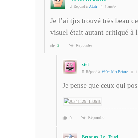
Répond à
Altair
1 année
Je l’ai tjrs trouvé très beau 
visuel était autant critiqué à
Répondre
2
stef
Répond à
We've Met Before
1 
Je pense que ceux qui poss
Répondre
0
Betonos_Le_Truel