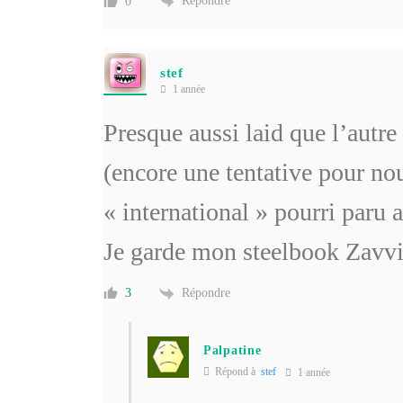
Répondre
0
stef
1 année
Presque aussi laid que l’autre
(encore une tentative pour n
« international » pourri paru
Je garde mon steelbook Zavvi
Répondre
3
Palpatine
Répond à
stef
1 année