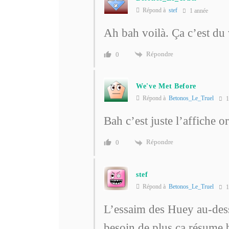
Répond à
stef
1 année
Ah bah voilà. Ça c’est du 
Répondre
0
We've Met Before
Répond à
Betonos_Le_Truel
1
Bah c’est juste l’affiche o
Répondre
0
stef
Répond à
Betonos_Le_Truel
1
L’essaim des Huey au-dessu
besoin de plus ça résume b