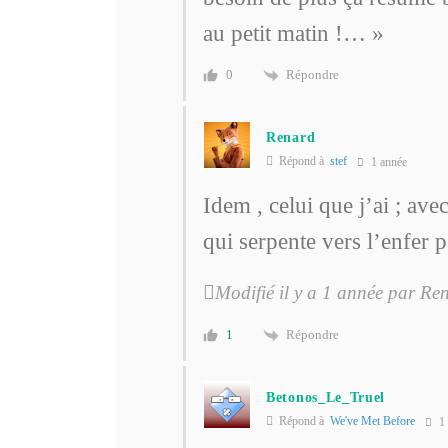
au petit matin !… »
Répondre
0
Renard
Répond à
stef
1 année
Idem , celui que j’ai ; ave
qui serpente vers l’enfer 
Modifié il y a 1 année par Re
Répondre
1
Betonos_Le_Truel
Répond à
We've Met Before
1 