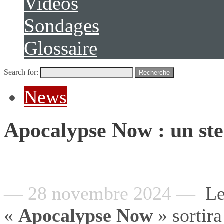
Vidéos
Sondages
Glossaire
Search for:
Recherche
News
Apocalypse Now : un st
— 28 novembre 2024 —
Le 
«
Apocalypse Now
» sortir