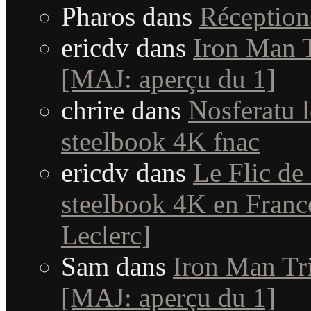
Pharos
dans
Réceptio
ericdv
dans
Iron Man T
[MAJ: aperçu du 1]
chrire
dans
Nosferatu l
steelbook 4K fnac
ericdv
dans
Le Flic de
steelbook 4K en Fran
Leclerc]
Sam
dans
Iron Man Tri
[MAJ: aperçu du 1]