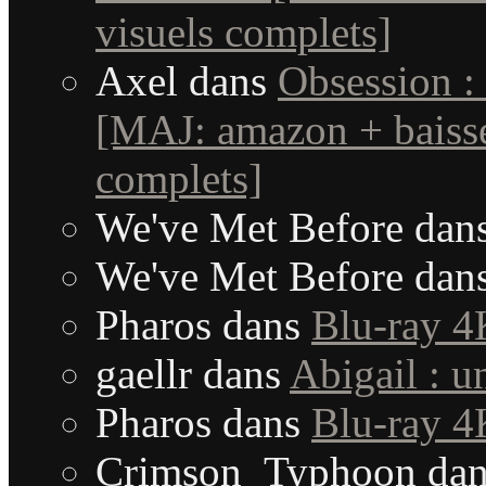
visuels complets]
Axel
dans
Obsession :
[MAJ: amazon + baisse
complets]
We've Met Before
dan
We've Met Before
dan
Pharos
dans
Blu-ray 4
gaellr
dans
Abigail : 
Pharos
dans
Blu-ray 4
Crimson_Typhoon
da