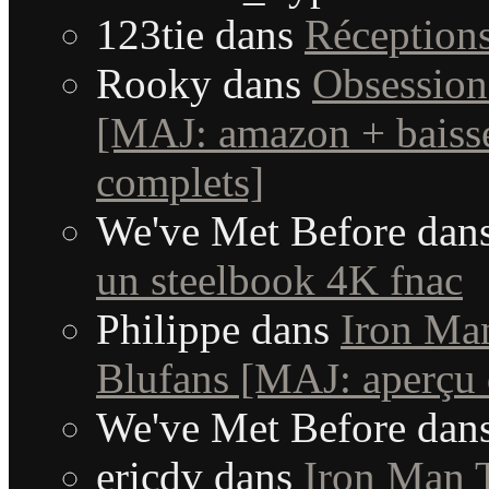
123tie
dans
Réception
Rooky
dans
Obsession
[MAJ: amazon + baisse
complets]
We've Met Before
dan
un steelbook 4K fnac
Philippe
dans
Iron Man
Blufans [MAJ: aperçu 
We've Met Before
dan
ericdv
dans
Iron Man T