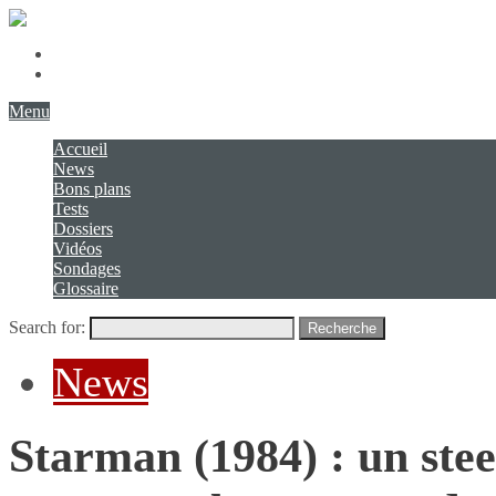
Présentation
Contact
Menu
Accueil
News
Bons plans
Tests
Dossiers
Vidéos
Sondages
Glossaire
Search for:
Recherche
News
Starman (1984) : un st