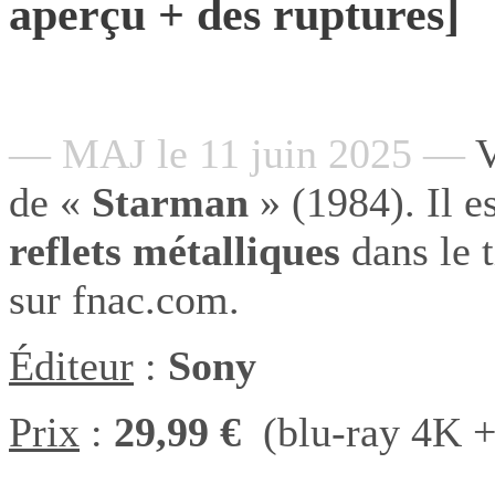
aperçu + des ruptures]
— MAJ le 11 juin 2025 —
V
de «
Starman
» (1984). Il es
reflets métalliques
dans le t
sur fnac.com.
Éditeur
:
Sony
Prix
:
29,99 €
(blu-ray 4K +