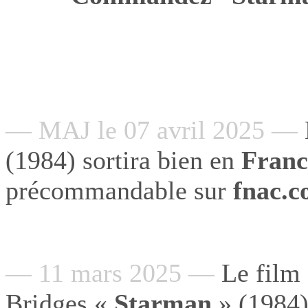
— MAJ le 07 avril 2025 —
(1984) sortira bien en
Franc
précommandable sur
fnac.
— 11 mars 2025 —
Le film 
Bridges «
Starman
» (1984)